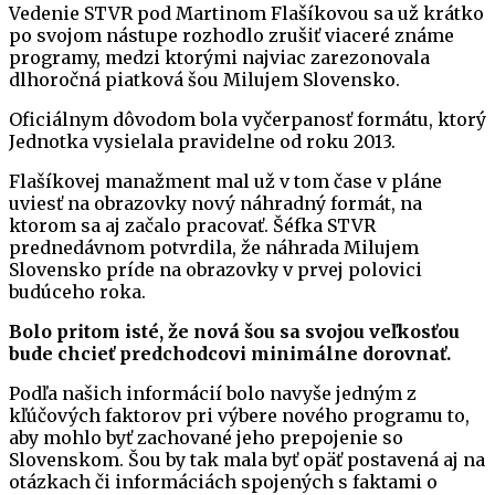
Vedenie STVR pod Martinom Flašíkovou sa už krátko
po svojom nástupe rozhodlo zrušiť viaceré známe
programy, medzi ktorými najviac zarezonovala
dlhoročná piatková šou Milujem Slovensko.
Oficiálnym dôvodom bola vyčerpanosť formátu, ktorý
Jednotka vysielala pravidelne od roku 2013.
Flašíkovej manažment mal už v tom čase v pláne
uviesť na obrazovky nový náhradný formát, na
ktorom sa aj začalo pracovať. Šéfka STVR
prednedávnom potvrdila, že náhrada Milujem
Slovensko príde na obrazovky v prvej polovici
budúceho roka.
Bolo pritom isté, že nová šou sa svojou veľkosťou
bude chcieť predchodcovi minimálne dorovnať.
Podľa našich informácií bolo navyše jedným z
kľúčových faktorov pri výbere nového programu to,
aby mohlo byť zachované jeho prepojenie so
Slovenskom. Šou by tak mala byť opäť postavená aj na
otázkach či informáciách spojených s faktami o