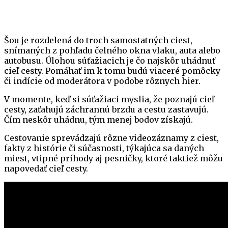
Šou je rozdelená do troch samostatných ciest,
snímaných z pohľadu čelného okna vlaku, auta alebo
autobusu. Úlohou súťažiacich je čo najskôr uhádnuť
cieľ cesty. Pomáhať im k tomu budú viaceré pomôcky
či indície od moderátora v podobe rôznych hier.
V momente, keď si súťažiaci myslia, že poznajú cieľ
cesty, zaťahujú záchrannú brzdu a cestu zastavujú.
Čím neskôr uhádnu, tým menej bodov získajú.
Cestovanie sprevádzajú rôzne videozáznamy z ciest,
fakty z histórie či súčasnosti, týkajúca sa daných
miest, vtipné príhody aj pesničky, ktoré taktiež môžu
napovedať cieľ cesty.