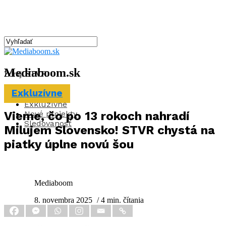
Mediaboom.sk
Zdroj: STVR
Exkluzívne
Aktuality
Exkluzívne
Nové projekty
Vieme, čo po 13 rokoch nahradí
Sledovanosť
Milujem Slovensko! STVR chystá na
piatky úplne novú šou
Mediaboom
8. novembra 2025
/ 4 min. čítania