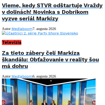
Vieme, kedy STVR odštartuje Vraždy
v dolinách! Novinka s Dobríkom
vyzve seriál Markízy
Mediaboom
Autor
7. augusta 2026
Televízia
Za tieto zábery čelí Markíza
škandálu: Obťažovanie v reality šou
má dohru
Mediaboom
Autor
6. augusta 2026