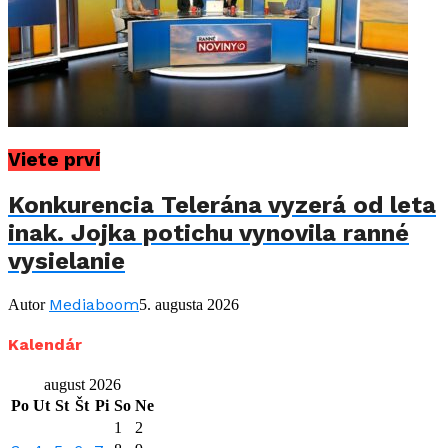
Viete prví
Konkurencia Telerána vyzerá od leta
inak. Jojka potichu vynovila ranné
vysielanie
Mediaboom
Autor
5. augusta 2026
Kalendár
august 2026
Po
Ut
St
Št
Pi
So
Ne
1
2