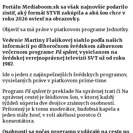
Portálu Mediaboom.sk sa však najnovšie podarilo
zistiť, aký formát STVR zakúpila a akú šou chce v
roku 2026 uviesť na obrazovky.
Objaviť sa má práve v piatkovom programe Jednotky.
Vedenie Martiny Flašíkovej siahlo podľa našich
informácií po dlhoročnom švédskom zábavnom
večernom programe
På spåret
, vysielanom na
švédskej verejnoprávnej televízii SVT už od roku
1987.
Ide o jeden z najúspešnejších švédskych programov,
vysielaných práve v piatkovom prime-time.
Program
På spåret
(v preklade Na správnej trati či Na
správnej ceste) je štúdiovou šou, v ktorej každý
týždeň súperia dve dvojice známych osobností.
Prítomný je k tomu moderátor, hudobná kapela a
jeden stály hosť, v roli akéhosi porotcu či
komentátora.
Osobnosti sa počas programu vydávajú na cestu po