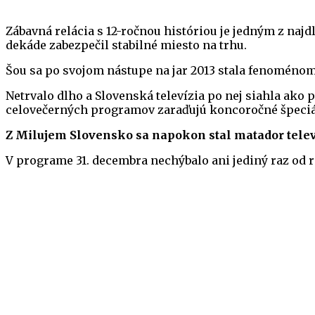
Zábavná relácia s 12-ročnou históriou je jedným z naj
dekáde zabezpečil stabilné miesto na trhu.
Šou sa po svojom nástupe na jar 2013 stala fenoméno
Netrvalo dlho a Slovenská televízia po nej siahla ako
celovečerných programov zaraďujú koncoročné špeciál
Z Milujem Slovensko sa napokon stal matador telev
V programe 31. decembra nechýbalo ani jediný raz od 