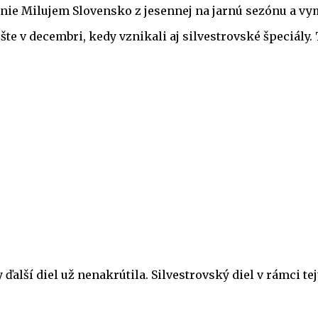
anie Milujem Slovensko z jesennej na jarnú sezónu a vym
e v decembri, kedy vznikali aj silvestrovské špeciály. T
 ďalší diel už nenakrútila. Silvestrovský diel v rámci te