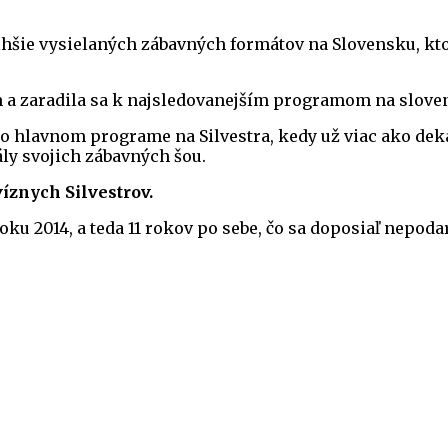
dlhšie vysielaných zábavných formátov na Slovensku, k
m a zaradila sa k najsledovanejším programom na slove
 po hlavnom programe na Silvestra, kedy už viac ako dek
y svojich zábavných šou.
íznych Silvestrov.
roku 2014, a teda 11 rokov po sebe, čo sa doposiaľ nep