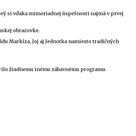
torý si vďaka mimoriadnej úspešnosti najmä v prvej
nskej obrazovke.
ádu Markíza, Joj aj Jednotka namiesto tradičných
odarilo žiadnemu inému zábavnému programu.