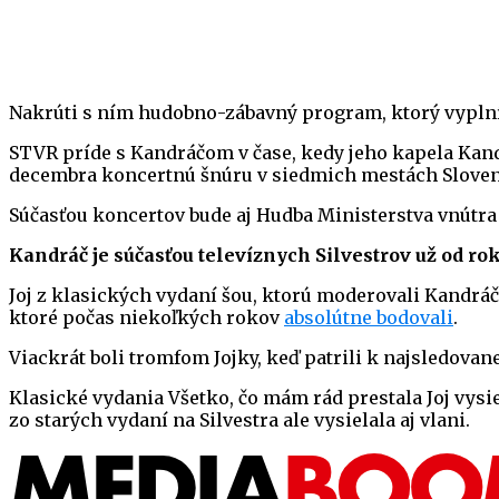
Nakrúti s ním hudobno-zábavný program, ktorý vyplní 
STVR príde s Kandráčom v čase, kedy jeho kapela Kandr
decembra koncertnú šnúru v siedmich mestách Slove
Súčasťou koncertov bude aj Hudba Ministerstva vnútra 
Kandráč je súčasťou televíznych Silvestrov už od ro
Joj z klasických vydaní šou, ktorú moderovali Kandrá
ktoré počas niekoľkých rokov
absolútne bodovali
.
Viackrát boli tromfom Jojky, keď patrili k najsledov
Klasické vydania Všetko, čo mám rád prestala Joj vysi
zo starých vydaní na Silvestra ale vysielala aj vlani.