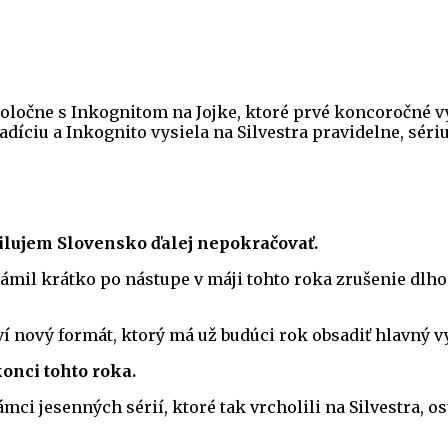
ločne s Inkognitom na Jojke, ktoré prvé koncoročné vy
radíciu a Inkognito vysiela na Silvestra pravidelne, sér
ilujem Slovensko ďalej nepokračovať.
il krátko po nástupe v máji tohto roka zrušenie dlho
í nový formát, ktorý má už budúci rok obsadiť hlavný vy
onci tohto roka.
ámci jesenných sérií, ktoré tak vrcholili na Silvestra, 