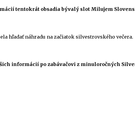
formácií tentokrát obsadia bývalý slot Milujem Slov
la hľadať náhradu na začiatok silvestrovského večera.
ašich informácií po zabávačovi z minuloročných Silve