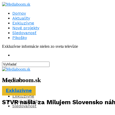
Domov
Aktuality
Exkluzívne
Nové projekty
Sledovanosť
Pikošky
Exkluzívne informácie nielen zo sveta televízie
Mediaboom.sk
Zdroj: STVR
Exkluzívne
Aktuality
Exkluzívne
Nové projekty
STVR našla za Milujem Slovensko náh
Sledovanosť