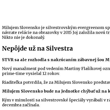
Milujem Slovensko je silvestrovským evergreenom spo
návrate relácie na obrazovky v 2015 Joj založila novú t
Nikto nie je dokonalý.
Nepôjde už na Silvestra
STVR sa ale rozhodla s nakrúcaním zábavnej šou M
Nový manažment pod vedením Martiny Flašíkovej oznám
prime-time vysielal 12 rokov.
Riaditeľka potvrdila, že za Milujem Slovensko predstav
Milujem Slovensko bude na Jednotke chýbať už na k
Kým v minulosti sa silvestrovské špeciály vyrábali v r
decembra začínala.