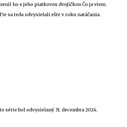
enil ho s jeho piatkovou dvojičkou Čo ja viem.
ie sa teda odvysielali ešte v roku natáčania.
jto série bol odvysielaný 31. decembra 2024.