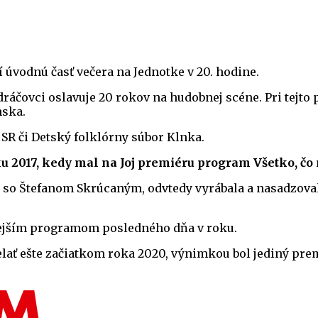
úvodnú časť večera na Jednotke v 20. hodine.
áčovci oslavuje 20 rokov na hudobnej scéne. Pri tejto p
nska.
SR či Detský folklórny súbor Klnka.
ku 2017, kedy mal na Joj premiéru program Všetko, čo
č so Štefanom Skrúcaným, odvtedy vyrábala a nasadzoval
anejším programom posledného dňa v roku.
elať ešte začiatkom roka 2020, výnimkou bol jediný prem