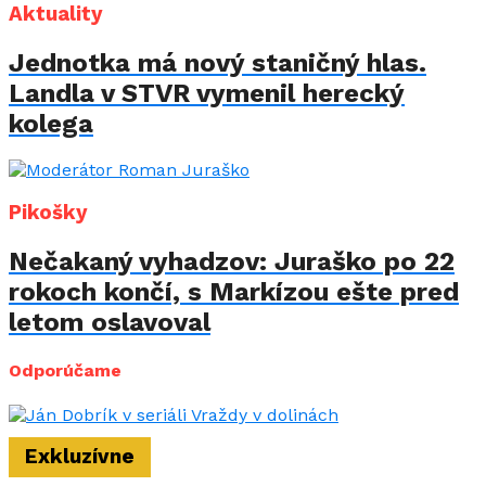
Aktuality
Jednotka má nový staničný hlas.
Landla v STVR vymenil herecký
kolega
Pikošky
Nečakaný vyhadzov: Juraško po 22
rokoch končí, s Markízou ešte pred
letom oslavoval
Odporúčame
Exkluzívne