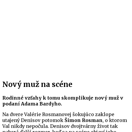
Nový muž na scéne
Rodinné vzťahy k tomu skomplikuje nový muž v
podaní Adama Bardyho.
Na dvere Valérie Rosmanovej šokujúco zaklope
utajený Denisov potomok
Šimon Rosman
, o ktorom
Val nikdy nepočula. Denisov dvojtvárny život tak
naberá ďalší rozmer, keď sa na scéne objaví jeho