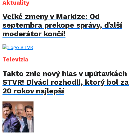
Aktuality
Veľké zmeny v Markíze: Od
septembra prekope správy, ďalší
moderátor končí!
Televízia
Takto znie nový hlas v upútavkách
STVR! Diváci rozhodli, ktorý bol za
20 rokov najlepší