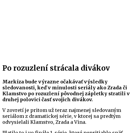
Po rozuzlení strácala divákov
Markíza bude výrazne očakávať výsledky
sledovanosti, keď v minulosti seriály ako Zrada či
Klamstvo po rozuzlení pôvodnej zápletky stratili v
druhej polovici časť svojich divákov.
V zovretí je pritom už teraz najmenej sledovaným
seriálom z dramatickej série, v ktorej sa predtým
odvysielali Klamstvo, Zrada a Vina.
Platilo to i vo finále 1. série, ktoré nepritiahlo späť