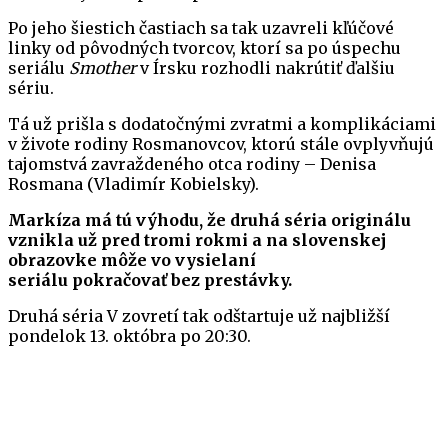
Po jeho šiestich častiach sa tak uzavreli kľúčové
linky od pôvodných tvorcov, ktorí sa po úspechu
seriálu
Smother
v Írsku rozhodli nakrútiť ďalšiu
sériu.
Tá už prišla s dodatočnými zvratmi a komplikáciami
v živote rodiny Rosmanovcov, ktorú stále ovplyvňujú
tajomstvá zavraždeného otca rodiny – Denisa
Rosmana (Vladimír Kobielsky).
Markíza má tú výhodu, že druhá séria originálu
vznikla už pred tromi rokmi a na slovenskej
obrazovke môže vo vysielaní
seriálu
pokračovať
bez prestávky.
Druhá séria V zovretí tak odštartuje už najbližší
pondelok 13. októbra po 20:30.