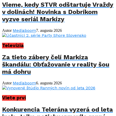
Vieme, kedy STVR odštartuje Vraždy
v dolinách! Novinka s Dobríkom
vyzve seriál Markízy
Mediaboom
Autor
7. augusta 2026
Televízia
Za tieto zábery čelí Markíza
škandálu: Obťažovanie v reality šou
má dohru
Mediaboom
Autor
6. augusta 2026
Viete prví
Konkurencia Telerána vyzerá od leta