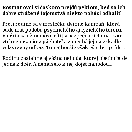
Rosmanovci si čoskoro prejdú peklom, keď sa ich
dobre strážené tajomstvá niekto pokúsi odhaliť.
Proti rodine sa v mestečku dvihne kampaň, ktorá
bude mať podobu psychického aj fyzického teroru.
Valéria sa už nemôže cítiť v bezpečí ani doma, kam
vtrhne neznámy páchateľ a zanechá jej na zrkadle
veľavravný odkaz. To najhoršie však ešte len príde…
Rodinu zasiahne aj vážna nehoda, ktorej obeťou bude
jedna z dcér. A nemuselo k nej dôjsť náhodou…