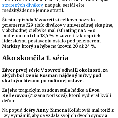
stratených divákov
, naopak, seriál ešte
medzitýždenne jemne stratil.
Šiestu epizódu
V zovretí
si celkovo pozrelo
priemerne 329-tisíc divákov v univerzálnej skupine,
v obchodnej cieľovke mal ísť rating na 5 % s
podielom na trhu 18,5 %. V zovretí tak napriek
líderskému postaveniu ostalo pod priemerom
Markízy, ktorý sa hýbe na úrovni 20 až 24 %.
Ako skončila 1. séria
Záver prvej série V zovretí odhalil okolnosti, za
akých bol Denis Rosman nájdený mŕtvy pod
skalným útesom po rodinnej oslave.
Za jeho tragickým osudom stála hádka a
Evou
Kellerovou
(Zuzana Norisová), ktorú vydieral kvôli
deťom.
Na popud dcéry
Anny
(Simona Kollárová) mal totiž z
Evy vymámiť, aby sa vzdala svojich dvoch synov a