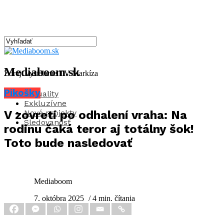
Mediaboom.sk
Zdroj: vysielanie TV Markíza
Pikošky
Aktuality
Exkluzívne
Nové projekty
V zovretí po odhalení vraha: Na
Sledovanosť
rodinu čaká teror aj totálny šok!
Toto bude nasledovať
Mediaboom
7. októbra 2025
/ 4 min. čítania