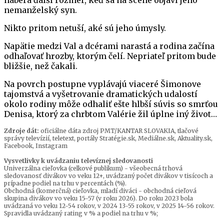
nemanželský syn.
Nikto pritom netuší, aké sú jeho úmysly.
Napätie medzi Val a dcérami narastá a rodina začína
odhaľovať hrozby, ktorým čelí. Nepriateľ pritom bude
bližšie, než čakali.
Na povrch postupne vyplávajú viaceré Šimonove
tajomstvá a vyšetrovanie dramatických udalostí
okolo rodiny môže odhaliť ešte hlbší súvis so smrťou
Denisa, ktorý za chrbtom Valérie žil úplne iný život…
Zdroje dát:
oficiálne dáta zdroj PMT/KANTAR SLOVAKIA, tlačové
správy televízií, teletext, portály Stratégie.sk, Mediálne.sk, Aktuality.sk,
Facebook, Instagram
Vysvetlivky k uvádzaniu televíznej sledovanosti
Univerzálna cieľovka (celkové publikum) - všeobecná trhová
sledovanosť divákov vo veku 12+, uvádzaný počet divákov v tisícoch a
prípadne podiel na trhu v percentách (%).
Obchodná (komerčná) cieľovka, mladí diváci - obchodná cieľová
skupina divákov vo veku 15-57 (v roku 2026). Do roku 2023 bola
uvádzaná vo veku 12-54 rokov, v 2024 13-55 rokov, v 2025 14-56 rokov.
Spravidla uvádzaný rating v % a podiel na trhu v %;