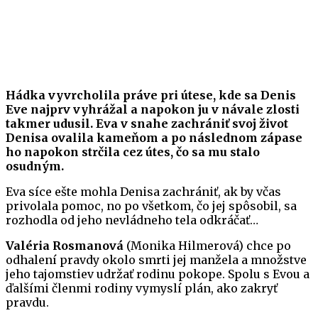
Hádka vyvrcholila práve pri útese, kde sa Denis
Eve najprv vyhrážal a napokon ju v návale zlosti
takmer udusil. Eva v snahe zachrániť svoj život
Denisa ovalila kameňom a po následnom zápase
ho napokon strčila cez útes, čo sa mu stalo
osudným.
Eva síce ešte mohla Denisa zachrániť, ak by včas
privolala pomoc, no po všetkom, čo jej spôsobil, sa
rozhodla od jeho nevládneho tela odkráčať…
Valéria Rosmanová
(Monika Hilmerová) chce po
odhalení pravdy okolo smrti jej manžela a množstve
jeho tajomstiev udržať rodinu pokope. Spolu s Evou a
ďalšími členmi rodiny vymyslí plán, ako zakryť
pravdu.