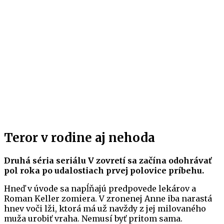
Teror v rodine aj nehoda
Druhá séria seriálu V zovretí sa začína odohrávať
pol roka po udalostiach prvej polovice príbehu.
Hneď v úvode sa napĺňajú predpovede lekárov a
Roman Keller zomiera. V zronenej Anne iba narastá
hnev voči lži, ktorá má už navždy z jej milovaného
muža urobiť vraha. Nemusí byť pritom sama.