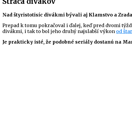
Stráca divákov
Nad štyristotisíc divákmi bývali aj Klamstvo a Zrada
Prepad k tomu pokračoval i ďalej, keď pred dvomi týžd
divákmi, i tak to bol jeho druhý najslabší výkon
od šta
Je prakticky isté, že podobné seriály dostanú na M