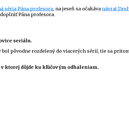
á séria Pána profesora
, na jeseň sa očakáva
návrat Druh
doplniť Pána profesora.
vice seriálu.
 bol pôvodne rozdelený do viacerých sérií, tie sa pritom
e, v ktorej dôjde ku kľúčovým odhaleniam.