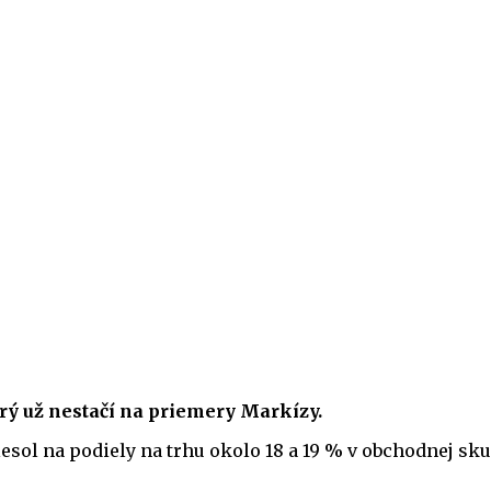
orý už nestačí na priemery Markízy.
esol na podiely na trhu okolo 18 a 19 % v obchodnej sk