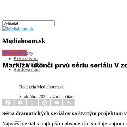
Mediaboom.sk
Zdroj: TV Markíza
Aktuality
Aktuality
Exkluzívne
Nové projekty
Markíza ukončí prvú sériu seriálu V z
Sledovanosť
Redakcia Mediaboom.sk
3. októbra 2025
/ 4 min. čítania
Séria dramatických seriálov sa štvrtým projektom v
Najväčší seriál s najlepším obsadením sleduje najmene