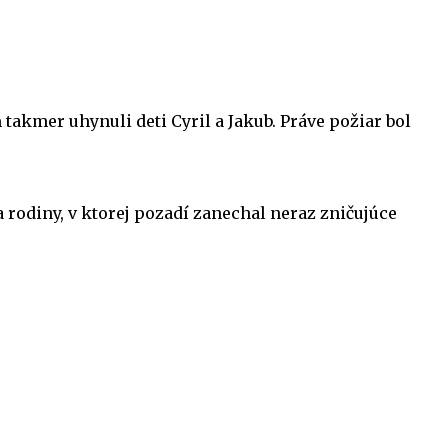
akmer uhynuli deti Cyril a Jakub. Práve požiar bol
rodiny, v ktorej pozadí zanechal neraz zničujúce