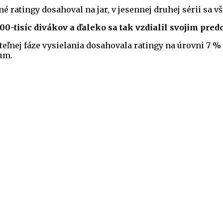
 ratingy dosahoval na jar, v jesennej druhej sérii sa v
00-tisíc divákov a ďaleko sa tak vzdialil svojim pre
teľnej fáze vysielania dosahovala ratingy na úrovni 7 %
kum.