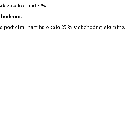
šak zasekol nad 3 %.
dchodcom.
 s podielmi na trhu okolo 25 % v obchodnej skupine.