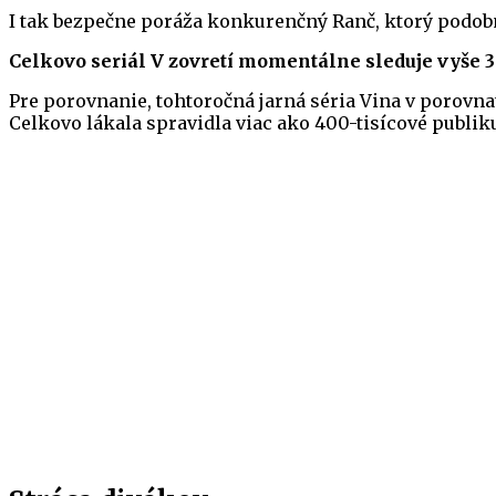
I tak bezpečne poráža konkurenčný Ranč, ktorý podobné
Celkovo seriál V zovretí momentálne sleduje vyše 3
Pre porovnanie, tohtoročná jarná séria Vina v porovna
Celkovo lákala spravidla viac ako 400-tisícové publi