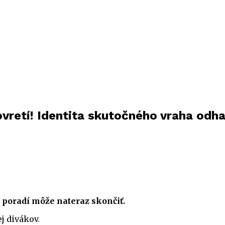
ovretí! Identita skutočného vraha odh
 poradí môže nateraz skončiť.
j divákov.