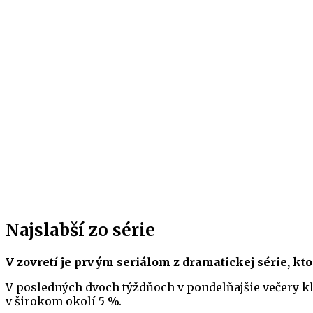
Najslabší zo série
V zovretí je prvým seriálom z dramatickej série, kt
V posledných dvoch týždňoch v pondelňajšie večery kl
v širokom okolí 5 %.