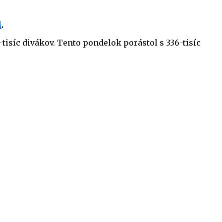
i
.
tisíc divákov. Tento pondelok porástol s 336-tisíc