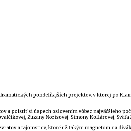
dramatických pondelňajších projektov, v ktorej po Klams
cov a poistiť si úspech oslovením vôbec najväčšieho po
alčíkovej, Zuzany Norisovej, Simony Kollárovej, Sväťa
 zvratov a tajomstiev, ktoré už takým magnetom na divák