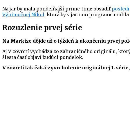
Na jar by mala pondelňajší prime-time obsadiť
posledn
Výnimočnej Nikol
, ktorá by v jarnom programe mohla 
Rozuzlenie prvej série
Na Markíze dôjde už o týždeň k ukončeniu prvej polo
Aj V zovretí vychádza zo zahraničného originálu, ktorý
šiesta časť objaví budúci pondelok.
V zovretí tak čaká vyvrcholenie originálnej 1. séri