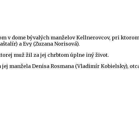
rom v dome bývalých manželov Kellnerovcov, pri ktorom t
alír) a Evy (Zuzana Norisová).
orej muž žil za jej chrbtom úplne iný život.
jej manžela Denisa Rosmana (Vladimír Kobielsky), otca 