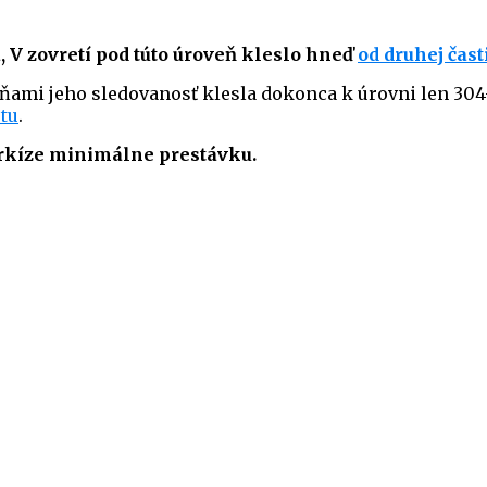
, V zovretí pod túto úroveň kleslo hneď
od druhej čast
ňami jeho sledovanosť klesla dokonca k úrovni len 304-
rtu
.
arkíze minimálne prestávku.