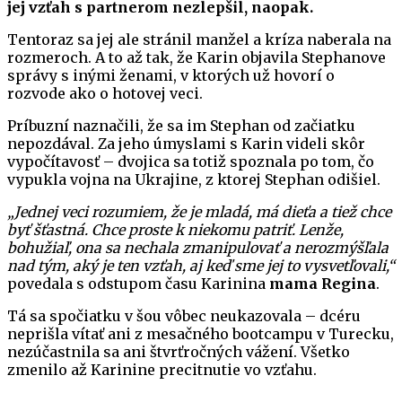
jej vzťah s partnerom nezlepšil, naopak.
Tentoraz sa jej ale stránil manžel a kríza naberala na
rozmeroch. A to až tak, že Karin objavila Stephanove
správy s inými ženami, v ktorých už hovorí o
rozvode ako o hotovej veci.
Príbuzní naznačili, že sa im Stephan od začiatku
nepozdával. Za jeho úmyslami s Karin videli skôr
vypočítavosť – dvojica sa totiž spoznala po tom, čo
vypukla vojna na Ukrajine, z ktorej Stephan odišiel.
„Jednej veci rozumiem, že je mladá, má dieťa a tiež chce
byť šťastná. Chce proste k niekomu patriť. Lenže,
bohužiaľ, ona sa nechala zmanipulovať a nerozmýšľala
nad tým, aký je ten vzťah, aj keď sme jej to vysvetľovali,“
povedala s odstupom času Karinina
mama Regina
.
Tá sa spočiatku v šou vôbec neukazovala – dcéru
neprišla vítať ani z mesačného bootcampu v Turecku,
nezúčastnila sa ani štvrťročných vážení. Všetko
zmenilo až Karinine precitnutie vo vzťahu.