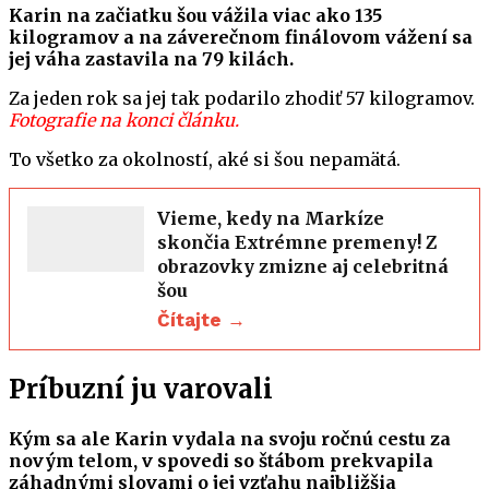
Karin na začiatku šou vážila viac ako 135
kilogramov a na záverečnom finálovom vážení sa
jej váha zastavila na 79 kilách.
Za jeden rok sa jej tak podarilo zhodiť 57 kilogramov.
Fotografie na konci článku.
To všetko za okolností, aké si šou nepamätá.
Vieme, kedy na Markíze
skončia Extrémne premeny! Z
obrazovky zmizne aj celebritná
šou
Čítajte →
Príbuzní ju varovali
Kým sa ale Karin vydala na svoju ročnú cestu za
novým telom, v spovedi so štábom prekvapila
záhadnými slovami o jej vzťahu najbližšia