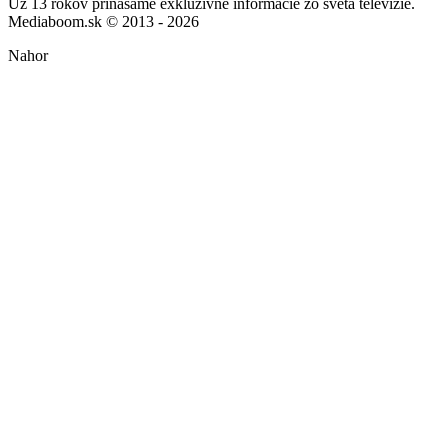
Už 13 rokov prinášame exkluzívne informácie zo sveta televízie.
Mediaboom.sk © 2013 - 2026
Nahor