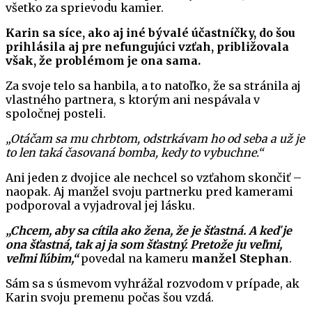
všetko za sprievodu kamier.
Karin sa síce, ako aj iné bývalé účastníčky, do šou
prihlásila aj pre nefungujúci vzťah, približovala
však, že problémom je ona sama.
Za svoje telo sa hanbila, a to natoľko, že sa stránila aj
vlastného partnera, s ktorým ani nespávala v
spoločnej posteli.
„Otáčam sa mu chrbtom, odstrkávam ho od seba a už je
to len taká časovaná bomba, kedy to vybuchne.“
Ani jeden z dvojice ale nechcel so vzťahom skončiť –
naopak. Aj manžel svoju partnerku pred kamerami
podporoval a vyjadroval jej lásku.
„Chcem, aby sa cítila ako žena, že je šťastná. A keď je
ona šťastná, tak aj ja som šťastný. Pretože ju veľmi,
veľmi ľúbim,“
povedal na kameru
manžel Stephan
.
Sám sa s úsmevom vyhrážal rozvodom v prípade, ak
Karin svoju premenu počas šou vzdá.