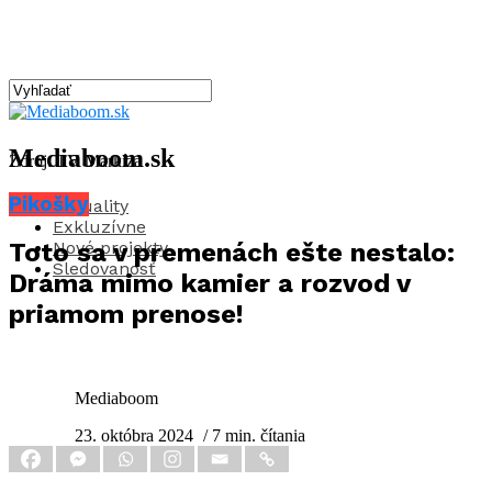
Mediaboom.sk
Zdroj: TV Markíza
Pikošky
Aktuality
Exkluzívne
Nové projekty
Toto sa v premenách ešte nestalo:
Sledovanosť
Dráma mimo kamier a rozvod v
priamom prenose!
Mediaboom
23. októbra 2024
/ 7 min. čítania