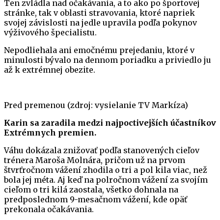
Ten zvládla nad očakávania, a to ako po športovej
stránke, tak v oblasti stravovania, ktoré napriek
svojej závislosti na jedle upravila podľa pokynov
výživového špecialistu.
Nepodliehala ani emočnému prejedaniu, ktoré v
minulosti bývalo na dennom poriadku a priviedlo ju
až k extrémnej obezite.
Pred premenou (zdroj: vysielanie TV Markíza)
Karin sa zaradila medzi najpoctivejších účastníkov
Extrémnych premien.
Váhu dokázala znižovať podľa stanovených cieľov
trénera Maroša Molnára, pričom už na prvom
štvrťročnom vážení zhodila o tri a pol kila viac, než
bola jej méta. Aj keď na polročnom vážení za svojím
cieľom o tri kilá zaostala, všetko dohnala na
predposlednom 9-mesačnom vážení, kde opäť
prekonala očakávania.