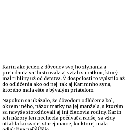
Karin ako jeden z dôvodov svojho zlyhania a
prejedania sa ilustrovala aj vzťah s matkou, ktorý
mal trhliny už od detstva. V dospelosti to vyústilo až
do odlúčenia ako od nej, tak aj Karininho syna,
ktorého mala ešte s bývalým priateľom.
Napokon sa ukázalo, že dôvodom odlúčenia bol,
okrem iného, názor matky na jej manžela, s ktorým
sa navyše stotožňovali aj iní členovia rodiny. Karin
ich názory len nechcela počúvať a radšej sa vždy
utiahla ku svojej starej mame, ku ktorej mala
odjakživa najbližšie.