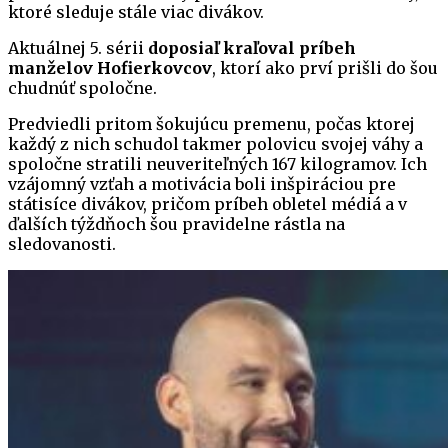
ktoré sleduje stále viac divákov.
Aktuálnej 5. sérii
doposiaľ kraľoval príbeh
manželov Hofierkovcov
, ktorí ako prví prišli do šou
chudnúť spoločne.
Predviedli pritom šokujúcu premenu, počas ktorej
každý z nich schudol takmer polovicu svojej váhy a
spoločne stratili neuveriteľných 167 kilogramov. Ich
vzájomný vzťah a motivácia boli inšpiráciou pre
státisíce divákov, pričom príbeh obletel médiá a v
ďalších týždňoch šou pravidelne rástla na
sledovanosti.