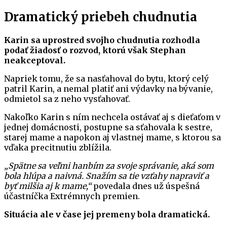
Dramatický priebeh chudnutia
Karin sa uprostred svojho chudnutia rozhodla
podať žiadosť o rozvod, ktorú však Stephan
neakceptoval.
Napriek tomu, že sa nasťahoval do bytu, ktorý celý
patril Karin, a nemal platiť ani výdavky na bývanie,
odmietol sa z neho vysťahovať.
Nakoľko Karin s ním nechcela ostávať aj s dieťaťom v
jednej domácnosti, postupne sa sťahovala k sestre,
starej mame a napokon aj vlastnej mame, s ktorou sa
vďaka precitnutiu zblížila.
„Spätne sa veľmi hanbím za svoje správanie, aká som
bola hlúpa a naivná. Snažím sa tie vzťahy napraviť a
byť milšia aj k mame,“
povedala dnes už úspešná
účastníčka Extrémnych premien.
Situácia ale v čase jej premeny bola dramatická.