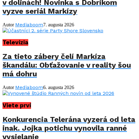
v dolinách! Novinka s Dobríkom
vyzve seriál Markízy
Mediaboom
Autor
7. augusta 2026
Televízia
Za tieto zábery čelí Markíza
škandálu: Obťažovanie v reality šou
má dohru
Mediaboom
Autor
6. augusta 2026
Viete prví
Konkurencia Telerána vyzerá od leta
inak. Jojka potichu vynovila ranné
vysielanie