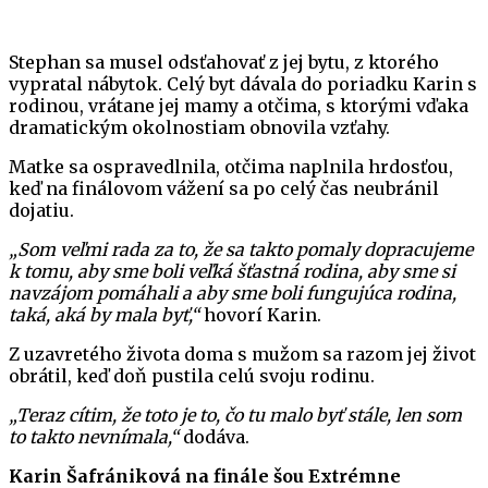
Stephan sa musel odsťahovať z jej bytu, z ktorého
vypratal nábytok. Celý byt dávala do poriadku Karin s
rodinou, vrátane jej mamy a otčima, s ktorými vďaka
dramatickým okolnostiam obnovila vzťahy.
Matke sa ospravedlnila, otčima naplnila hrdosťou,
keď na finálovom vážení sa po celý čas neubránil
dojatiu.
„Som veľmi rada za to, že sa takto pomaly dopracujeme
k tomu, aby sme boli veľká šťastná rodina, aby sme si
navzájom pomáhali a aby sme boli fungujúca rodina,
taká, aká by mala byť,“
hovorí Karin.
Z uzavretého života doma s mužom sa razom jej život
obrátil, keď doň pustila celú svoju rodinu.
„Teraz cítim, že toto je to, čo tu malo byť stále, len som
to takto nevnímala,“
dodáva.
Karin Šafrániková na finále šou Extrémne