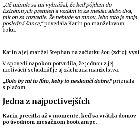
„Už minule sa mi vyhrážal, že keď pôjdem do
Extrémnych premien a vzdám to za mesiac alebo dva,
tak on sa rozvedie. Že nebude so mnou, lebo toto je moja
posledná šanca,“
povedala Karin po manželovom
boku.
Karin a jej manžel Stephan na začiatku šou (zdroj: vys
V spovedi napokon potvrdila, že jednou z jej
motivácií schudnúť je aj záchrana manželstva.
„Bolo by mi to ľúto, keby to neskončí dobre,“
priznala
s plačom.
Jedna z najpoctivejších
Karin precitla až v momente, keď sa vrátila domov
po úvodnom mesačnom bootcampe.