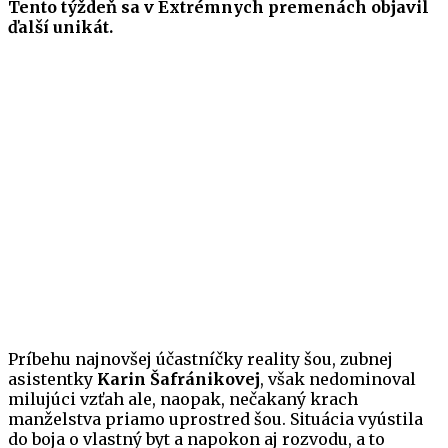
Tento týždeň sa v Extr
émnych premenách objavil
ďalší unikát.
Príbehu najnovšej účastníčky reality šou, zubnej
asistentky
Karin Šafránikovej
, však nedominoval
milujúci vzťah ale, naopak, nečakaný krach
manželstva priamo uprostred šou. Situácia vyústila
do boja o vlastný byt a napokon aj rozvodu, a to