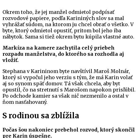
Okrem toho, že jej manžel odmietol podpísať
rozvodové papiere, podľa Karininých slov sa mal
vyhrážať súdom, na ktorom ju chcel obrať o všetko. V
byte, ktorý odmietol opustiť, pritom bol jeho iba
nábytok. Sama si tiež okrem bytu kúpila vlastné auto.
Markíza na kamere zachytila celý priebeh
rozpadu manželstva, do ktorého sa rozhodla aj
vložiť.
Stephana v Karininom byte navštívil Maroš Molnár,
ktorý si vypočul jeho verziu s tým, že má Karin volať
aj so synom späť domov. Tá však chcela, aby byt
opustil, čo na stretnutí s Marošom napokon prisľúbil.
Po odchode kamier sa však nič nezmenilo a ostal v
ňom nasťahovaný.
S rodinou sa zblížila
Počas šou nakoniec prebehol rozvod, ktorý skončil
pre Karin úspešne.