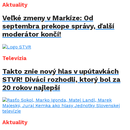
Aktuality
Veľké zmeny v Markíze: Od
septembra prekope správy, ďalší
moderátor končí!
Televízia
Takto znie nový hlas v upútavkách
STVR! Diváci rozhodli, ktorý bol za
20 rokov najlepší
Aktuality