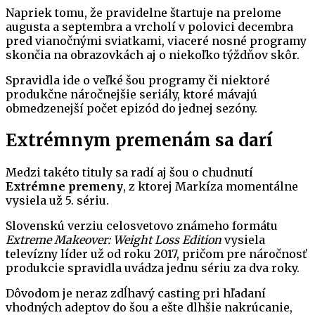
Napriek tomu, že pravidelne štartuje na prelome
augusta a septembra a vrcholí v polovici decembra
pred vianočnými sviatkami, viaceré nosné programy
skončia na obrazovkách aj o niekoľko týždňov skôr.
Spravidla ide o veľké šou programy či niektoré
produkčne náročnejšie seriály, ktoré mávajú
obmedzenejší počet epizód do jednej sezóny.
Extrémnym premenám sa darí
Medzi takéto tituly sa radí aj šou o chudnutí
Extrémne premeny
, z ktorej Markíza momentálne
vysiela už 5. sériu.
Slovenskú verziu celosvetovo známeho formátu
Extreme Makeover: Weight Loss Edition
vysiela
televízny líder už od roku 2017, pričom pre náročnosť
produkcie spravidla uvádza jednu sériu za dva roky.
Dôvodom je neraz zdĺhavý casting pri hľadaní
vhodných adeptov do šou a ešte dlhšie nakrúcanie,