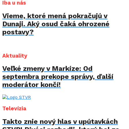
Iba u nás
Vieme, ktoré mená pokračujú v
Dunaji. Aký osud čaká ohrozené
postavy?
Aktuality
Veľké zmeny v Markíze: Od
septembra prekope správy, ďalší
moderátor končí!
Televízia
Takto znie nový hlas v upútavkách