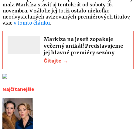
mala Markíza staviť aj tentokrát od soboty 16.
novembra. V zálohe jej totiž ostalo niekoľko
neodvysielaných avizovaných premiérových titulov,
viac
v tomto článku
.
Markíza na jeseň zopakuje
večerný unikát! Predstavujeme
jej hlavné premiéry sezóny
Čítajte →
Najčítanejšie