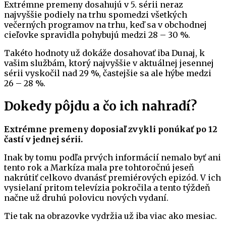
Extrémne premeny dosahujú v 5. sérii neraz
najvyššie podiely na trhu spomedzi všetkých
večerných programov na trhu, keď sa v obchodnej
cieľovke spravidla pohybujú medzi 28 – 30 %.
Takéto hodnoty už dokáže dosahovať iba Dunaj, k
vašim službám, ktorý najvyššie v aktuálnej jesennej
sérii vyskočil nad 29 %, častejšie sa ale hýbe medzi
26 – 28 %.
Dokedy pôjdu a čo ich nahradí?
Extrémne premeny doposiaľ zvykli ponúkať po 12
častí v jednej sérii.
Inak by tomu podľa prvých informácií nemalo byť ani
tento rok a Markíza mala pre tohtoročnú jeseň
nakrútiť celkovo dvanásť premiérových epizód. V ich
vysielaní pritom televízia pokročila a tento týždeň
načne už druhú polovicu nových vydaní.
Tie tak na obrazovke vydržia už iba viac ako mesiac.