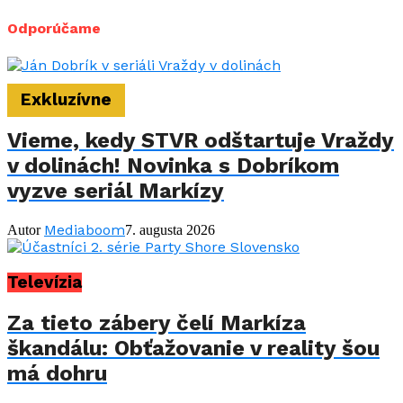
Odporúčame
Exkluzívne
Vieme, kedy STVR odštartuje Vraždy
v dolinách! Novinka s Dobríkom
vyzve seriál Markízy
Mediaboom
Autor
7. augusta 2026
Televízia
Za tieto zábery čelí Markíza
škandálu: Obťažovanie v reality šou
má dohru