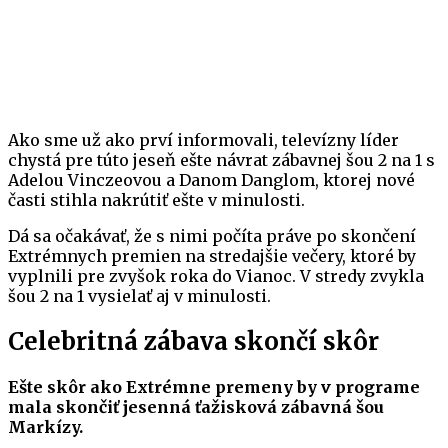
Ako sme už ako prví informovali, televízny líder
chystá pre túto jeseň ešte návrat zábavnej šou 2 na 1 s
Adelou Vinczeovou a Danom Danglom, ktorej nové
časti stihla nakrútiť ešte v minulosti.
Dá sa očakávať, že s nimi počíta práve po skončení
Extrémnych premien na stredajšie večery, ktoré by
vyplnili pre zvyšok roka do Vianoc. V stredy zvykla
šou 2 na 1 vysielať aj v minulosti.
Celebritná zábava skončí skôr
Ešte skôr ako Extrémne premeny by v programe
mala skončiť jesenná ťažisková zábavná šou
Markízy.