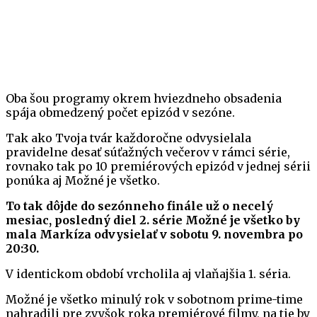
Oba šou programy okrem hviezdneho obsadenia
spája obmedzený počet epizód v sezóne.
Tak ako Tvoja tvár každoročne odvysielala
pravidelne desať súťažných večerov v rámci série,
rovnako tak po 10 premiérových epizód v jednej sérii
ponúka aj Možné je všetko.
To tak dôjde do sezónneho finále už o necelý
mesiac, posledný diel 2. série Možné je všetko by
mala Markíza odvysielať v sobotu 9. novembra po
20:30.
V identickom období vrcholila aj vlaňajšia 1. séria.
Možné je všetko minulý rok v sobotnom prime-time
nahradili pre zvyšok roka premiérové filmy, na tie by