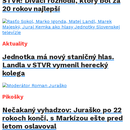
STVR! Diváci rozhodli, ktorý bol za
20 rokov najlepší
Aktuality
Jednotka má nový staničný hlas.
Landla v STVR vymenil herecký
kolega
Pikošky
Nečakaný vyhadzov: Juraško po 22
rokoch končí, s Markízou ešte pred
letom oslavoval