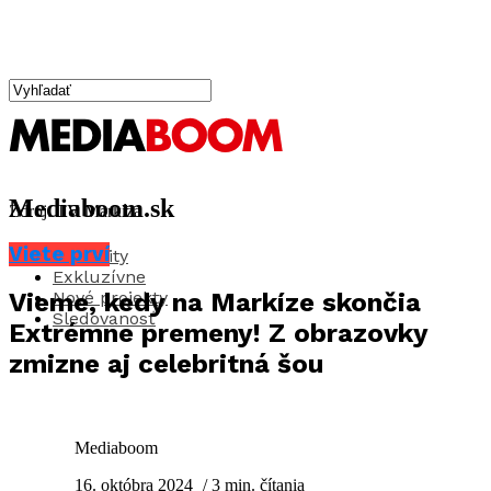
Mediaboom.sk
Zdroj: TV Markíza
Viete prví
Aktuality
Exkluzívne
Nové projekty
Vieme, kedy na Markíze skončia
Sledovanosť
Extrémne premeny! Z obrazovky
zmizne aj celebritná šou
Mediaboom
16. októbra 2024
/ 3 min. čítania