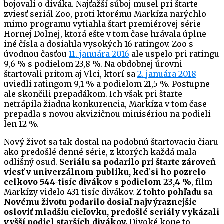
bojovali o diváka. Najťažší súboj musel pri štarte
zviesť seriál Zoo, proti ktorému Markíza narýchlo
mimo programu vytiahla štart premiérovej série
Hornej Dolnej, ktorá ešte v tom čase hrávala úplne
iné čísla a dosiahla vysokých 16 ratingov. Zoo s
úvodnou časťou
11. januára 2016
ale uspelo pri ratingu
9,6 % s podielom 23,8 %. Na obdobnej úrovni
štartovali pritom aj Vlci, ktorí sa
2. januára 2018
uviedli ratingom 9,1 % a podielom 21,5 %. Postupne
ale skončili prepadákom. Ich však pri štarte
netrápila žiadna konkurencia, Markíza v tom čase
prepadla s novou akvizičnou minisériou na podieli
len 12 %.
Nový život sa tak dostal na podobnú štartovaciu čiaru
ako predošlé denné série, z ktorých každá mala
odlišný osud.
Seriálu sa podarilo pri štarte zároveň
viesť v univerzálnom publiku, keď si ho pozrelo
celkovo 544-tisíc divákov s podielom 23,4 %
, film
Markízy videlo 431-tisíc divákov.
Z tohto pohľadu sa
Novému životu podarilo dosiaľ najvýraznejšie
osloviť mladšiu cieľovku, predošlé seriály vykázali
vyšší podiel starších divákov.
Divoké kone to