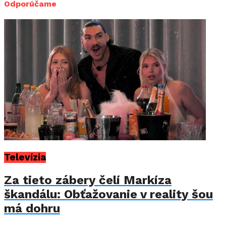
Odporúčame
Televízia
Za tieto zábery čelí Markíza
škandálu: Obťažovanie v reality šou
má dohru