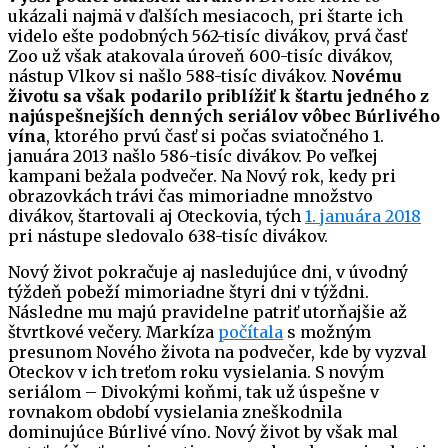
ukázali najmä v ďalších mesiacoch, pri štarte ich
videlo ešte podobných 562-tisíc divákov, prvá časť
Zoo už však atakovala úroveň 600-tisíc divákov,
nástup Vlkov si našlo 588-tisíc divákov.
Novému
životu sa však podarilo priblížiť k štartu jedného z
najúspešnejších denných seriálov vôbec Búrlivého
vína
, ktorého prvú časť si počas sviatočného 1.
januára 2013 našlo 586-tisíc divákov. Po veľkej
kampani bežala podvečer. Na Nový rok, kedy pri
obrazovkách trávi čas mimoriadne množstvo
divákov, štartovali aj Oteckovia, tých
1. januára 2018
pri nástupe sledovalo 638-tisíc divákov.
Nový život pokračuje aj nasledujúce dni, v úvodný
týždeň pobeží mimoriadne štyri dni v týždni.
Následne mu majú pravidelne patriť utorňajšie až
štvrtkové večery. Markíza
počítala
s možným
presunom Nového života na podvečer, kde by vyzval
Oteckov v ich treťom roku vysielania. S novým
seriálom – Divokými koňmi, tak už úspešne v
rovnakom období vysielania zneškodnila
dominujúce Búrlivé víno. Nový život by však mal