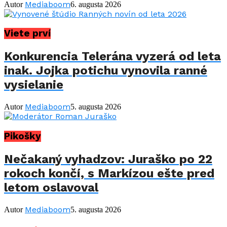
Mediaboom
Autor
6. augusta 2026
Viete prví
Konkurencia Telerána vyzerá od leta
inak. Jojka potichu vynovila ranné
vysielanie
Mediaboom
Autor
5. augusta 2026
Pikošky
Nečakaný vyhadzov: Juraško po 22
rokoch končí, s Markízou ešte pred
letom oslavoval
Mediaboom
Autor
5. augusta 2026