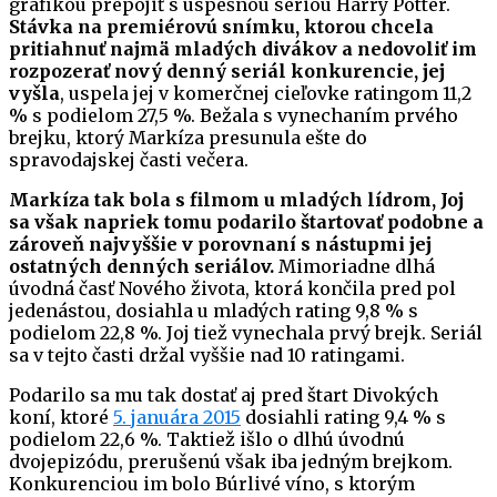
grafikou prepojiť s úspešnou sériou Harry Potter.
Stávka na premiérovú snímku, ktorou chcela
pritiahnuť najmä mladých divákov a nedovoliť im
rozpozerať nový denný seriál konkurencie, jej
vyšla
, uspela jej v komerčnej cieľovke ratingom 11,2
% s podielom 27,5 %. Bežala s vynechaním prvého
brejku, ktorý Markíza presunula ešte do
spravodajskej časti večera.
Markíza tak bola s filmom u mladých lídrom, Joj
sa však napriek tomu podarilo štartovať podobne a
zároveň najvyššie v porovnaní s nástupmi jej
ostatných denných seriálov.
Mimoriadne dlhá
úvodná časť Nového života, ktorá končila pred pol
jedenástou, dosiahla u mladých rating 9,8 % s
podielom 22,8 %. Joj tiež vynechala prvý brejk. Seriál
sa v tejto časti držal vyššie nad 10 ratingami.
Podarilo sa mu tak dostať aj pred štart Divokých
koní, ktoré
5. januára 2015
dosiahli rating 9,4 % s
podielom 22,6 %. Taktiež išlo o dlhú úvodnú
dvojepizódu, prerušenú však iba jedným brejkom.
Konkurenciou im bolo Búrlivé víno, s ktorým