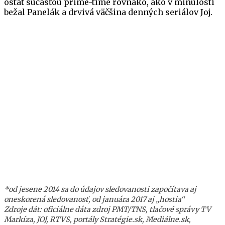
ostať súčasťou prime-time rovnako, ako v minulosti
bežal Panelák a drvivá väčšina denných seriálov Joj.
*od jesene 2014 sa do údajov sledovanosti započítava aj
oneskorená sledovanosť, od januára 2017 aj „hostia“
Zdroje dát: oficiálne dáta zdroj PMT/TNS, tlačové správy TV
Markíza, JOJ, RTVS, portály Stratégie.sk, Mediálne.sk,