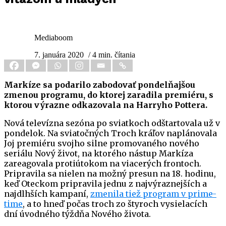
Mediaboom
7. januára 2020
/ 4 min. čítania
Markíze sa podarilo zabodovať pondelňajšou
zmenou programu, do ktorej zaradila premiéru, s
ktorou výrazne odkazovala na Harryho Pottera.
Nová televízna sezóna po sviatkoch odštartovala už v
pondelok. Na sviatočných Troch kráľov naplánovala
Joj premiéru svojho silne promovaného nového
seriálu Nový život, na ktorého nástup Markíza
zareagovala protiútokom na viacerých frontoch.
Pripravila sa nielen na možný presun na 18. hodinu,
keď Oteckom pripravila jednu z najvýraznejších a
najdlhších kampaní,
zmenila tiež program v prime-
time
, a to hneď počas troch zo štyroch vysielacích
dní úvodného týždňa Nového života.