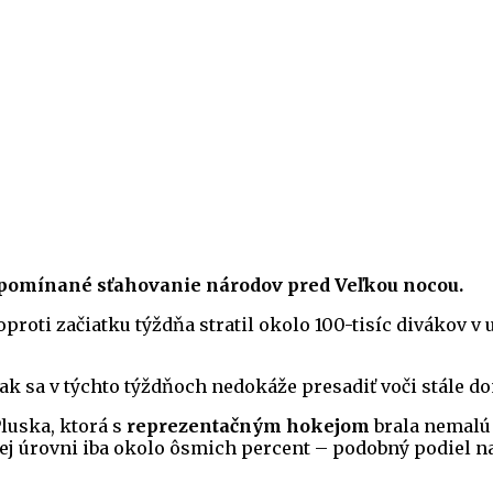
spomínané sťahovanie národov pred Veľkou nocou.
 oproti začiatku týždňa stratil okolo 100-tisíc divákov 
 však sa v týchto týždňoch nedokáže presadiť voči stále
Pluska, ktorá s
reprezentačným hokejom
brala nemalú 
j úrovni iba okolo ôsmich percent – podobný podiel na 