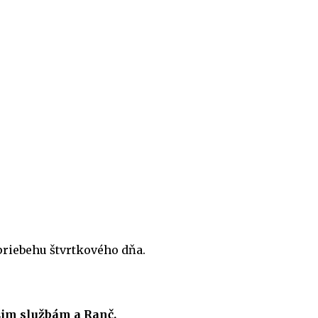
priebehu štvrtkového dňa.
ašim službám a Ranč.