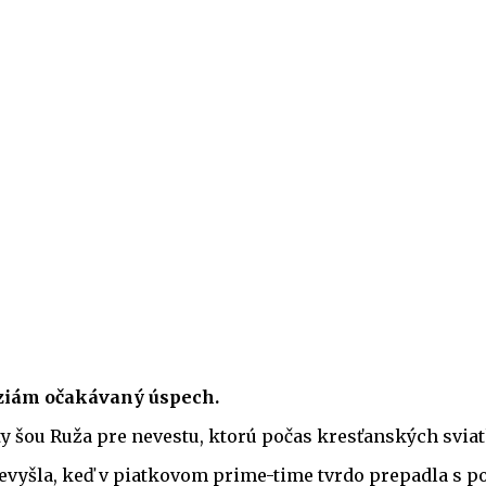
íziám očakávaný úspech.
y šou Ruža pre nevestu, ktorú počas kresťanských svia
nevyšla, keď v piatkovom prime-time tvrdo prepadla s p