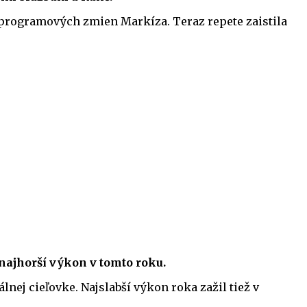
ou programových zmien Markíza. Teraz repete zaistila
 najhorší výkon v tomto roku.
lnej cieľovke. Najslabší výkon roka zažil tiež v