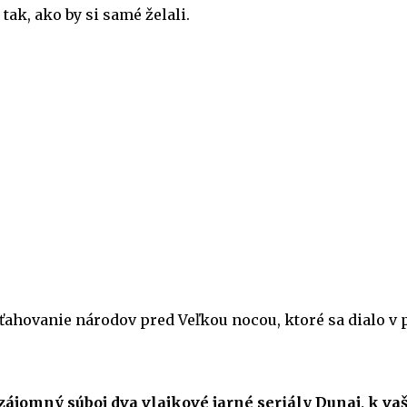
ak, ako by si samé želali.
ťahovanie národov pred Veľkou nocou, ktoré sa dialo v 
zájomný súboj dva vlajkové jarné seriály Dunaj, k v