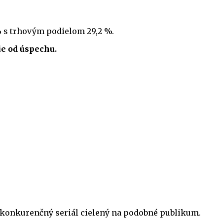
 % s trhovým podielom 29,2 %.
ie od úspechu.
vý konkurenčný seriál cielený na podobné publikum.