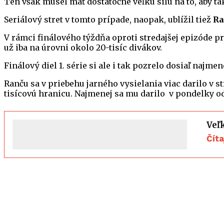
Ten však musel mať dostatočne veľkú silu na to, aby ta
Seriálový stret v tomto prípade, naopak, ublížil tiež
Ra
V rámci finálového týždňa oproti stredajšej epizóde pr
už iba na úrovni okolo 20-tisíc divákov.
Finálový diel 1. série si ale i tak pozrelo dosiaľ naj
Ranču sa v priebehu jarného vysielania viac darilo v s
tisícovú hranicu. Najmenej sa mu darilo v pondelky o
Veľ
Čít