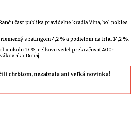
 Ranču časť publika pravidelne kradla Vina, bol pokles
odpriemerný s ratingom 4,2 % a podielom na trhu 14,2 %.
 trhu okolo 17 %, celkovo vedel prekračovať 400-
ivákov ako Dunaj.
čili chrbtom, nezabrala ani veľká novinka!