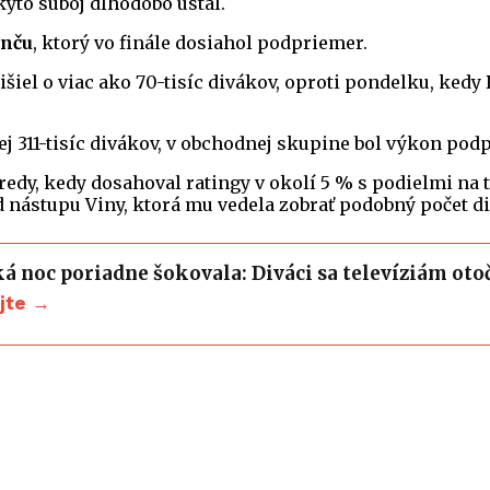
kýto súboj dlhodobo ustál.
nču
, ktorý vo finále dosiahol podpriemer.
išiel o viac ako 70-tisíc divákov, oproti pondelku, kedy
menej 311-tisíc divákov, v obchodnej skupine bol výkon p
tredy, kedy dosahoval ratingy v okolí 5 % s podielmi na
d nástupu Viny, ktorá mu vedela zobrať podobný počet d
ká noc poriadne šokovala: Diváci sa televíziám oto
ajte →