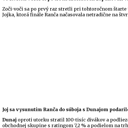
Zoči-voči sa po prvý raz stretli pri tohtoročnom štart
Jojka, ktorá finále Ranča načasovala netradične na štvrt
Joj sa vysunutím Ranča do súboja s Dunajom podaril
Dunaj
oproti utorku stratil 100-tisíc divákov a podlie
obchodnej skupine s ratingom 7,2 % a podielom na trh