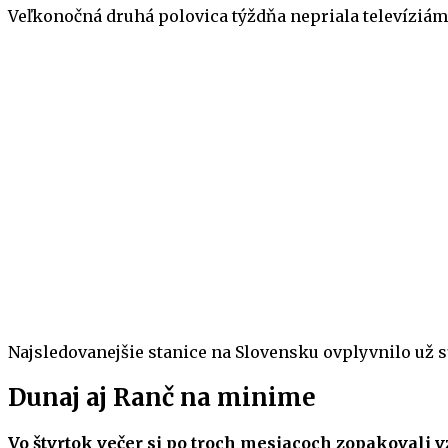
Veľkonočná druhá polovica týždňa nepriala televíziám t
Najsledovanejšie stanice na Slovensku ovplyvnilo už s
Dunaj aj Ranč na minime
Vo štvrtok večer si po troch mesiacoch zopakovali v