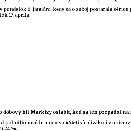
e v pondelok 6. januára, kedy sa o súboj postarala séri
ok 17. apríla.
o dobový hit Markízy oslabiť, keď sa ten prepadol na
zol polmiliónovú hranicu so 464-tisíc divákmi v univerzá
u 24 %.