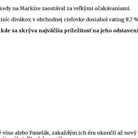
3, kedy na Markíze zaostával za veľkými očakávaniami.
isíc divákov, v obchodnej cieľovke dosiahol rating 8,7
 kde sa skrýva najväčšia príležitosť na jeho odstaven
vé víno alebo Panelák, zakaždým ich éru ukončil až no