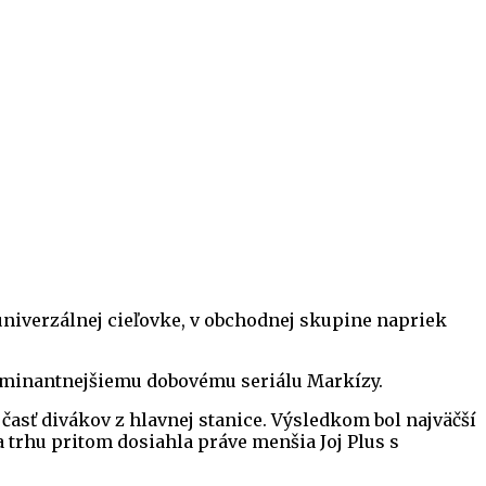
v univerzálnej cieľovke, v obchodnej skupine napriek
 dominantnejšiemu dobovému seriálu Markízy.
časť divákov z hlavnej stanice. Výsledkom bol najväčší
trhu pritom dosiahla práve menšia Joj Plus s