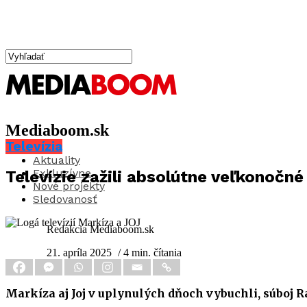
Mediaboom.sk
Televízia
Aktuality
Exkluzívne
Televízie zažili absolútne veľkonočné
Nové projekty
Sledovanosť
Redakcia Mediaboom.sk
21. apríla 2025
/ 4 min. čítania
Markíza aj Joj v uplynulých dňoch vybuchli, súboj 