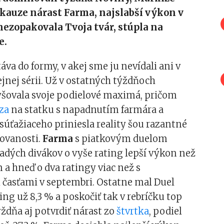
 kauze nárast Farma, najslabší výkon v
 nezopakovala Tvoja tvár, stúpla na
e.
áva do formy, v akej sme ju nevídali ani v
ejnej sérii. Už v ostatných týždňoch
šovala svoje podielové maximá, pričom
za
na statku s napadnutím farmára a
úťažiaceho priniesla reality šou razantné
dovanosti.
Farma
s piatkovým duelom
adých divákov o vyše rating lepší výkon než
a hneď o dva ratingy viac než s
 časťami v septembri. Ostatne mal Duel
ing už 8,3 % a poskočiť tak v rebríčku top
ždňa aj potvrdiť nárast zo
štvrtka
, podiel