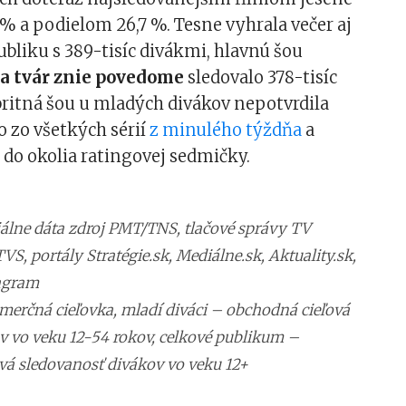
% a podielom 26,7 %. Tesne vyhrala večer aj
bliku s 389-tisíc divákmi, hlavnú šou
a tvár znie povedome
sledovalo 378-tisíc
britná šou u mladých divákov nepotvrdila
 zo všetkých sérií
z minulého týždňa
a
a do okolia ratingovej sedmičky.
ciálne dáta zdroj PMT/TNS, tlačové správy TV
TVS, portály Stratégie.sk, Mediálne.sk, Aktuality.sk,
tagram
merčná cieľovka, mladí diváci – obchodná cieľová
v vo veku 12-54 rokov, celkové publikum –
vá sledovanosť divákov vo veku 12+