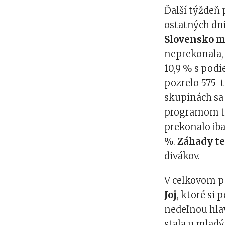
Ďalší týždeň
ostatných dn
Slovensko m
neprekonala, 
10,9 % s podi
pozrelo 575-t
skupinách sa
programom tý
prekonalo ib
%.
Záhady te
divákov.
V celkovom p
Joj
, ktoré si 
nedeľnou hla
stala u mlad