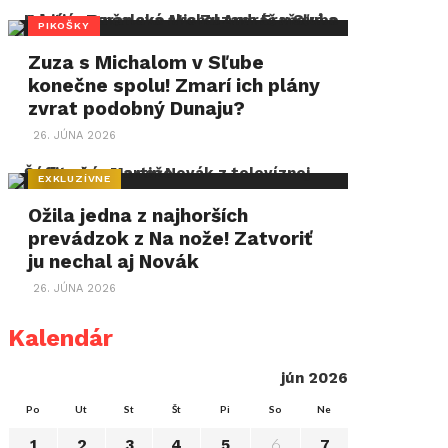
PIKOŠKY
Zuza s Michalom v Sľube
konečne spolu! Zmarí ich plány
zvrat podobný Dunaju?
26. JÚNA 2026
EXKLUZÍVNE
Ožila jedna z najhorších
prevádzok z Na nože! Zatvoriť
ju nechal aj Novák
26. JÚNA 2026
Kalendár
jún 2026
Po
Ut
St
Št
Pi
So
Ne
6
1
2
3
4
5
7