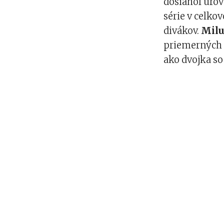
dosiahol úrov
série v celko
divákov.
Milu
priemerných č
ako dvojka so