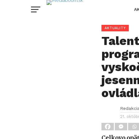
A
AKTUALITY
Talent
progr
vyskoč
jesenn
ovlád
Redakci
21. októb
Celkovo opä