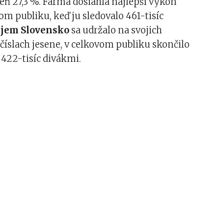
eň 27,3 %. Farma dosiahla najlepší výkon
vom publiku, keď ju sledovalo 461-tisíc
jem Slovensko
sa udržalo na svojich
íslach jesene, v celkovom publiku skončilo
 422-tisíc divákmi.