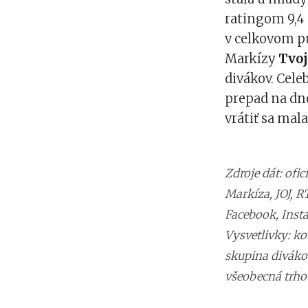
ratingom 9,4 
v celkovom pu
Markízy
Tvoj
divákov. Cele
prepad na dno
vrátiť sa mal
Zdroje dát: ofi
Markíza, JOJ, R
Facebook, Ins
Vysvetlivky: ko
skupina diváko
všeobecná trho