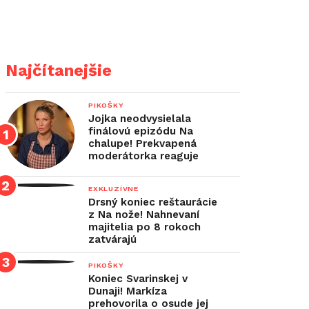
Najčítanejšie
PIKOŠKY
Jojka neodvysielala
finálovú epizódu Na
chalupe! Prekvapená
moderátorka reaguje
EXKLUZÍVNE
Drsný koniec reštaurácie
z Na nože! Nahnevaní
majitelia po 8 rokoch
zatvárajú
PIKOŠKY
Koniec Svarinskej v
Dunaji! Markíza
prehovorila o osude jej