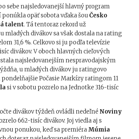
 po sebe najsledovanejší hlavný program
í ponúkla opäť sobota vďaka šou
Česko
á talent
. Tá tentoraz rekord už
u mladých divákov sa však dostala na rating
elom 31,6 %. Celkovo si ju podľa televízie
isíc divákov. V oboch hlavných cieľových
 stala najsledovanejším nespravodajským
ždňa, u mladých divákov ju ratingovo
a pondelňajšie Počasie Markízy ratingom 11
la
si v sobotu pozrelo na Jednotke 316-tisíc
očte divákov týždeň ovládli nedeľné
Noviny
pozrelo 662-tisíc divákov. Joj viedla aj s
vnou ponukou, keď sa premiéra
Múmia
ých doteraz najsledovanejším filmom jesene