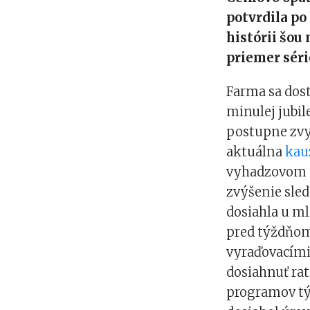
potvrdila po
histórii šou
priemer séri
Farma sa dost
minulej jubil
postupne zvy
aktuálna
kau
vyhadzovom s
zvýšenie sle
dosiahla u ml
pred týždňom 
vyraďovacími
dosiahnuť rat
programov tý