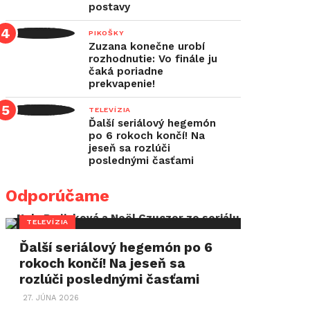
postavy
PIKOŠKY
Zuzana konečne urobí
rozhodnutie: Vo finále ju
čaká poriadne
prekvapenie!
TELEVÍZIA
Ďalší seriálový hegemón
po 6 rokoch končí! Na
jeseň sa rozlúči
poslednými časťami
Odporúčame
TELEVÍZIA
Ďalší seriálový hegemón po 6
rokoch končí! Na jeseň sa
rozlúči poslednými časťami
27. JÚNA 2026