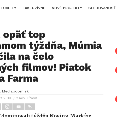
KTUALITY
EXKLUZÍVNE
NOVÉ PROJEKTY
SLEDOVANOSŤ
 opäť top
amom týždňa, Múmia
ila na čelo
ých filmov! Piatok
la Farma
a Mediaboom.sk
ra 2019
/ 2 min. čítania
ť dominovali týždňu Noviny, Markíze