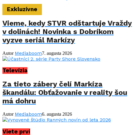
Exkluzívne
Vieme, kedy STVR odštartuje Vraždy
v dolinách! Novinka s Dobríkom
vyzve seriál Markízy
Mediaboom
Autor
7. augusta 2026
Televízia
Za tieto zábery čelí Markíza
škandálu: Obťažovanie v reality šou
má dohru
Mediaboom
Autor
6. augusta 2026
Viete prví