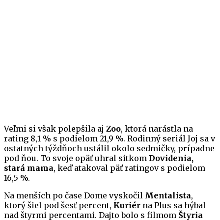
Veľmi si však polepšila aj
Zoo
, ktorá narástla na
rating 8,1 % s podielom 21,9 %. Rodinný seriál Joj sa v
ostatných týždňoch ustálil okolo sedmičky, prípadne
pod ňou. To svoje opäť uhral sitkom
Dovidenia,
stará mama
, keď atakoval päť ratingov s podielom
16,5 %.
Na menších po čase Dome vyskočil
Mentalista
,
ktorý šiel pod šesť percent,
Kuriér
na Plus sa hýbal
nad štyrmi percentami. Dajto bolo s filmom
Štyria