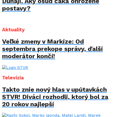
Dunaji. Aký osud čaká ohrozené
postavy?
Aktuality
Veľké zmeny v Markíze: Od
septembra prekope správy, ďalší
moderátor končí!
Televízia
Takto znie nový hlas v upútavkách
STVR! Diváci rozhodli, ktorý bol za
20 rokov najlepší