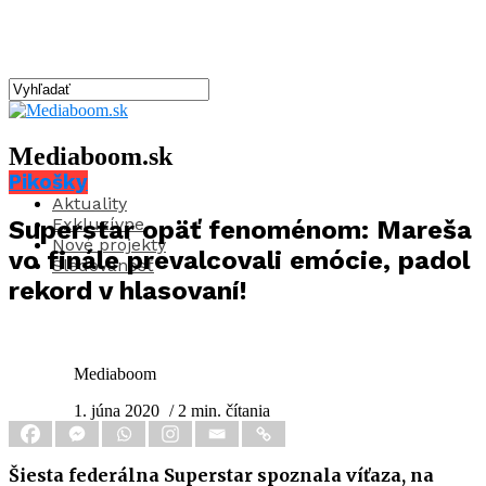
Mediaboom.sk
Pikošky
Aktuality
Exkluzívne
Superstar opäť fenoménom: Mareša
Nové projekty
vo finále prevalcovali emócie, padol
Sledovanosť
rekord v hlasovaní!
Mediaboom
1. júna 2020
/ 2 min. čítania
Šiesta federálna Superstar spoznala víťaza, na