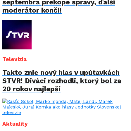
septembra prekope správy, ďalší
moderátor končí!
Televízia
Takto znie nový hlas v upútavkách
STVR! Diváci rozhodli, ktorý bol za
20 rokov najlepší
Aktuality