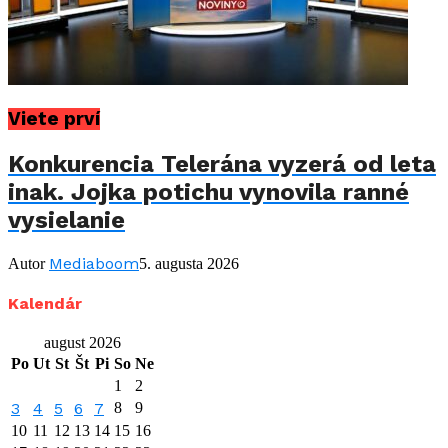
Viete prví
Konkurencia Telerána vyzerá od leta
inak. Jojka potichu vynovila ranné
vysielanie
Mediaboom
Autor
5. augusta 2026
Kalendár
august 2026
Po
Ut
St
Št
Pi
So
Ne
1
2
3
4
5
6
7
8
9
10
11
12
13
14
15
16