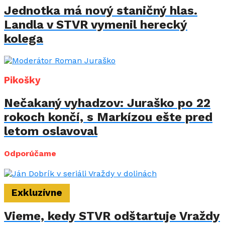
Jednotka má nový staničný hlas.
Landla v STVR vymenil herecký
kolega
Pikošky
Nečakaný vyhadzov: Juraško po 22
rokoch končí, s Markízou ešte pred
letom oslavoval
Odporúčame
Exkluzívne
Vieme, kedy STVR odštartuje Vraždy