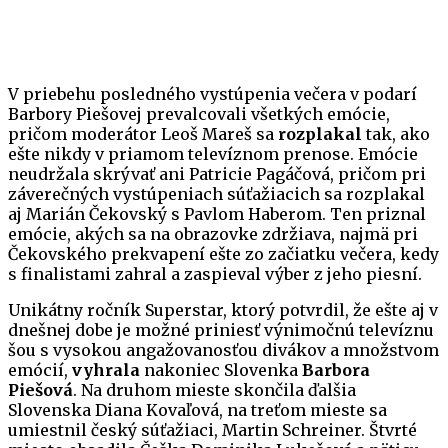
V priebehu posledného vystúpenia večera v podarí
Barbory Piešovej prevalcovali všetkých emócie,
pričom moderátor Leoš Mareš sa
rozplakal
tak, ako
ešte nikdy v priamom televíznom prenose. Emócie
neudržala skrývať ani Patricie Pagáčová, pričom pri
záverečných vystúpeniach súťažiacich sa rozplakal
aj Marián Čekovský s Pavlom Haberom. Ten priznal
emócie, akých sa na obrazovke zdržiava, najmä pri
Čekovského prekvapení ešte zo začiatku večera, kedy
s finalistami zahral a zaspieval výber z jeho piesní.
Unikátny ročník Superstar, ktorý potvrdil, že ešte aj v
dnešnej dobe je možné priniesť výnimočnú televíznu
šou s vysokou angažovanosťou divákov a množstvom
emócií,
vyhrala
nakoniec Slovenka
Barbora
Piešová
. Na druhom mieste skončila ďalšia
Slovenska Diana Kovaľová, na treťom mieste sa
umiestnil český súťažiaci, Martin Schreiner. Štvrté