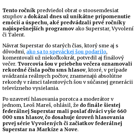
Tento ročník
predviedol obrat o stoosemdesiat
stupňov a
dokázal dnes už unikátne pripomenutie
emócií a úspechu, aké predvádzali prvé ročníky
najúspešnejších programov
ako Superstar, Vyvolení
či Talent.
Návrat Superstar do starých čias, ktorý sme aj s
dôvodmi,
ako sa to speváckej šou podarilo
,
komentovali už niekoľkokrát, potvrdil aj finálový
večer.
Tvorcovia šou v priebehu večera oznamovali
rekordné čísla počtu sms hlasov
, ktoré, v prípade
uvádzania reálnych počtov, znamenajú absolútne
rekordy v rámci talentových šou v súčasnej generácii
televízneho vysielania.
Po uzavretí hlasovania porotca a moderátor v
jednom, Leoš Mareš, ohlásil, že
do finále šiestej
federálnej Superstar mali poslať diváci vyše 660
000 sms hlasov, čo dosahuje úroveň hlasovania
prvej série Vyvolených či začiatkov federálnej
Superstar na Markíze a Nove
.