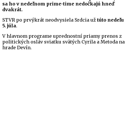
sa ho v nedeľnom prime-time nedočkajú hneď
dvakrát.
STVR po prvýkrát neodvysiela Srdcia už
túto nedeľu
5. júla
.
V hlavnom programe uprednostní priamy prenos z
politických osláv sviatku svätých Cyrila a Metoda na
hrade Devín.