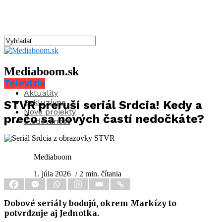
Mediaboom.sk
Televízia
Aktuality
Exkluzívne
STVR preruší seriál Srdcia! Kedy a
Nové projekty
prečo sa nových častí nedočkáte?
Sledovanosť
Mediaboom
1. júla 2026
/ 2 min. čítania
Dobové seriály bodujú, okrem Markízy to
potvrdzuje aj Jednotka.