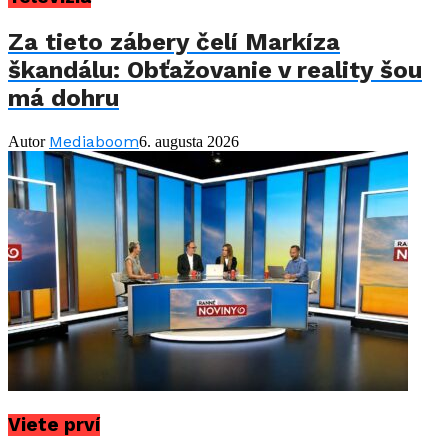
Za tieto zábery čelí Markíza
škandálu: Obťažovanie v reality šou
má dohru
Mediaboom
Autor
6. augusta 2026
Viete prví