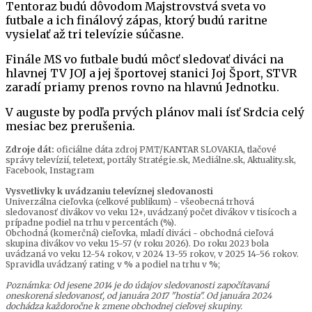
Tentoraz budú dôvodom Majstrovstvá sveta vo
futbale a ich finálový zápas, ktorý budú raritne
vysielať až tri televízie súčasne.
Finále MS vo futbale budú môcť sledovať diváci na
hlavnej TV JOJ a jej športovej stanici Joj Šport, STVR
zaradí priamy prenos rovno na hlavnú Jednotku.
V auguste by podľa prvých plánov mali ísť Srdcia celý
mesiac bez prerušenia.
Zdroje dát:
oficiálne dáta zdroj PMT/KANTAR SLOVAKIA, tlačové
správy televízií, teletext, portály Stratégie.sk, Mediálne.sk, Aktuality.sk,
Facebook, Instagram
Vysvetlivky k uvádzaniu televíznej sledovanosti
Univerzálna cieľovka (celkové publikum) - všeobecná trhová
sledovanosť divákov vo veku 12+, uvádzaný počet divákov v tisícoch a
prípadne podiel na trhu v percentách (%).
Obchodná (komerčná) cieľovka, mladí diváci - obchodná cieľová
skupina divákov vo veku 15-57 (v roku 2026). Do roku 2023 bola
uvádzaná vo veku 12-54 rokov, v 2024 13-55 rokov, v 2025 14-56 rokov.
Spravidla uvádzaný rating v % a podiel na trhu v %;
Poznámka: Od jesene 2014 je do údajov sledovanosti započítavaná
oneskorená sledovanosť, od januára 2017 "hostia". Od januára 2024
dochádza každoročne k zmene obchodnej cieľovej skupiny.