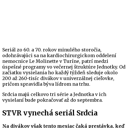
Seriál zo 60. a 70. rokov minulého storočia,
odohrávajúci sa na kardiochirurgickom oddelení
nemocnice Le Molinette v Turíne, patrí medzi
úspešné programy vo večernej štruktúre Jednotky. Od
začiatku vysielania ho každý týždeň sleduje okolo
200 až 260-tisíc divákov v univerzálnej cieľovke,
pričom spravidla býva lídrom na trhu.
Srdcia majú celkovo tri série a Jednotka v ich
vysielaní bude pokračovať až do septembra.
STVR vynechá seriál Srdcia
Na divákov však tento mesiac čaká prestávka, keď