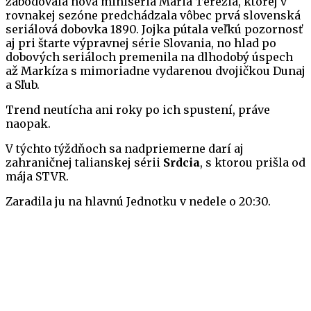
zabodovala nová miniséria Mária Terézia, ktorej v
rovnakej sezóne predchádzala vôbec prvá slovenská
seriálová dobovka 1890. Jojka pútala veľkú pozornosť
aj pri štarte výpravnej série Slovania, no hlad po
dobových seriáloch premenila na dlhodobý úspech
až Markíza s mimoriadne vydarenou dvojičkou Dunaj
a Sľub.
Trend neutícha ani roky po ich spustení, práve
naopak.
V týchto týždňoch sa nadpriemerne darí aj
zahraničnej talianskej sérii
Srdcia
, s ktorou prišla od
mája STVR.
Zaradila ju na hlavnú Jednotku v nedele o 20:30.