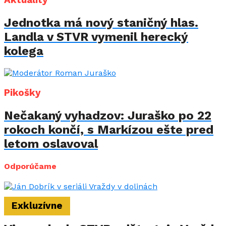
Aktuality
Jednotka má nový staničný hlas.
Landla v STVR vymenil herecký
kolega
Pikošky
Nečakaný vyhadzov: Juraško po 22
rokoch končí, s Markízou ešte pred
letom oslavoval
Odporúčame
Exkluzívne