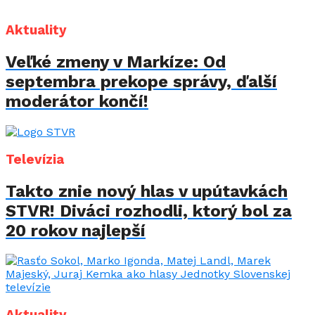
Aktuality
Veľké zmeny v Markíze: Od
septembra prekope správy, ďalší
moderátor končí!
Televízia
Takto znie nový hlas v upútavkách
STVR! Diváci rozhodli, ktorý bol za
20 rokov najlepší