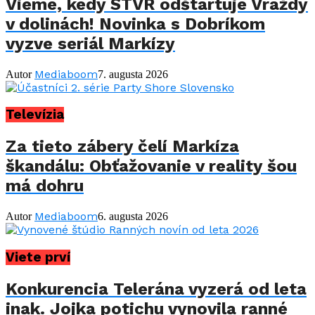
Vieme, kedy STVR odštartuje Vraždy
v dolinách! Novinka s Dobríkom
vyzve seriál Markízy
Mediaboom
Autor
7. augusta 2026
Televízia
Za tieto zábery čelí Markíza
škandálu: Obťažovanie v reality šou
má dohru
Mediaboom
Autor
6. augusta 2026
Viete prví
Konkurencia Telerána vyzerá od leta
inak. Jojka potichu vynovila ranné