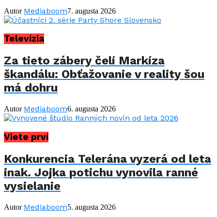
Mediaboom
Autor
7. augusta 2026
Televízia
Za tieto zábery čelí Markíza
škandálu: Obťažovanie v reality šou
má dohru
Mediaboom
Autor
6. augusta 2026
Viete prví
Konkurencia Telerána vyzerá od leta
inak. Jojka potichu vynovila ranné
vysielanie
Mediaboom
Autor
5. augusta 2026