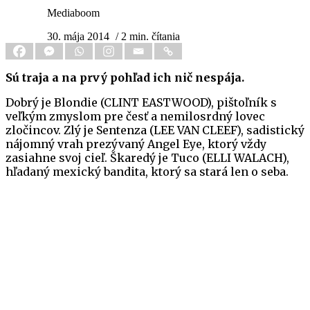
Mediaboom
30. mája 2014
/ 2 min. čítania
Sú traja a na prvý pohľad ich nič nespája.
Dobrý je Blondie (CLINT EASTWOOD), pištoľník s
veľkým zmyslom pre česť a nemilosrdný lovec
zločincov. Zlý je Sentenza (LEE VAN CLEEF), sadistický
nájomný vrah prezývaný Angel Eye, ktorý vždy
zasiahne svoj cieľ. Škaredý je Tuco (ELLI WALACH),
hľadaný mexický bandita, ktorý sa stará len o seba.