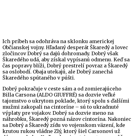
Ich príbeh sa odohráva na sklonku americkej
Občianskej vojny. Hľadaný desperát Škaredý a lovec
zločincov Dobrý sa dajú dohromady. Dobrý však
Škaredého udá, aby získal vypísanú odmenu. Keď sa
čas popravy blíži, Dobrý prestrelí povraz a Škaredý
sa oslobodí. Obaja utekajú, ale Dobrý zanechá
Škaredého spútaného v púšti.
Dobrý pokračuje v ceste sám a od zomierajúceho
Billa Carsona (ALDO GIUFFRÉ) sa dozvie veľké
tajomstvo o ukrytom poklade, ktorý spolu s ďalšími
mužmi zakopali na cintoríne – sú to ukradnuté
výplaty pre vojakov. Dobrý sa dozvie meno na
náhrobku, Škaredý pozná názov cintorína. Nakoniec
sa Dobrý a Škaredý zídu vo vojenskom väzení, kde
krutou rukou vládne Zlý, ktorý šiel Carsonovi už