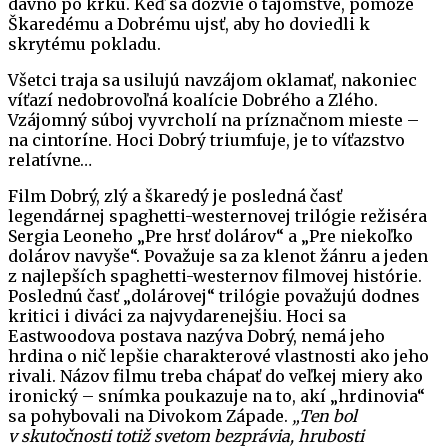
dávno po krku. Keď sa dozvie o tajomstve, pomôže
Škaredému a Dobrému ujsť, aby ho doviedli k
skrytému pokladu.
Všetci traja sa usilujú navzájom oklamať, nakoniec
víťazí nedobrovoľná koalície Dobrého a Zlého.
Vzájomný súboj vyvrcholí na príznačnom mieste –
na cintoríne. Hoci Dobrý triumfuje, je to víťazstvo
relatívne…
Film Dobrý, zlý a škaredý je posledná časť
legendárnej spaghetti-westernovej trilógie režiséra
Sergia Leoneho „Pre hrsť dolárov“ a „Pre niekoľko
dolárov navyše“. Považuje sa za klenot žánru a jeden
z najlepších spaghetti-westernov filmovej histórie.
Poslednú časť „dolárovej“ trilógie považujú dodnes
kritici i diváci za najvydarenejšiu. Hoci sa
Eastwoodova postava nazýva Dobrý, nemá jeho
hrdina o nič lepšie charakterové vlastnosti ako jeho
rivali. Názov filmu treba chápať do veľkej miery ako
ironický – snímka poukazuje na to, akí „hrdinovia“
sa pohybovali na Divokom Západe.
„Ten bol
v skutočnosti totiž svetom bezprávia, hrubosti