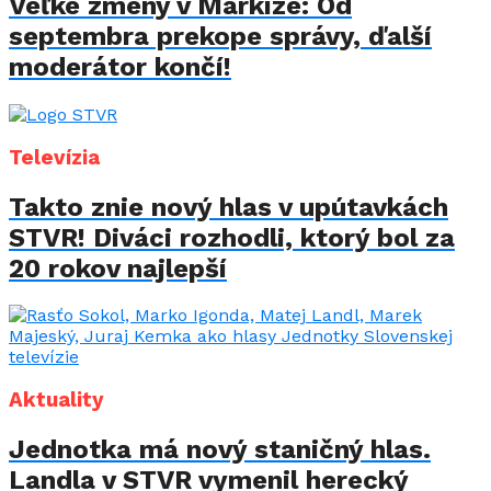
Veľké zmeny v Markíze: Od
septembra prekope správy, ďalší
moderátor končí!
Televízia
Takto znie nový hlas v upútavkách
STVR! Diváci rozhodli, ktorý bol za
20 rokov najlepší
Aktuality
Jednotka má nový staničný hlas.
Landla v STVR vymenil herecký