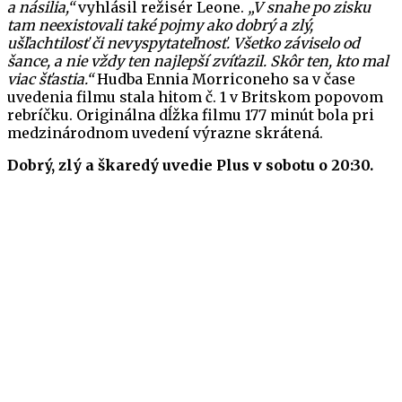
a násilia,“
vyhlásil režisér Leone.
„V snahe po zisku
tam neexistovali také pojmy ako dobrý a zlý,
ušľachtilosť či nevyspytateľnosť. Všetko záviselo od
šance, a nie vždy ten najlepší zvíťazil. Skôr ten, kto mal
viac šťastia.“
Hudba Ennia Morriconeho sa v čase
uvedenia filmu stala hitom č. 1 v Britskom popovom
rebríčku. Originálna dĺžka filmu 177 minút bola pri
medzinárodnom uvedení výrazne skrátená.
Dobrý, zlý a škaredý uvedie Plus v sobotu o 20:30.