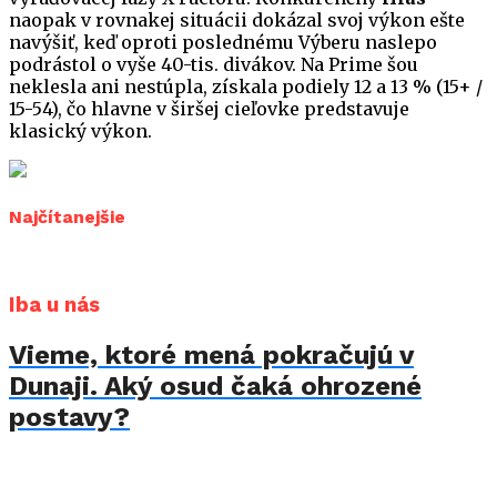
naopak v rovnakej situácii dokázal svoj výkon ešte
navýšiť, keď oproti poslednému Výberu naslepo
podrástol o vyše 40-tis. divákov. Na Prime šou
neklesla ani nestúpla, získala podiely 12 a 13 % (15+ /
15-54), čo hlavne v širšej cieľovke predstavuje
klasický výkon.
Najčítanejšie
Iba u nás
Vieme, ktoré mená pokračujú v
Dunaji. Aký osud čaká ohrozené
postavy?