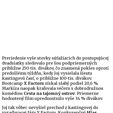
Preriedenie vyše stovky súťažiacich do postupujúcej
dvadsiatky sledovalo pre šou podpriemerných
približne 250-tis. divákov, čo znamená pokles oproti
predošlému týždňu, kedy Joj vysielala šiestu
kastingovú časť, o približne 100-tis. divákov.
Bootcamp
X Factoru
získal slabý podiel 20,6 %.
Markíza naopak kraľovala večeru s dobrodružnou
komédiou
Cesta na tajomný ostrov
. Priemerne
hodnotený film uprednostnilo vyše 34 % divákov.
Joj tak vôbec nevyšiel prechod z kastingovej do
vyraďovacej fázy X Factoru. Konkurenčný
Hlas