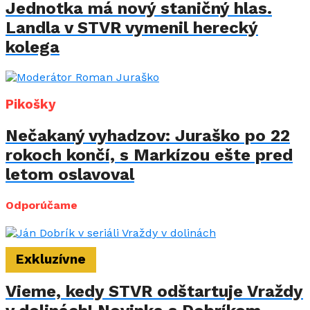
Jednotka má nový staničný hlas.
Landla v STVR vymenil herecký
kolega
Pikošky
Nečakaný vyhadzov: Juraško po 22
rokoch končí, s Markízou ešte pred
letom oslavoval
Odporúčame
Exkluzívne
Vieme, kedy STVR odštartuje Vraždy