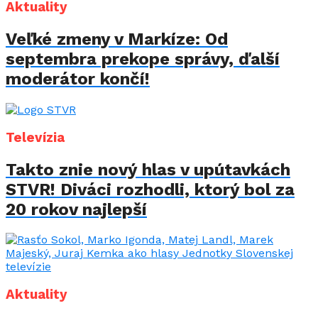
Aktuality
Veľké zmeny v Markíze: Od
septembra prekope správy, ďalší
moderátor končí!
Televízia
Takto znie nový hlas v upútavkách
STVR! Diváci rozhodli, ktorý bol za
20 rokov najlepší
Aktuality