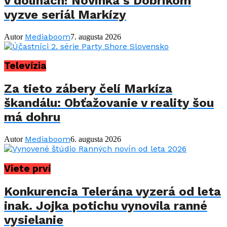
v dolinách! Novinka s Dobríkom
vyzve seriál Markízy
Mediaboom
Autor
7. augusta 2026
Televízia
Za tieto zábery čelí Markíza
škandálu: Obťažovanie v reality šou
má dohru
Mediaboom
Autor
6. augusta 2026
Viete prví
Konkurencia Telerána vyzerá od leta
inak. Jojka potichu vynovila ranné
vysielanie