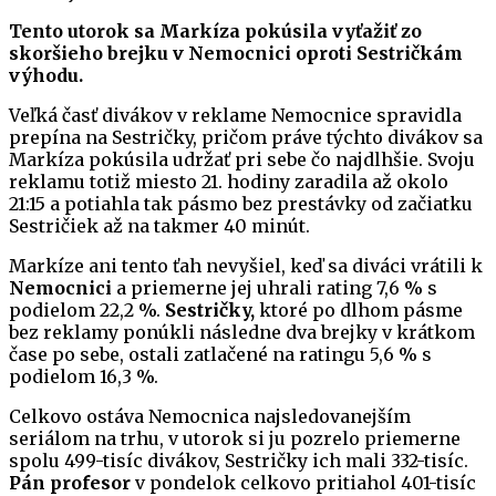
Tento utorok sa Markíza pokúsila vyťažiť zo
skoršieho brejku v Nemocnici oproti Sestričkám
výhodu.
Veľká časť divákov v reklame Nemocnice spravidla
prepína na Sestričky, pričom práve týchto divákov sa
Markíza pokúsila udržať pri sebe čo najdlhšie. Svoju
reklamu totiž miesto 21. hodiny zaradila až okolo
21:15 a potiahla tak pásmo bez prestávky od začiatku
Sestričiek až na takmer 40 minút.
Markíze ani tento ťah nevyšiel, keď sa diváci vrátili k
Nemocnici
a priemerne jej uhrali rating 7,6 % s
podielom 22,2 %.
Sestričky,
ktoré po dlhom pásme
bez reklamy ponúkli následne dva brejky v krátkom
čase po sebe, ostali zatlačené na ratingu 5,6 % s
podielom 16,3 %.
Celkovo ostáva Nemocnica najsledovanejším
seriálom na trhu, v utorok si ju pozrelo priemerne
spolu 499-tisíc divákov, Sestričky ich mali 332-tisíc.
Pán profesor
v pondelok celkovo pritiahol 401-tisíc