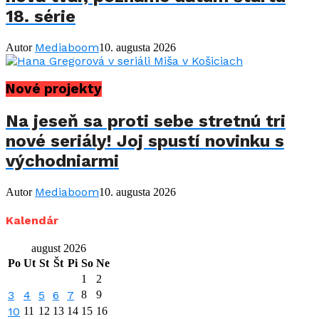
18. série
Mediaboom
Autor
10. augusta 2026
Nové projekty
Na jeseň sa proti sebe stretnú tri
nové seriály! Joj spustí novinku s
východniarmi
Mediaboom
Autor
10. augusta 2026
Kalendár
august 2026
Po
Ut
St
Št
Pi
So
Ne
1
2
3
4
5
6
7
8
9
10
11
12
13
14
15
16