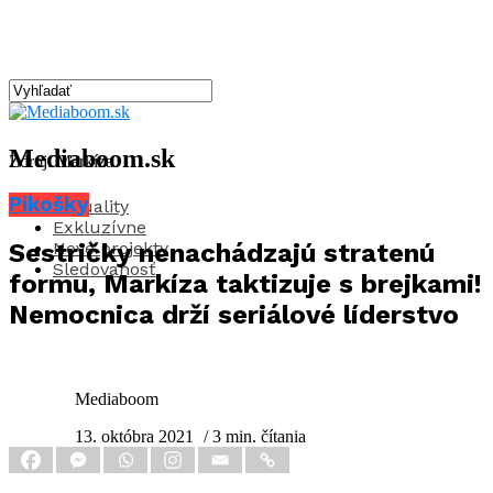
Mediaboom.sk
Zdroj: Markíza
Pikošky
Aktuality
Exkluzívne
Nové projekty
Sestričky nenachádzajú stratenú
Sledovanosť
formu, Markíza taktizuje s brejkami!
Nemocnica drží seriálové líderstvo
Mediaboom
13. októbra 2021
/ 3 min. čítania