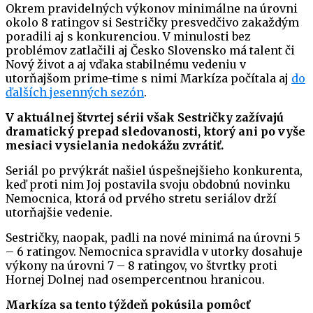
Okrem pravidelných výkonov minimálne na úrovni
okolo 8 ratingov si Sestričky presvedčivo zakaždým
poradili aj s konkurenciou. V minulosti bez
problémov zatlačili aj Česko Slovensko má talent či
Nový život a aj vďaka stabilnému vedeniu v
utorňajšom prime-time s nimi Markíza počítala aj
do
ďalších jesenných sezón
.
V aktuálnej štvrtej sérii však Sestričky zažívajú
dramatický prepad sledovanosti, ktorý ani po vyše
mesiaci vysielania nedokážu zvrátiť.
Seriál po prvýkrát našiel úspešnejšieho konkurenta,
keď proti nim Joj postavila svoju obdobnú novinku
Nemocnica, ktorá od prvého stretu seriálov drží
utorňajšie vedenie.
Sestričky, naopak, padli na nové minimá na úrovni 5
– 6 ratingov. Nemocnica spravidla v utorky dosahuje
výkony na úrovni 7 – 8 ratingov, vo štvrtky proti
Hornej Dolnej nad osempercentnou hranicou.
Markíza sa tento týždeň pokúsila pomôcť