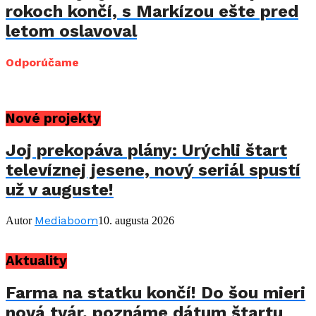
rokoch končí, s Markízou ešte pred
letom oslavoval
Odporúčame
Nové projekty
Joj prekopáva plány: Urýchli štart
televíznej jesene, nový seriál spustí
už v auguste!
Mediaboom
Autor
10. augusta 2026
Aktuality
Farma na statku končí! Do šou mieri
nová tvár, poznáme dátum štartu