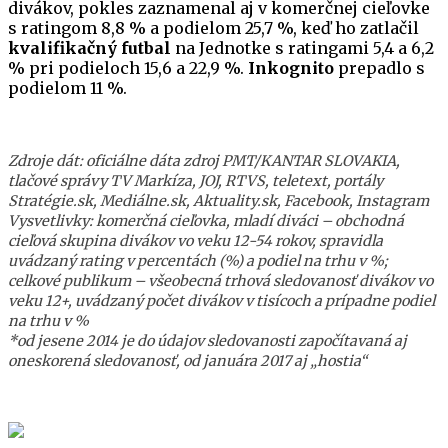
divákov, pokles zaznamenal aj v komerčnej cieľovke
s ratingom 8,8 % a podielom 25,7 %, keď ho zatlačil
kvalifikačný futbal
na Jednotke s ratingami 5,4 a 6,2
% pri podieloch 15,6 a 22,9 %.
Inkognito
prepadlo s
podielom 11 %.
Zdroje dát: oficiálne dáta zdroj PMT/KANTAR SLOVAKIA,
tlačové správy TV Markíza, JOJ, RTVS, teletext, portály
Stratégie.sk, Mediálne.sk, Aktuality.sk, Facebook, Instagram
Vysvetlivky: komerčná cieľovka, mladí diváci – obchodná
cieľová skupina divákov vo veku 12-54 rokov, spravidla
uvádzaný rating v percentách (%) a podiel na trhu v %;
celkové publikum – všeobecná trhová sledovanosť divákov vo
veku 12+, uvádzaný počet divákov v tisícoch a prípadne podiel
na trhu v %
*od jesene 2014 je do údajov sledovanosti započítavaná aj
oneskorená sledovanosť, od januára 2017 aj „hostia“