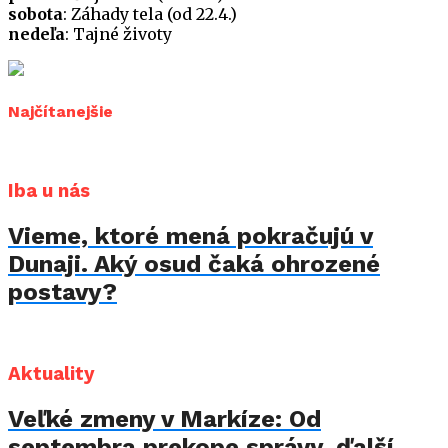
sobota
: Záhady tela (od 22.4.)
nedeľa
: Tajné životy
Najčítanejšie
Iba u nás
Vieme, ktoré mená pokračujú v
Dunaji. Aký osud čaká ohrozené
postavy?
Aktuality
Veľké zmeny v Markíze: Od
septembra prekope správy, ďalší