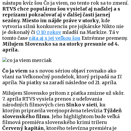
nástupu kvíz šou Čo ja viem, no tento rok sa to zmení.
RTVS chce populárnu šou vysielať aj naďalej a s
reprízami pokračovať aj v ďalšej časti jarnej
sezóny.
Miesto im nájde práve v utorky
, kde
vytvoria silnú konkurenciu pre jojkárske Nikto nie
je dokonalý či
O 10 rokov
mladší na Markíze. Tá v
tomto čase
ráta aj s jej veľkou šou
Extrémne premeny.
Milujem Slovensko sa na utorky presunie od 4.
apríla.
Čo ja viem
sa s novou sériou objaví rovnako ako
vlani na Veľkonočný pondelok, ktorý pripadá na 17.
apríla. Na piatky sa zaradí následne od 21. apríla.
Milujem Slovensko pritom z piatka zmizne už skôr.
7. apríla RTVS vysiela prenos z udeľovania
národných filmových cien
Slnko v sieti
, ku
ktorým pripravila verejnoprávna televízia
Týždeň
slovenského filmu
. Jeho highlightom bude veľká
filmová premiéra slovenského krimi trileru
Červený kapitán
, ktorého televízna premiéra je