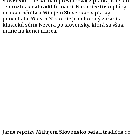
Slovensko. Tie sa mali presťahovať z piatka, kde ich
telerozhlas nahradil filmami. Nakoniec tieto plány
neuskutočnila a Milujem Slovensko v piatky
ponechala. Miesto Nikto nie je dokonalý zaradila
klasickú sériu Nevera po slovensky, ktorá sa však
minie na konci marca.
Jarné reprízy
Milujem Slovensko
bežali tradične do