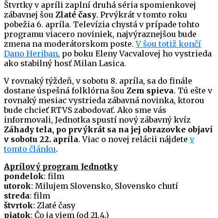
Štvrtky v apríli zaplní druhá séria spomienkovej
zábavnej šou
Zlaté časy
. Prvýkrát v tomto roku
pobežia 6. apríla. Televízia chystá v prípade tohto
programu viacero noviniek, najvýraznejšou bude
zmena na moderátorskom poste.
V šou totiž končí
Dano Heriban
, po boku Eleny Vacvalovej ho vystrieda
ako stabilný hosť Milan Lasica.
V rovnaký týždeň, v sobotu 8. apríla, sa do finále
dostane úspešná folklórna šou
Zem spieva
. Tú ešte v
rovnaký mesiac vystrieda zábavná novinka, ktorou
bude chcieť RTVS zabodovať. Ako sme vás
informovali, Jednotka spustí nový zábavný kvíz
Záhady tela, po prvýkrát sa na jej obrazovke objaví
v sobotu 22. apríla
. Viac o novej relácii nájdete
v
tomto článku
.
Aprílový program Jednotky
pondelok
: film
utorok
: Milujem Slovensko, Slovensko chutí
streda
: film
štvrtok
: Zlaté časy
piatok
: Čo ja viem (od 21.4.)