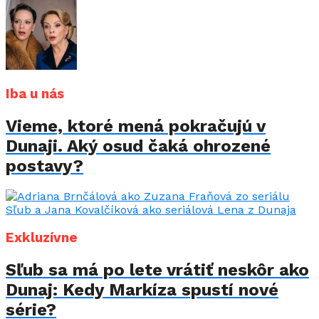
Iba u nás
Vieme, ktoré mená pokračujú v
Dunaji. Aký osud čaká ohrozené
postavy?
Exkluzívne
Sľub sa má po lete vrátiť neskôr ako
Dunaj: Kedy Markíza spustí nové
série?