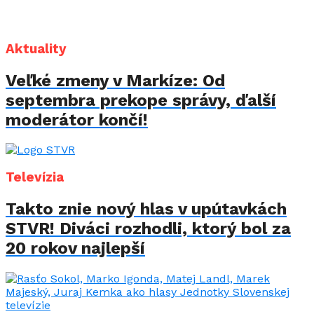
Aktuality
Veľké zmeny v Markíze: Od
septembra prekope správy, ďalší
moderátor končí!
Televízia
Takto znie nový hlas v upútavkách
STVR! Diváci rozhodli, ktorý bol za
20 rokov najlepší