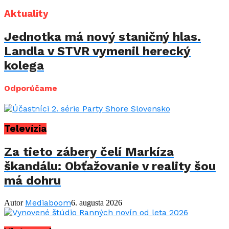
Aktuality
Jednotka má nový staničný hlas.
Landla v STVR vymenil herecký
kolega
Odporúčame
Televízia
Za tieto zábery čelí Markíza
škandálu: Obťažovanie v reality šou
má dohru
Mediaboom
Autor
6. augusta 2026