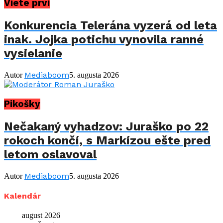
Viete prví
Konkurencia Telerána vyzerá od leta
inak. Jojka potichu vynovila ranné
vysielanie
Mediaboom
Autor
5. augusta 2026
Pikošky
Nečakaný vyhadzov: Juraško po 22
rokoch končí, s Markízou ešte pred
letom oslavoval
Mediaboom
Autor
5. augusta 2026
Kalendár
august 2026