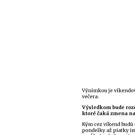
Výnimkou je víkendov
večera.
Výsledkom bude rozdi
ktoré čaká zmena na
Kým cez víkend budú
pondelky až piatky im