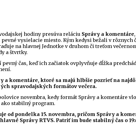
odajskej hodiny presúva reláciu
Správy a komentáre
i pevné vysielacie miesto. Kým kedysi bežali v rôznych 
raďuje na hlavnej Jednotke v druhom či treťom večern
dy a štvrtky.
rí pevný čas, keď ich začiatok ovplyvňuje dĺžka predch
mení.
y a komentáre, ktoré sa majú hlbšie pozrieť na najdôl
ových spravodajských formátov večera.
olovice novembra, kedy formát Správy a komentáre vlož
 ako stabilný program.
je od pondelka 15. novembra, pričom Správy a kome
hlavné Správy RTVS. Patriť im bude stabilný čas o 19:4