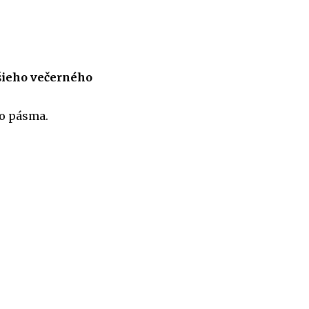
šieho večerného
ho pásma.