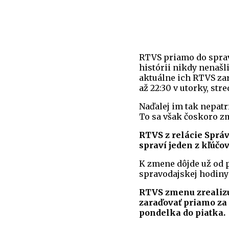
RTVS priamo do sprav
histórii nikdy nenašl
aktuálne ich RTVS za
až 22:30 v utorky, stre
Naďalej im tak nepat
To sa však čoskoro z
RTVS z relácie Správ
spraví jeden z kľúč
K zmene dôjde už od p
spravodajskej hodiny
RTVS zmenu zrealizu
zaraďovať priamo za 
pondelka do piatka.