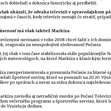
och dobiehali a dokonca historicky aj predbehli.
šak ukázali, že odvaha televízií v spravodajskom pá
 najmä v časoch, kedy televízie nemajú čo stratiť, prípa
kúsenosť má však taktiež Markíza.
evíznymi novinami v roku 2008 chcel ťažiť z ich domi
ak, reagovala na neuspokojivú sledovanosť Počasia
, Joj však v tom čase stabilizovala stále populárnejšie N
ých meteorológoch, na ktoré Markíza s klasickým for
íza zaexperimentovala a presunula Počasie za hlavné sp
bežali Športové noviny, ktoré sa posunuli na 20:20. Výsl
ákov po správach a neraz sa stáva dokonca najsledov
rkíza zaviedla aj netradičnú vsuvku po Počasí Televíz
adom večerného programu a športového servisu, ktorú le
áv. Vysiela ju dodnes.