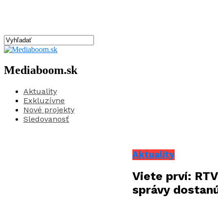
Mediaboom.sk
Aktuality
Exkluzívne
Nové projekty
Sledovanosť
Aktuality
Viete prví: R
správy dostanú