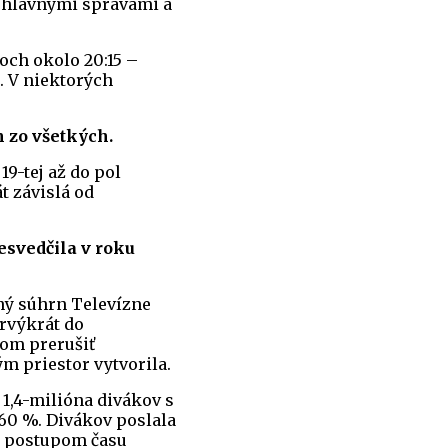
i hlavnými správami a
soch okolo 20:15 –
. V niektorých
 zo všetkých.
19-tej až do pol
t závislá od
esvedčila v roku
dný súhrn Televízne
rvýkrát do
kom prerušiť
m priestor vytvorila.
 1,4-milióna divákov s
 60 %. Divákov poslala
ie postupom času