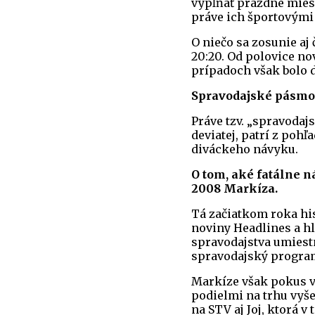
vypĺňať prázdne mies
práve ich športovými
O niečo sa zosunie aj 
20:20. Od polovice no
prípadoch však bolo d
Spravodajské pásmo 
Práve tzv. „spravodajs
deviatej, patrí z pohľ
diváckeho návyku.
O tom, aké fatálne 
2008 Markíza.
Tá začiatkom roka his
noviny Headlines a h
spravodajstva umiest
spravodajský program,
Markíze však pokus vy
podielmi na trhu vyše
na STV aj Joj, ktorá 