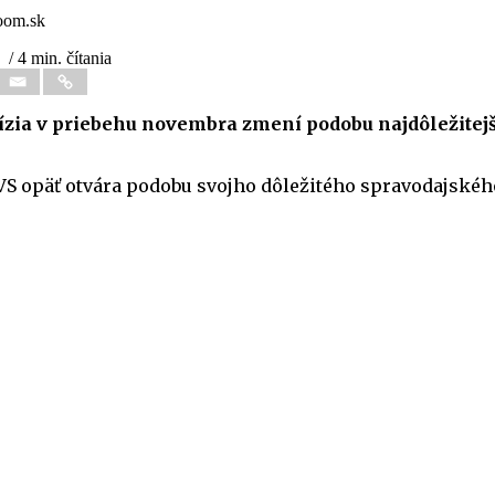
oom.sk
/ 4 min. čítania
ízia v priebehu novembra zmení podobu najdôležitej
S opäť otvára podobu svojho dôležitého spravodajské