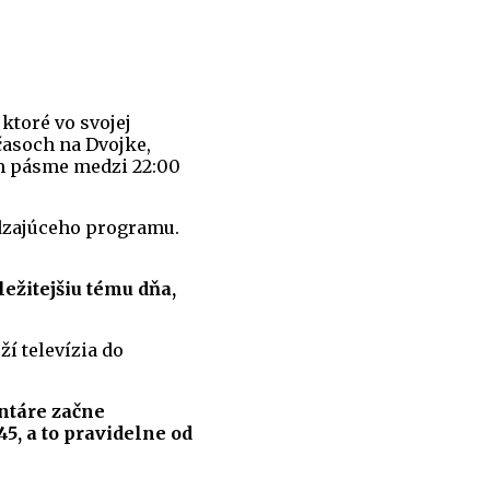
, ktoré vo svojej
časoch na Dvojke,
om pásme medzi 22:00
ádzajúceho programu.
ežitejšiu tému dňa,
í televízia do
ntáre začne
5, a to pravidelne od