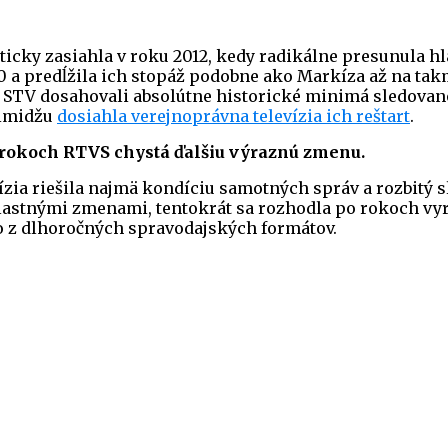
icky zasiahla v roku 2012, kedy radikálne presunula hl
0 a predĺžila ich stopáž podobne ako Markíza až na tak
vy STV dosahovali absolútne historické minimá sledova
 imidžu
dosiahla verejnoprávna televízia ich reštart
.
 rokoch RTVS chystá ďalšiu výraznú zmenu.
ízia riešila najmä kondíciu samotných správ a rozbitý sl
lastnými zmenami, tentokrát sa rozhodla po rokoch vyri
 z dlhoročných spravodajských formátov.