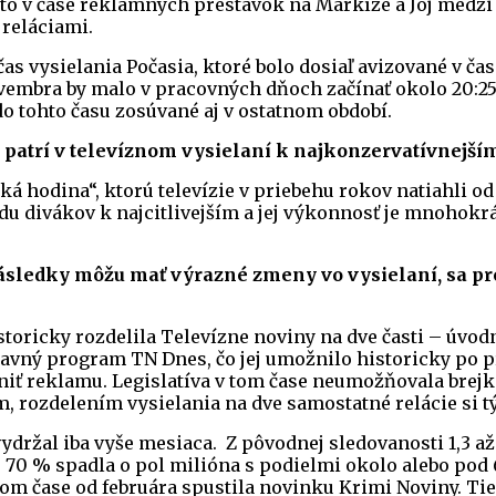
to v čase reklamných prestávok na Markíze a Joj medz
 reláciami.
čas vysielania Počasia, ktoré bolo dosiaľ avizované v ča
vembra by malo v pracovných dňoch začínať okolo 20:25
o tohto času zosúvané aj v ostatnom období.
patrí v televíznom vysielaní k najkonzervatívnejším
ká hodina“, ktorú televízie v priebehu rokov natiahli od 
adu divákov k najcitlivejším a jej výkonnosť je mnohokrá
následky môžu mať výrazné zmeny vo vysielaní, sa pr
toricky rozdelila Televízne noviny na dve časti – úvo
lavný program TN Dnes, čo jej umožnilo historicky po p
niť reklamu. Legislatíva v tom čase neumožňovala brej
 rozdelením vysielania na dve samostatné relácie si tý
držal iba vyše mesiaca. Z pôvodnej sledovanosti 1,3 až
 70 % spadla o pol milióna s podielmi okolo alebo pod
v tom čase od februára spustila novinku Krimi Noviny. T