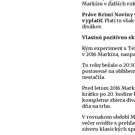
Markízu v ďalších rok
Práve Krimi Noviny v
vyplatiť.
Platí to však
divákov.
Vlastnú pozitívnu s
Kým experiment s Tel
v 2016 Markíza, naop
To roky bežalo o 20:30
postavené na obľúben
nestačila.
Pred letom 2016 Mark
krátko po 20. hodine 
kompletne zbiera div
dňa na trhu.
V rovnakom období Ma
večer uvidíte s prehľ
záveru klasických spr