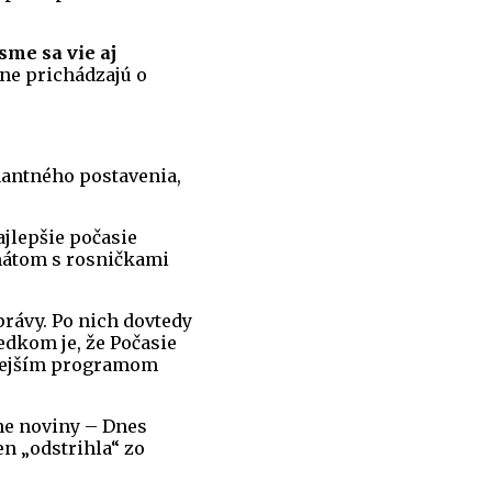
sme sa vie aj
dne prichádzajú o
nantného postavenia,
ajlepšie počasie
mátom s rosničkami
rávy. Po nich dovtedy
edkom je, že Počasie
anejším programom
ne noviny – Dnes
n „odstrihla“ zo