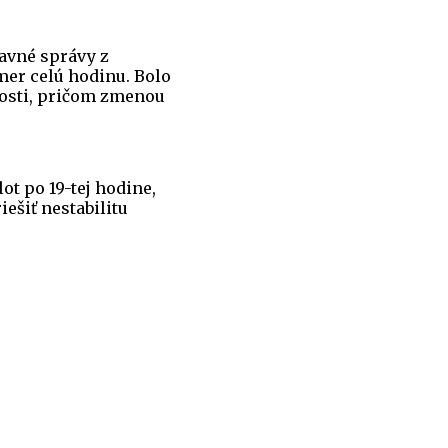
avné správy z
mer celú hodinu. Bolo
nosti, pričom zmenou
ot po 19-tej hodine,
ešiť nestabilitu