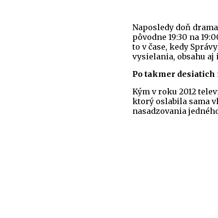
Naposledy doň dramat
pôvodne 19:30 na 19:0
to v čase, kedy Sprá
vysielania, obsahu aj
Po takmer desiatich
Kým v roku 2012 telev
ktorý oslabila sama v
nasadzovania jedného