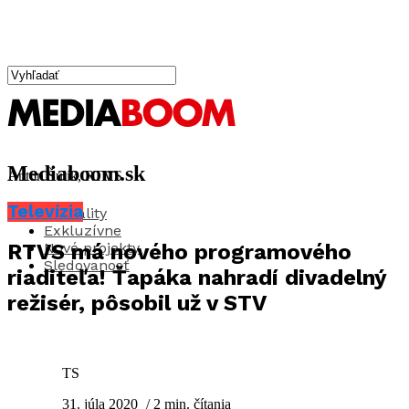
Mediaboom.sk
Anton Šulík, RTVS
Televízia
Aktuality
Exkluzívne
Nové projekty
RTVS má nového programového
Sledovanosť
riaditeľa! Ťapáka nahradí divadelný
režisér, pôsobil už v STV
TS
31. júla 2020
/ 2 min. čítania