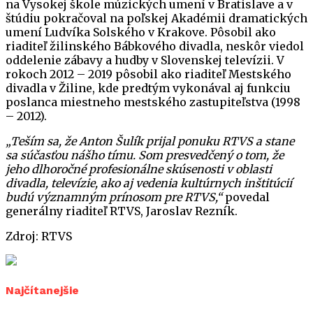
na Vysokej škole múzických umení v Bratislave a v
štúdiu pokračoval na poľskej Akadémii dramatických
umení Ludvíka Solského v Krakove. Pôsobil ako
riaditeľ žilinského Bábkového divadla, neskôr viedol
oddelenie zábavy a hudby v Slovenskej televízii. V
rokoch 2012 – 2019 pôsobil ako riaditeľ Mestského
divadla v Žiline, kde predtým vykonával aj funkciu
poslanca miestneho mestského zastupiteľstva (1998
– 2012).
„Teším sa, že Anton Šulík prijal ponuku RTVS a stane
sa súčasťou nášho tímu. Som presvedčený o tom, že
jeho dlhoročné profesionálne skúsenosti v oblasti
divadla, televízie, ako aj vedenia kultúrnych inštitúcií
budú významným prínosom pre RTVS,“
povedal
generálny riaditeľ RTVS, Jaroslav Rezník.
Zdroj: RTVS
Najčítanejšie