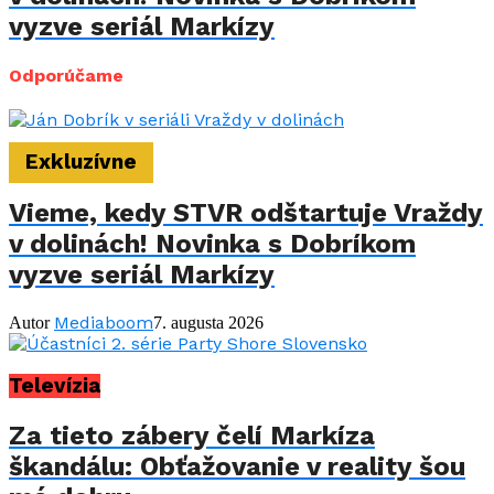
vyzve seriál Markízy
Odporúčame
Exkluzívne
Vieme, kedy STVR odštartuje Vraždy
v dolinách! Novinka s Dobríkom
vyzve seriál Markízy
Mediaboom
Autor
7. augusta 2026
Televízia
Za tieto zábery čelí Markíza
škandálu: Obťažovanie v reality šou