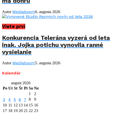
má dohru
Mediaboom
Autor
6. augusta 2026
Viete prví
Konkurencia Telerána vyzerá od leta
inak. Jojka potichu vynovila ranné
vysielanie
Mediaboom
Autor
5. augusta 2026
Kalendár
august 2026
Po
Ut
St
Št
Pi
So
Ne
1
2
3
4
5
6
7
8
9
10
11
12
13
14
15
16
17
18
19
20
21
22
23