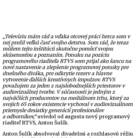
„Televíziu mám rád a vďaka otcovej práci herca som v
nej prežil veľkú časť svojho detstva. Som rád, že teraz
môžem tejto inštitúcii skutočne pomôcť svojou
skúsenosťou a poznaním. Ponuku na pozíciu
programového riaditeľa RTVS som prijal ako šancu na
nové nastavenie a zlepšenie programovej ponuky pre
dnešného diváka, pre odkrytie rezerv a hlavne
vytvorenie ďalších kreatívnych impulzov. RTVS
považujem za jeden z najslobodnejších priestorov v
audiovizuálnej tvorbe. V súčasnosti je jedným z
najväčších producentov na mediálnom trhu, ktorý za
svojich 65 rokov existencie vychoval v audiovizuálnom
priemysle desiatky generácií profesionálov
a odborníkov,“
uviedol od augusta nový programový
riaditeľ RTVS, Anton Šulík.
Anton Šulík absolvoval divadelnú a rozhlasovú réžiu