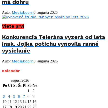
má dohru
Mediaboom
Autor
6. augusta 2026
Viete prví
Konkurencia Telerána vyzerá od leta
inak. Jojka potichu vynovila ranné
vysielanie
Mediaboom
Autor
5. augusta 2026
Kalendár
august 2026
Po
Ut
St
Št
Pi
So
Ne
1
2
3
4
5
6
7
8
9
10
11
12
13
14
15
16
17
18
19
20
21
22
23