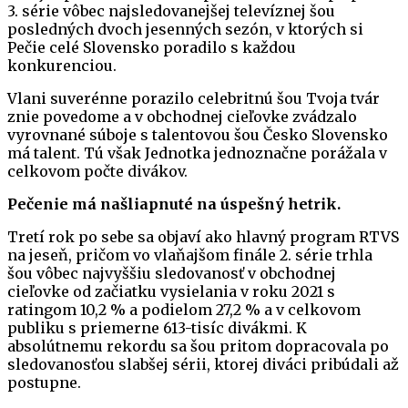
3. série vôbec najsledovanejšej televíznej šou
posledných dvoch jesenných sezón, v ktorých si
Pečie celé Slovensko poradilo s každou
konkurenciou.
Vlani suverénne porazilo celebritnú šou Tvoja tvár
znie povedome a v obchodnej cieľovke zvádzalo
vyrovnané súboje s talentovou šou Česko Slovensko
má talent. Tú však Jednotka jednoznačne porážala v
celkovom počte divákov.
Pečenie má našliapnuté na úspešný hetrik.
Tretí rok po sebe sa objaví ako hlavný program RTVS
na jeseň, pričom vo vlaňajšom finále 2. série trhla
šou vôbec najvyššiu sledovanosť v obchodnej
cieľovke od začiatku vysielania v roku 2021 s
ratingom 10,2 % a podielom 27,2 % a v celkovom
publiku s priemerne 613-tisíc divákmi. K
absolútnemu rekordu sa šou pritom dopracovala po
sledovanosťou slabšej sérii, ktorej diváci pribúdali až
postupne.