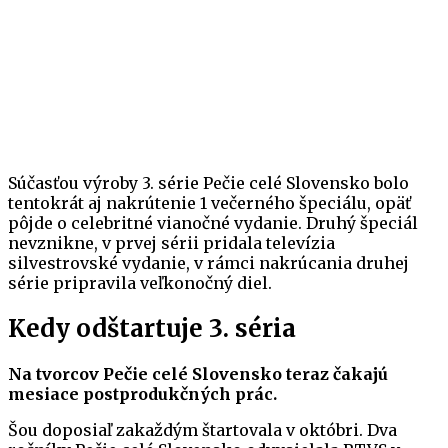
Súčasťou výroby 3. série Pečie celé Slovensko bolo
tentokrát aj nakrútenie 1 večerného špeciálu, opäť
pôjde o celebritné vianočné vydanie. Druhý špeciál
nevznikne, v prvej sérii pridala televízia
silvestrovské vydanie, v rámci nakrúcania druhej
série pripravila veľkonočný diel.
Kedy odštartuje 3. séria
Na tvorcov Pečie celé Slovensko teraz čakajú
mesiace postprodukčných prác.
Šou doposiaľ zakaždým štartovala v októbri. Dva