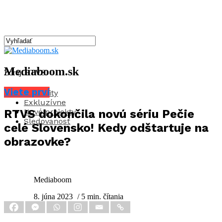
Mediaboom.sk
Zdroj: RTVS
Viete prví
Aktuality
Exkluzívne
Nové projekty
RTVS dokončila novú sériu Pečie
Sledovanosť
celé Slovensko! Kedy odštartuje na
obrazovke?
Mediaboom
8. júna 2023
/ 5 min. čítania