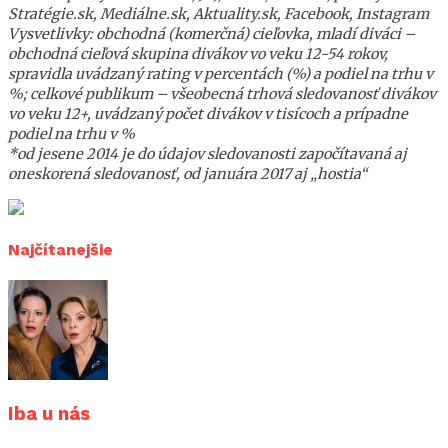
Stratégie.sk, Mediálne.sk, Aktuality.sk, Facebook, Instagram
Vysvetlivky: obchodná (komerčná) cieľovka, mladí diváci –
obchodná cieľová skupina divákov vo veku 12-54 rokov,
spravidla uvádzaný rating v percentách (%) a podiel na trhu v
%; celkové publikum – všeobecná trhová sledovanosť divákov
vo veku 12+, uvádzaný počet divákov v tisícoch a prípadne
podiel na trhu v %
*od jesene 2014 je do údajov sledovanosti započítavaná aj
oneskorená sledovanosť, od januára 2017 aj „hostia“
Najčítanejšie
Iba u nás