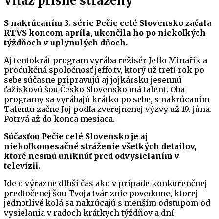
Víťaz prísne strážený
S nakrúcaním 3. série Pečie celé Slovensko začala
RTVS koncom apríla, ukončila ho po niekoľkých
týždňoch v uplynulých dňoch.
Aj tentokrát program vyrába režisér Jeffo Minařík a
produkčná spoločnosť jeffo.tv, ktorý už tretí rok po
sebe súčasne pripravujú aj jojkársku jesennú
ťažiskovú šou Česko Slovensko má talent. Oba
programy sa vyrábajú krátko po sebe, s nakrúcaním
Talentu začne Joj podľa zverejnenej výzvy už 19. júna.
Potrvá až do konca mesiaca.
Súčasťou Pečie celé Slovensko je aj
niekoľkomesačné stráženie všetkých detailov,
ktoré nesmú uniknúť pred odvysielaním v
televízii.
Ide o výrazne dlhší čas ako v prípade konkurenčnej
predtočenej šou Tvoja tvár znie povedome, ktorej
jednotlivé kolá sa nakrúcajú s menším odstupom od
vysielania v radoch krátkych týždňov a dní.