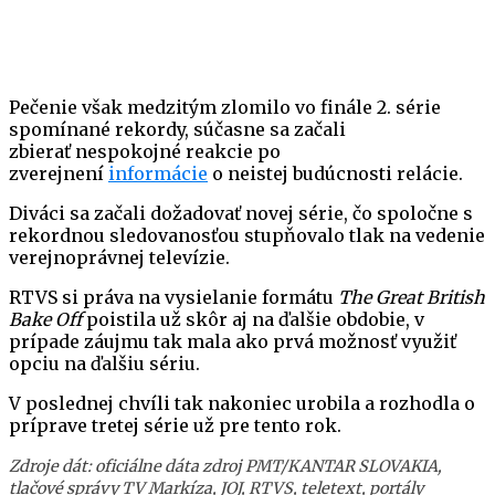
Pečenie však medzitým zlomilo vo finále 2. série
spomínané rekordy, súčasne sa začali
zbierať nespokojné reakcie po
zverejnení
informácie
o neistej budúcnosti relácie.
Diváci sa začali dožadovať novej série, čo spoločne s
rekordnou sledovanosťou stupňovalo tlak na vedenie
verejnoprávnej televízie.
RTVS si práva na vysielanie formátu
The Great British
Bake Off
poistila už skôr aj na ďalšie obdobie, v
prípade záujmu tak mala ako prvá možnosť využiť
opciu na ďalšiu sériu.
V poslednej chvíli tak nakoniec urobila a rozhodla o
príprave tretej série už pre tento rok.
Zdroje dát: oficiálne dáta zdroj PMT/KANTAR SLOVAKIA,
tlačové správy TV Markíza, JOJ, RTVS, teletext, portály