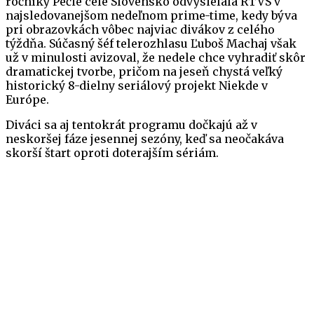
ročníky Pečie celé Slovensko odvysielala RTVS v
najsledovanejšom nedeľnom prime-time, kedy býva
pri obrazovkách vôbec najviac divákov z celého
týždňa. Súčasný šéf telerozhlasu Ľuboš Machaj však
už v minulosti avizoval, že nedele chce vyhradiť skôr
dramatickej tvorbe, pričom na jeseň chystá veľký
historický 8-dielny seriálový projekt Niekde v
Európe.
Diváci sa aj tentokrát programu dočkajú až v
neskoršej fáze jesennej sezóny, keď sa neočakáva
skorší štart oproti doterajším sériám.