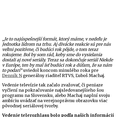
„Je to najúspešnejší formát, ktorý máme, v nedeľu je
Jednotka lídrom na trhu. Aj divácke reakcie sú pre nás
veľmi pozitívne, či budúci rok pôjde, o tom teraz
rokujeme. Bol by som rád, keby sme do vysielania
dostali aj nové seriály. Teraz sa dokončuje seriál Niekde
v Európe, ten by mal ísť budúci rok a dúfam, že sa nám
to podarí“
uviedol koncom minulého roka pre
Denník N
generálny riaditeľ RTVS, Ľuboš Machaj.
Vedenie televízie tak začalo zvažovať, či peniaze
vyčlení na pokračovanie najsledovanejšieho šou
programu na Slovensku, alebo Machaj naplní svoju
ambíciu uvádzať na verejnoprávnu obrazovku viac
pôvodnej seriálovej tvorby.
Vedenie telerozhlasu bolo podľa našich informácií