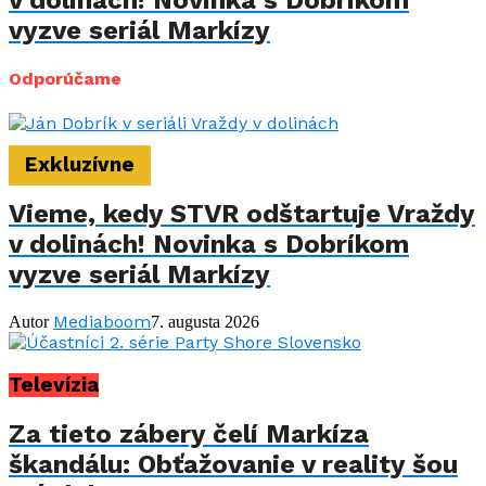
v dolinách! Novinka s Dobríkom
vyzve seriál Markízy
Odporúčame
Exkluzívne
Vieme, kedy STVR odštartuje Vraždy
v dolinách! Novinka s Dobríkom
vyzve seriál Markízy
Mediaboom
Autor
7. augusta 2026
Televízia
Za tieto zábery čelí Markíza
škandálu: Obťažovanie v reality šou