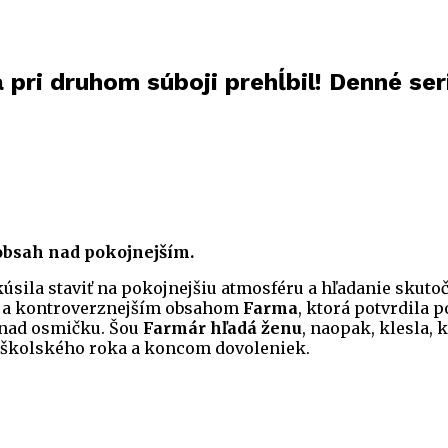
ri druhom súboji prehĺbil! Denné ser
obsah nad pokojnejším.
ila staviť na pokojnejšiu atmosféru a hľadanie skutočne
ým a kontroverznejším obsahom
Farma
, ktorá potvrdila 
a nad osmičku. Šou
Farmár hľadá ženu
, naopak, klesla, 
 školského roka a koncom dovoleniek.