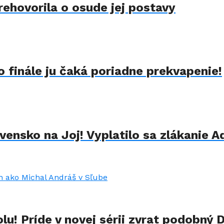
rehovorila o osude jej postavy
 finále ju čaká poriadne prekvapenie!
ensko na Joj! Vyplatilo sa zlákanie A
u! Príde v novej sérii zvrat podobný 