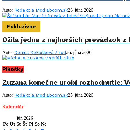
Redakcia Mediaboom.sk
Autor
26. júna 2026
Exkluzívne
Ožila jedna z najhorších prevádzok z 
Denisa Kokošková / red
Autor
26. júna 2026
Pikošky
Zuzana konečne urobí rozhodnutie: Vo
Redakcia Mediaboom.sk
Autor
25. júna 2026
Kalendár
jún 2026
Po
Ut
St
Št
Pi
So
Ne