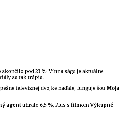
é skončilo pod 23 %. Vínna sága je aktuálne
riály sa tak trápia.
spešne televíznej dvojke naďalej funguje šou
Moja
.
ný agent
uhralo 6,5 %, Plus s filmom
Výkupné