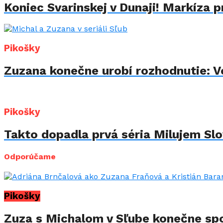
Koniec Svarinskej v Dunaji! Markíza p
Pikošky
Zuzana konečne urobí rozhodnutie: Vo
Pikošky
Takto dopadla prvá séria Milujem Slov
Odporúčame
Pikošky
Zuza s Michalom v Sľube konečne spol