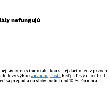
iály nefungujú
j lásky, no s touto taktikou sa jej darilo len v prvých
podielový výkon
z úvodnej časti
, keď jej Prvý deň uhral
keď sa prepadla na slabý podiel nad 10 %. Farmára