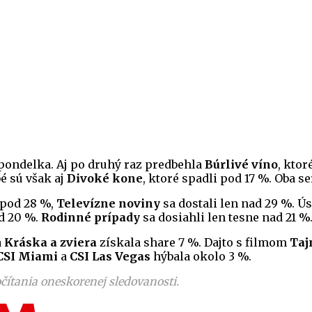
pondelka. Aj po druhý raz predbehla
Búrlivé víno
, ktor
 sú však aj
Divoké kone
, ktoré spadli pod 17 %. Oba se
 pod 28 %,
Televízne noviny
sa dostali len nad 29 %. Ú
ad 20 %.
Rodinné prípady
sa dosiahli len tesne nad 21 %
a
Kráska a zviera
získala share 7 %. Dajto s filmom
Taj
CSI Miami
a
CSI Las Vegas
hýbala okolo 3 %.
čítania oneskorenej sledovanosti.