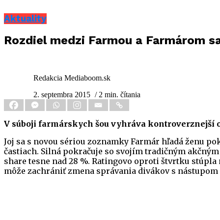
Aktuality
Rozdiel medzi Farmou a Farmárom sa p
Redakcia Mediaboom.sk
2. septembra 2015
/ 2 min. čítania
V súboji farmárskych šou vyhráva kontroverznejší 
Joj sa s novou sériou zoznamky Farmár hľadá ženu pokús
častiach. Silná pokračuje so svojím tradičným akčn
share tesne nad 28 %. Ratingovo oproti štvrtku stúpl
môže zachrániť zmena správania divákov s nástupom