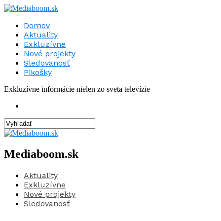
Domov
Aktuality
Exkluzívne
Nové projekty
Sledovanosť
Pikošky
Exkluzívne informácie nielen zo sveta televízie
Mediaboom.sk
Aktuality
Exkluzívne
Nové projekty
Sledovanosť