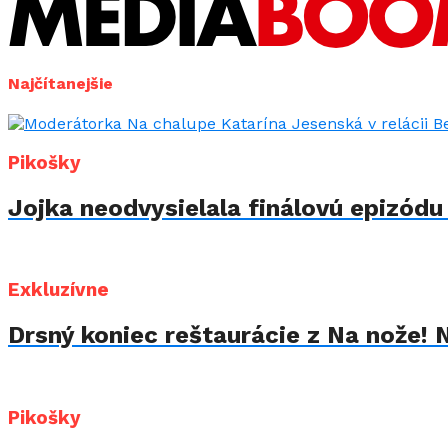
Najčítanejšie
Pikošky
Jojka neodvysielala finálovú epizód
Exkluzívne
Drsný koniec reštaurácie z Na nože! 
Pikošky