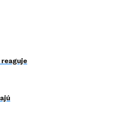
 reaguje
ajú