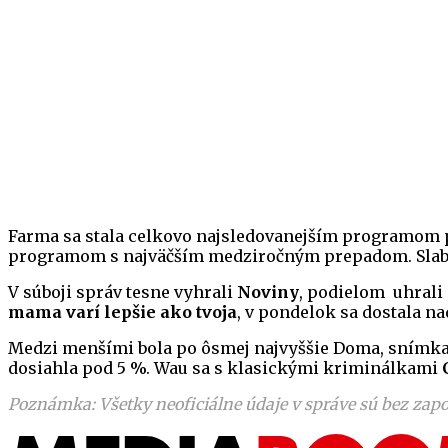
Farma sa stala celkovo najsledovanejším programom 
programom s najväčším medziročným prepadom. Slabé
V súboji správ tesne vyhrali
Noviny
, podielom uhrali
mama varí lepšie ako tvoja
, v pondelok sa dostala n
Medzi menšími bola po ôsmej najvyššie Doma, snímk
dosiahla pod 5 %. Wau sa s klasickými kriminálkami
Poznámka: Všetky neoficiálne údaje v správe sú bez zapo