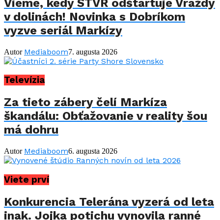
Vieme, kedy STVR odštartuje Vraždy
v dolinách! Novinka s Dobríkom
vyzve seriál Markízy
Mediaboom
Autor
7. augusta 2026
Televízia
Za tieto zábery čelí Markíza
škandálu: Obťažovanie v reality šou
má dohru
Mediaboom
Autor
6. augusta 2026
Viete prví
Konkurencia Telerána vyzerá od leta
inak. Jojka potichu vynovila ranné