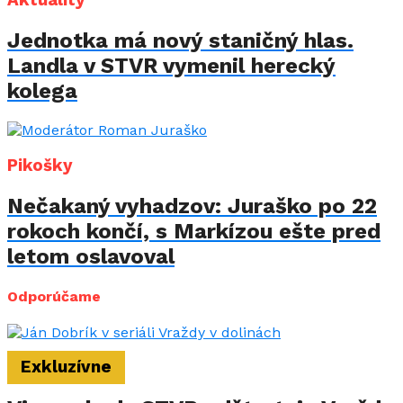
Aktuality
Jednotka má nový staničný hlas.
Landla v STVR vymenil herecký
kolega
Pikošky
Nečakaný vyhadzov: Juraško po 22
rokoch končí, s Markízou ešte pred
letom oslavoval
Odporúčame
Exkluzívne