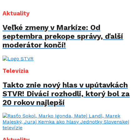
Aktuality
Veľké zmeny v Markíze: Od
septembra prekope správy, ďalší
moderátor končí!
Televízia
Takto znie nový hlas v upútavkách
STVR! Diváci rozhodli, ktorý bol za
20 rokov najlepší