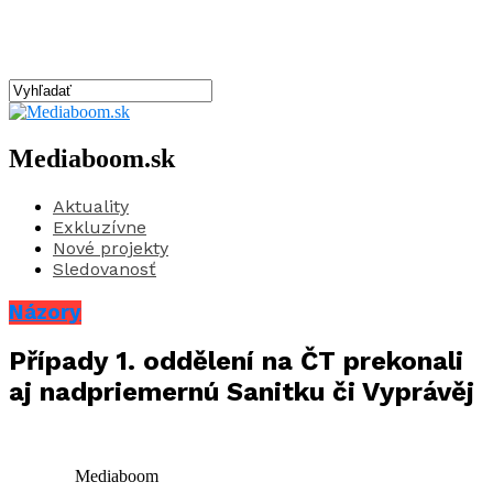
Mediaboom.sk
Aktuality
Exkluzívne
Nové projekty
Sledovanosť
Názory
Případy 1. oddělení na ČT prekonali
aj nadpriemernú Sanitku či Vyprávěj
Mediaboom