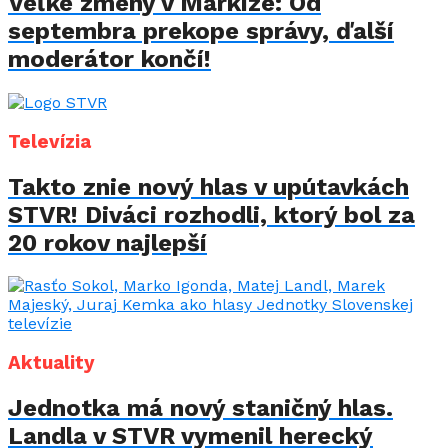
Veľké zmeny v Markíze: Od
septembra prekope správy, ďalší
moderátor končí!
Televízia
Takto znie nový hlas v upútavkách
STVR! Diváci rozhodli, ktorý bol za
20 rokov najlepší
Aktuality
Jednotka má nový staničný hlas.
Landla v STVR vymenil herecký