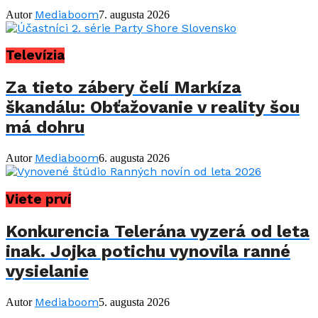
Mediaboom
Autor
7. augusta 2026
Televízia
Za tieto zábery čelí Markíza
škandálu: Obťažovanie v reality šou
má dohru
Mediaboom
Autor
6. augusta 2026
Viete prví
Konkurencia Telerána vyzerá od leta
inak. Jojka potichu vynovila ranné
vysielanie
Mediaboom
Autor
5. augusta 2026