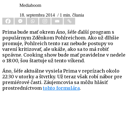
Mediaboom
18. septembra 2014
/ 1 min. čítania
Prima bude mať okrem Áno, šéfe ďalší program s
populárnym Zděnkom Pohlreichom. Ako už dlhšie
promuje, Pohlreich tento raz nebude postupy vo
varení kritizovať, ale ukáže, ako sa to má robiť
správne. Cooking show bude mať pravidelne v nedele
o 18:00, šou štartuje už tento víkend.
Áno, šéfe aktuálne vysiela Prima v reprízach okolo
22:30 v utorky a štvrtky. Už teraz však robí nábor pre
premiérové časti. Záujemcovia sa môžu hlásiť
prostredníctvom
tohto formulára
.