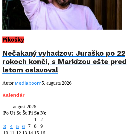
Pikošky
Nečakaný vyhadzov: Juraško po 22
rokoch končí, s Markízou ešte pred
letom oslavoval
Mediaboom
Autor
5. augusta 2026
Kalendár
august 2026
Po
Ut
St
Št
Pi
So
Ne
1
2
3
4
5
6
7
8
9
10
11
12
13
14
15
16