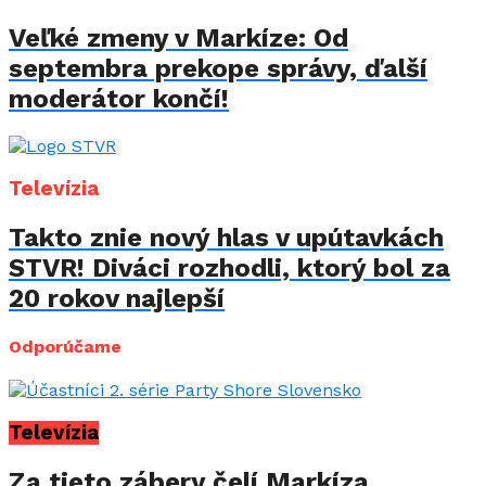
Veľké zmeny v Markíze: Od
septembra prekope správy, ďalší
moderátor končí!
Televízia
Takto znie nový hlas v upútavkách
STVR! Diváci rozhodli, ktorý bol za
20 rokov najlepší
Odporúčame
Televízia
Za tieto zábery čelí Markíza