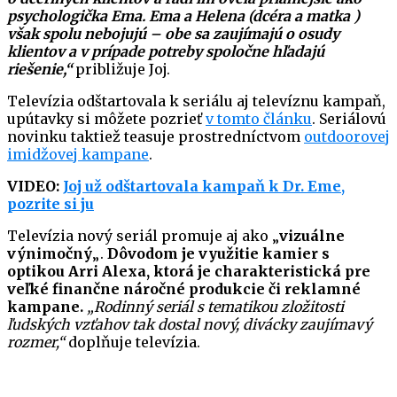
psychologička Ema. Ema a Helena (dcéra a matka )
však spolu nebojujú – obe sa zaujímajú o osudy
klientov a v prípade potreby spoločne hľadajú
riešenie,“
približuje Joj.
Televízia odštartovala k seriálu aj televíznu kampaň,
upútavky si môžete pozrieť
v tomto článku
. Seriálovú
novinku taktiež teasuje prostredníctvom
outdoorovej
imidžovej kampane
.
VIDEO:
Joj už odštartovala kampaň k Dr. Eme,
pozrite si ju
Televízia nový seriál promuje aj ako „
vizuálne
výnimočný
„.
Dôvodom je využitie kamier s
optikou Arri Alexa, ktorá je charakteristická pre
veľké finančne náročné produkcie či reklamné
kampane.
„Rodinný seriál s tematikou zložitosti
ľudských vzťahov tak dostal nový, divácky zaujímavý
rozmer,“
doplňuje televízia.