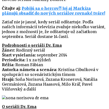
Čítajte aj:
Pobijú sa o hercov?! Joj aj Markíza
plánujú obsadiť do nových seriálov rovnaké tváre!
Zatiaľ nie je jasné, kedy seriál odštartuje. Podľa
našich informácií televízia zvažuje niekoľko variánt,
jednou z možností je, že odštartuje už začiatkom
septembra. Seriál dostane 14 častí.
Podrobnosti o seriáli
Dr. Ema
Žáner:
Rodinný seriál
Štart vysielania:
september 2014
Periodicita:
1 x za týždeň
Réžia:
Roman Fábian
Autorka námetu a scenára:
Kristína Cibulková v
spolupráci so scenáristickým tímom
Hrajú:
Soňa Norisová, Zuzana Kronerová, Natália
Germániová, Zuzana Haasová, Milo Kráľ, Pavel
Višňovský a ďalší
O seriáli Dr. Ema