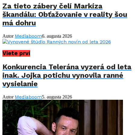
Za tieto zábery čelí Markíza
škandálu: Obťažovanie v reality šou
má dohru
Mediaboom
Autor
6. augusta 2026
Viete prví
Konkurencia Telerána vyzerá od leta
inak. Jojka potichu vynovila ranné
vysielanie
Mediaboom
Autor
5. augusta 2026