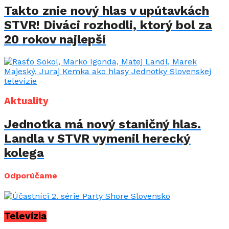
Takto znie nový hlas v upútavkách
STVR! Diváci rozhodli, ktorý bol za
20 rokov najlepší
Aktuality
Jednotka má nový staničný hlas.
Landla v STVR vymenil herecký
kolega
Odporúčame
Televízia