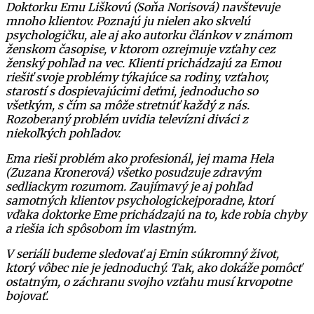
Doktorku Emu Liškovú (Soňa Norisová) navštevuje
mnoho klientov. Poznajú ju nielen ako skvelú
psychologičku, ale aj ako autorku článkov v známom
ženskom časopise, v ktorom ozrejmuje vzťahy cez
ženský pohľad na vec. Klienti prichádzajú za Emou
riešiť svoje problémy týkajúce sa rodiny, vzťahov,
starostí s dospievajúcimi deťmi, jednoducho so
všetkým, s čím sa môže stretnúť každý z nás.
Rozoberaný problém uvidia televízni diváci z
niekoľkých pohľadov.
Ema rieši problém ako profesionál, jej mama Hela
(Zuzana Kronerová) všetko posudzuje zdravým
sedliackym rozumom. Zaujímavý je aj pohľad
samotných klientov psychologickejporadne, ktorí
vďaka doktorke Eme prichádzajú na to, kde robia chyby
a riešia ich spôsobom im vlastným.
V seriáli budeme sledovať aj Emin súkromný život,
ktorý vôbec nie je jednoduchý. Tak, ako dokáže pomôcť
ostatným, o záchranu svojho vzťahu musí krvopotne
bojovať.