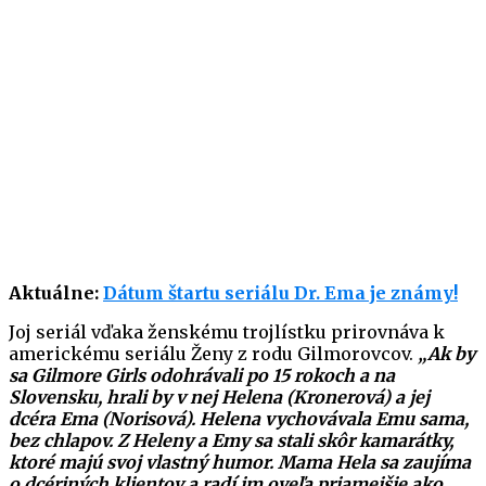
Aktuálne:
Dátum štartu seriálu Dr. Ema je známy!
Joj seriál vďaka ženskému trojlístku prirovnáva k
americkému seriálu Ženy z rodu Gilmorovcov.
„Ak by
sa Gilmore Girls odohrávali po 15 rokoch a na
Slovensku, hrali by v nej Helena (Kronerová) a jej
dcéra Ema (Norisová). Helena vychovávala Emu sama,
bez chlapov. Z Heleny a Emy sa stali skôr kamarátky,
ktoré majú svoj vlastný humor. Mama Hela sa zaujíma
o dcériných klientov a radí im oveľa priamejšie ako