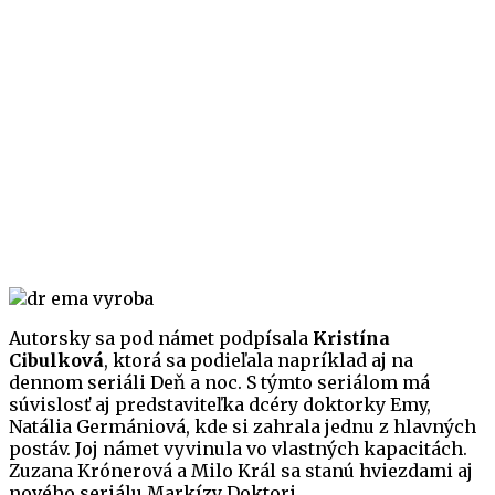
Autorsky sa pod námet podpísala
Kristína
Cibulková
, ktorá sa podieľala napríklad aj na
dennom seriáli Deň a noc. S týmto seriálom má
súvislosť aj predstaviteľka dcéry doktorky Emy,
Natália Germániová, kde si zahrala jednu z hlavných
postáv. Joj námet vyvinula vo vlastných kapacitách.
Zuzana Krónerová a Milo Král sa stanú hviezdami aj
nového seriálu Markízy Doktori.