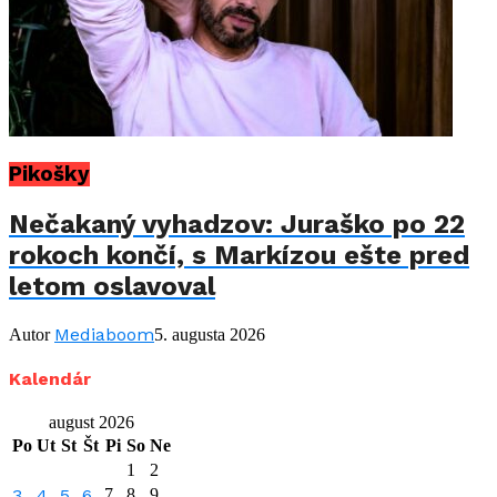
Pikošky
Nečakaný vyhadzov: Juraško po 22
rokoch končí, s Markízou ešte pred
letom oslavoval
Mediaboom
Autor
5. augusta 2026
Kalendár
august 2026
Po
Ut
St
Št
Pi
So
Ne
1
2
3
4
5
6
7
8
9