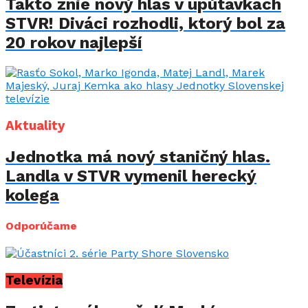
Takto znie nový hlas v upútavkách
STVR! Diváci rozhodli, ktorý bol za
20 rokov najlepší
Aktuality
Jednotka má nový staničný hlas.
Landla v STVR vymenil herecký
kolega
Odporúčame
Televízia