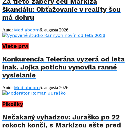
Za tieto zábery čelí Markíza
škandálu: Obťažovanie v reality šou
má dohru
Mediaboom
Autor
6. augusta 2026
Viete prví
Konkurencia Telerána vyzerá od leta
inak. Jojka potichu vynovila ranné
vysielanie
Mediaboom
Autor
5. augusta 2026
Pikošky
Nečakaný vyhadzov: Juraško po 22
rokoch končí, s Markízou ešte pred