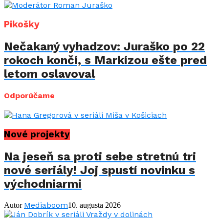
Pikošky
Nečakaný vyhadzov: Juraško po 22
rokoch končí, s Markízou ešte pred
letom oslavoval
Odporúčame
Nové projekty
Na jeseň sa proti sebe stretnú tri
nové seriály! Joj spustí novinku s
východniarmi
Mediaboom
Autor
10. augusta 2026