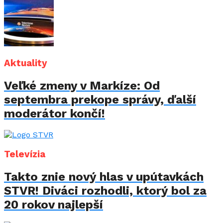
Aktuality
Veľké zmeny v Markíze: Od
septembra prekope správy, ďalší
moderátor končí!
Televízia
Takto znie nový hlas v upútavkách
STVR! Diváci rozhodli, ktorý bol za
20 rokov najlepší