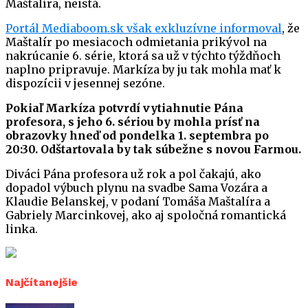
Maštalíra, neistá.
Portál Mediaboom.sk však exkluzívne informoval
, že
Maštalír po mesiacoch odmietania prikývol na
nakrúcanie 6. série, ktorá sa už v týchto týždňoch
naplno pripravuje. Markíza by ju tak mohla mať k
dispozícii v jesennej sezóne.
Pokiaľ Markíza potvrdí vytiahnutie Pána
profesora, s jeho 6. sériou by mohla prísť na
obrazovky hneď od pondelka 1. septembra po
20:30. Odštartovala by tak súbežne s novou Farmou.
Diváci Pána profesora už rok a pol čakajú, ako
dopadol výbuch plynu na svadbe Sama Vozára a
Klaudie Belanskej, v podaní Tomáša Maštalíra a
Gabriely Marcinkovej, ako aj spoločná romantická
linka.
Najčítanejšie