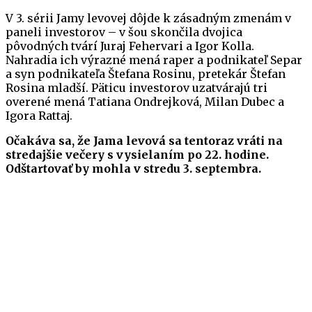
V 3. sérii Jamy levovej dôjde k zásadným zmenám v
paneli investorov – v šou skončila dvojica
pôvodných tvárí Juraj Fehervari a Igor Kolla.
Nahradia ich výrazné mená raper a podnikateľ Separ
a syn podnikateľa Štefana Rosinu, pretekár Štefan
Rosina mladší. Päticu investorov uzatvárajú tri
overené mená Tatiana Ondrejková, Milan Dubec a
Igora Rattaj.
Očakáva sa, že Jama levová sa tentoraz vráti na
stredajšie večery s vysielaním po 22. hodine.
Odštartovať by mohla v stredu 3. septembra.