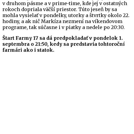
v druhom pásme a v prime-time, kde jej v ostatných
rokoch dopriala väčší priestor. Túto jeseň by sa
mohla vysielať v pondelky, utorky a štvrtky okolo 22.
hodiny, a ak nič Markíza nezmení na víkendovom
programe, tak súčasne i v piatky a nedele po 20:30.
Štart Farmy 17 sa dá predpokladať v pondelok 1.
septembra o 21:50, kedy sa predstavia tohtoroční
farmári ako i statok.