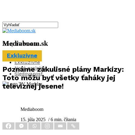
Mediaboom.sk
Zdroj: TV Markíza
Exkluzívne
Aktuality
Exkluzívne
Nové projekty
Poznáme zákulisné plány Markízy:
Sledovanosť
Toto môžu byť všetky ťaháky jej
televíznej jesene!
Mediaboom
15. júla 2025
/ 6 min. čítania