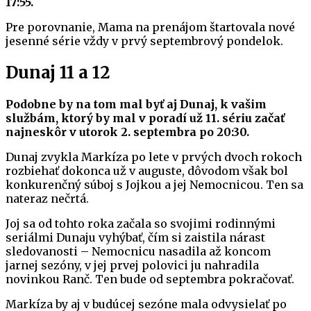
17:55.
Pre porovnanie, Mama na prenájom štartovala nové
jesenné série vždy v prvý septembrový pondelok.
Dunaj 11 a 12
Podobne by na tom mal byť aj Dunaj, k vašim
službám, ktorý by mal v poradí už 11. sériu začať
najneskôr v utorok 2. septembra po 20:30.
Dunaj zvykla Markíza po lete v prvých dvoch rokoch
rozbiehať dokonca už v auguste, dôvodom však bol
konkurenčný súboj s Jojkou a jej Nemocnicou. Ten sa
nateraz nečrtá.
Joj sa od tohto roka začala so svojimi rodinnými
seriálmi Dunaju vyhýbať, čím si zaistila nárast
sledovanosti – Nemocnicu nasadila až koncom
jarnej sezóny, v jej prvej polovici ju nahradila
novinkou Ranč. Ten bude od septembra pokračovať.
Markíza by aj v budúcej sezóne mala odvysielať po