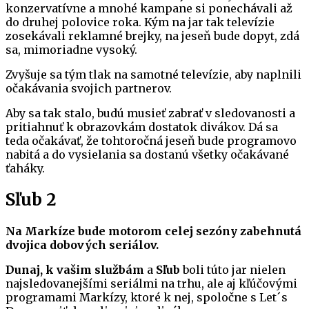
konzervatívne a mnohé kampane si ponechávali až
do druhej polovice roka. Kým na jar tak televízie
zosekávali reklamné brejky, na jeseň bude dopyt, zdá
sa, mimoriadne vysoký.
Zvyšuje sa tým tlak na samotné televízie, aby naplnili
očakávania svojich partnerov.
Aby sa tak stalo, budú musieť zabrať v sledovanosti a
pritiahnuť k obrazovkám dostatok divákov. Dá sa
teda očakávať, že tohtoročná jeseň bude programovo
nabitá a do vysielania sa dostanú všetky očakávané
ťaháky.
Sľub 2
Na Markíze bude motorom celej sezóny zabehnutá
dvojica dobových seriálov.
Dunaj, k vašim službám
a
Sľub
boli túto jar nielen
najsledovanejšími seriálmi na trhu, ale aj kľúčovými
programami Markízy, ktoré k nej, spoločne s Let´s