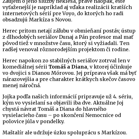
Záujem o jeho služby neklesá, práve naopak, ešte
vyťaženejší je napríklad aj vďaka realizácii kratších
internetových sérií pre Voyo, do ktorých ho radi
obsadzujú Markíza s Novou.
Herec pritom netají záľubu v obmieňaní postáv, ústup
z dlhodobých seriálov Dunaj a Pán profesor mal mať
pôvod tiež v množstve času, ktorý si vyžiadali. Ten
radšej venoval rôznorodejším projektom či rodine.
Herec napokon zo stabilných seriálov zotrval len v
komediálnej sérii
Tomáš a Diana
, v ktorej účinkuje
vo dvojici s Dianou Mórovou. Jej príprava však má byť
nárazovejšia a pre charakter krátkych skečov časovo
menej náročná.
Jojka podľa našich informácií pripravuje už 4. sériu,
kým vo vysielaní sa objavili iba dve. Aktuálne Joj
chystá návrat Tomáš a Diana do hlavného
vysielacieho času – po skončení Nemocnice od
polovice júla v pondelky.
Maštalír ale udržuje úzku spoluprácu s Markízou.