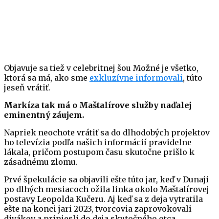
Objavuje sa tiež v celebritnej šou Možné je všetko,
ktorá sa má, ako sme
exkluzívne informovali
, túto
jeseň vrátiť.
Markíza tak má o Maštalírove služby naďalej
eminentný záujem.
Napriek neochote vrátiť sa do dlhodobých projektov
ho televízia podľa našich informácií pravidelne
lákala, pričom postupom času skutočne prišlo k
zásadnému zlomu.
Prvé špekulácie sa objavili ešte túto jar, keď v Dunaji
po dlhých mesiacoch ožila linka okolo Maštalírovej
postavy Leopolda Kučeru. Aj keď sa z deja vytratila
ešte na konci jari 2023, tvorcovia zaprovokovali
divákov a priniesli do deja skutočného otca