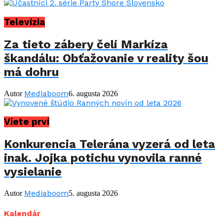
Televízia
Za tieto zábery čelí Markíza
škandálu: Obťažovanie v reality šou
má dohru
Mediaboom
Autor
6. augusta 2026
Viete prví
Konkurencia Telerána vyzerá od leta
inak. Jojka potichu vynovila ranné
vysielanie
Mediaboom
Autor
5. augusta 2026
Kalendár