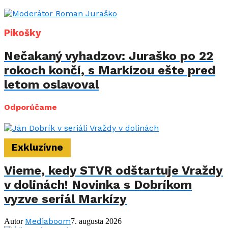
Pikošky
Nečakaný vyhadzov: Juraško po 22
rokoch končí, s Markízou ešte pred
letom oslavoval
Odporúčame
Exkluzívne
Vieme, kedy STVR odštartuje Vraždy
v dolinách! Novinka s Dobríkom
vyzve seriál Markízy
Mediaboom
Autor
7. augusta 2026