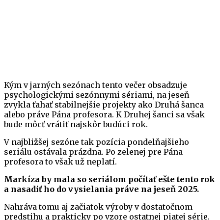
Kým v jarných sezónach tento večer obsadzuje
psychologickými sezónnymi sériami, na jeseň
zvykla ťahať stabilnejšie projekty ako Druhá šanca
alebo práve Pána profesora. K Druhej šanci sa však
bude môcť vrátiť najskôr budúci rok.
V najbližšej sezóne tak pozícia pondelňajšieho
seriálu ostávala prázdna. Po zelenej pre Pána
profesora to však už neplatí.
Markíza by mala so seriálom počítať ešte tento rok
a nasadiť ho do vysielania práve na jeseň 2025.
Nahráva tomu aj začiatok výroby v dostatočnom
predstihu a prakticky po vzore ostatnej piatej série.