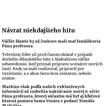
Návrat niekdajšieho hitu
Väčšie šťastie by už čoskoro mali mať fanúšikovia
Pána profesora.
Televízny líder už pred časom ukázal v prípade
druhého dlhodobého hitu s Maštalírom väčšie
sebavedomie, keď priznal prípravu scenárov nových
častí. Kedy sa mali realizovať, pripraviť pre
vysielanie, a s akou hereckou zostavou, nebolo
známe.
Markíza však podľa našich exkluzívnych
informácií už rozbehla nakrúcanie novej 6. série
Pána profesora, ktorej súčasťou má byť aj kľúčová
hlavná postava Sama Vozára v podaní Tomáša
Maštalíra.