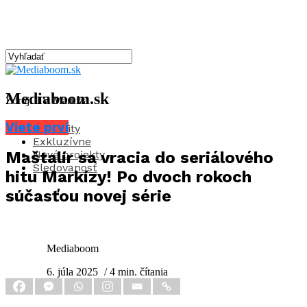
Mediaboom.sk
Zdroj: TV Markíza
Viete prví
Aktuality
Exkluzívne
Nové projekty
Maštalír sa vracia do seriálového
Sledovanosť
hitu Markízy! Po dvoch rokoch
súčasťou novej série
Mediaboom
6. júla 2025
/ 4 min. čítania