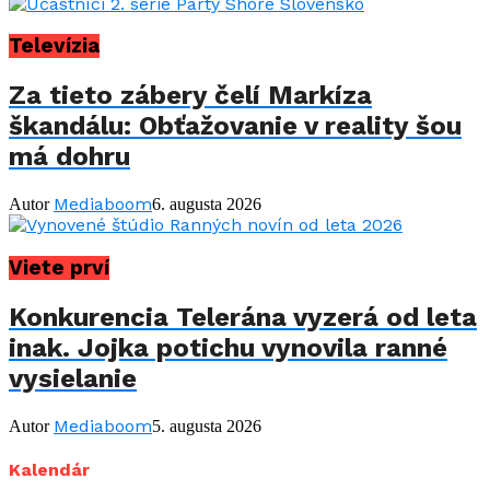
Televízia
Za tieto zábery čelí Markíza
škandálu: Obťažovanie v reality šou
má dohru
Mediaboom
Autor
6. augusta 2026
Viete prví
Konkurencia Telerána vyzerá od leta
inak. Jojka potichu vynovila ranné
vysielanie
Mediaboom
Autor
5. augusta 2026
Kalendár