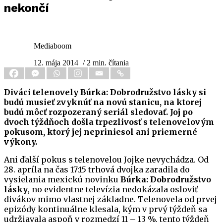
nekončí
Mediaboom
12. mája 2014
/ 2 min. čítania
Diváci telenovely Búrka: Dobrodružstvo lásky si
budú musieť zvyknúť na novú stanicu, na ktorej
budú môcť rozpozeraný seriál sledovať. Joj po
dvoch týždňoch došla trpezlivosť s telenovelovým
pokusom, ktorý jej nepriniesol ani priemerné
výkony.
Ani ďalší pokus s telenovelou Jojke nevychádza. Od
28. apríla na čas 17:15 trhová dvojka zaradila do
vysielania mexickú novinku
Búrka: Dobrodružstvo
lásky
, no evidentne televízia nedokázala osloviť
divákov mimo vlastnej základne. Telenovela od prvej
epizódy kontinuálne klesala, kým v prvý týždeň sa
udržiavala aspoň v rozmedzí 11 – 13 %, tento týždeň