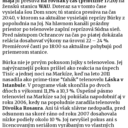
mája
ju presúva
na rovnaký čas (približne 17:20)
na
ženskú stanicu
WAU
. Doteraz sa v tomto čase
vysielala šou Dom snov, tú stanica presúva na čas
20:40, v ktorom sa aktuálne vysielajú reprízy Búrky z
popoludnia na Joj. Na hlavnom kanáli prázdny
priestor po telenovele zaplní reprízová Súdna sieň.
Pred nástupom Ochrancov na čas po piatej dokázala
relácia dosahovať výkony na úrovni 22 – 24 %.
Premiérové časti po 18:00 sa aktuálne pohybujú pod
priemerom stanice.
Búrka nie je prvým pokusom Jojky s telenovelou. Jej
najvýraznejší pokus prišiel ako reakcia na úspech
Tisíc a jednej noci na Markíze, keď na leto 2011
nasadila ako prime-time “ťahák” telenovelu
Láska v
Istanbule
. V programe však skončila po dvoch
dňoch s výkonmi 11,1% a 10,3 %. Úspešné pásmo
telenoviel na Markíze sa Joj pokúšala napodobniť aj v
roku 2006, kedy na popoludnie zaradila telenovelu
Divoška Rosaura
. Ani tá však slávne nedopadla, pred
odsunom na skoré ráno od roku 2007 dosahovala
nízke podiely okolo 10 %. Joj nevyšiel pokus ani s
licencovaným seriálom vyrábaným vo vlastných