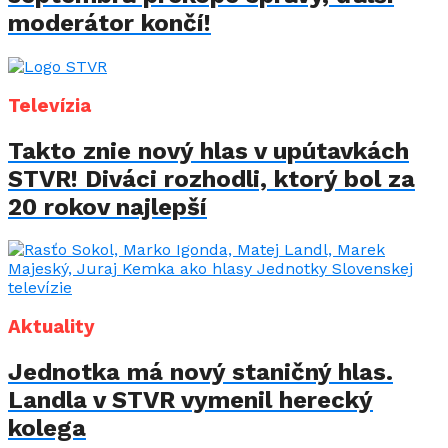
moderátor končí!
Televízia
Takto znie nový hlas v upútavkách
STVR! Diváci rozhodli, ktorý bol za
20 rokov najlepší
Aktuality
Jednotka má nový staničný hlas.
Landla v STVR vymenil herecký
kolega