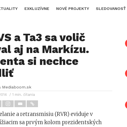
KTUALITY
EXKLUZÍVNE
NOVÉ PROJEKTY
SLEDOVANOSŤ
S a Ta3 sa volič
al aj na Markízu.
enta si nechce
liť
a Mediaboom.sk
2014
/ 1 min. čítania
elanie a retransmisiu (RVR) eviduje v
blížiacim sa prvým kolom prezidentských