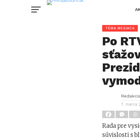
A
TÉMA MESIACA
Po RTV
sťažov
Prezid
vymod
Redakci
7. marca 
Rada pre vysi
súvislosti s 