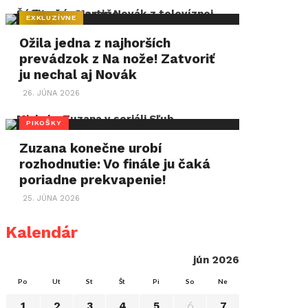
EXKLUZÍVNE
Ožila jedna z najhorších
prevádzok z Na nože! Zatvoriť
ju nechal aj Novák
26. JÚNA 2026
PIKOŠKY
Zuzana konečne urobí
rozhodnutie: Vo finále ju čaká
poriadne prekvapenie!
25. JÚNA 2026
Kalendár
jún 2026
Po
Ut
St
Št
Pi
So
Ne
6
1
2
3
4
5
7