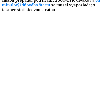
časťou prepadol pod hranicu 300-tisíc divákov a
od
minulotýždňového štartu
sa musel vysporiadať s
takmer stotisícovou stratou.