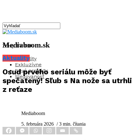
Mediaboom.sk
Zdroj: TV JOJ
Aktuality
Aktuality
Exkluzívne
Nové projekty
Osud prvého seriálu môže byť
Sledovanosť
spečatený! Sľub s Na nože sa utrhli
z reťaze
Mediaboom
5. februára 2026
/ 3 min. čítania