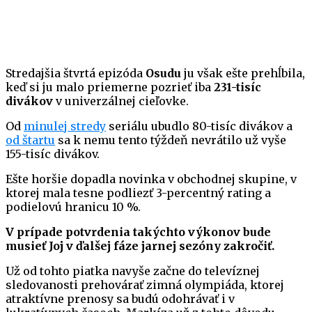
Stredajšia štvrtá epizóda
Osudu
ju však ešte prehĺbila,
keď si ju malo priemerne pozrieť iba
231-tisíc
divákov
v univerzálnej cieľovke.
Od
minulej stredy
seriálu ubudlo 80-tisíc divákov a
od štartu
sa k nemu tento týždeň nevrátilo už vyše
155-tisíc divákov.
Ešte horšie dopadla novinka v obchodnej skupine, v
ktorej mala tesne podliezť 3-percentný rating a
podielovú hranicu 10 %.
V prípade potvrdenia takýchto výkonov bude
musieť Joj v ďalšej fáze jarnej sezóny zakročiť.
Už od tohto piatka navyše začne do televíznej
sledovanosti prehovárať zimná olympiáda, ktorej
atraktívne prenosy sa budú odohrávať i v