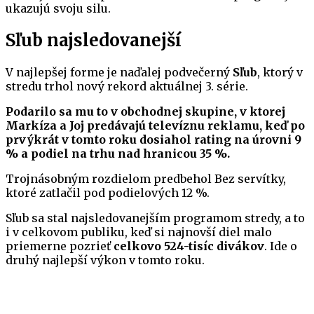
ukazujú svoju silu.
Sľub najsledovanejší
V najlepšej forme je naďalej podvečerný
Sľub
, ktorý v
stredu trhol nový rekord aktuálnej 3. série.
Podarilo sa mu to v obchodnej skupine, v ktorej
Markíza a Joj predávajú televíznu reklamu, keď po
prvýkrát v tomto roku dosiahol rating na úrovni 9
% a podiel na trhu nad hranicou 35 %.
Trojnásobným rozdielom predbehol Bez servítky,
ktoré zatlačil pod podielových 12 %.
Sľub sa stal najsledovanejším programom stredy, a to
i v celkovom publiku, keď si najnovší diel malo
priemerne pozrieť
celkovo 524-tisíc divákov
. Ide o
druhý najlepší výkon v tomto roku.