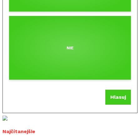
NIE
Hlasuj
Najčítanejšie