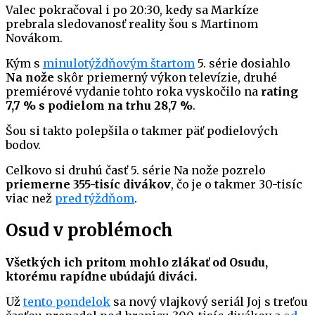
Valec pokračoval i po 20:30, kedy sa Markíze
prebrala sledovanosť reality šou s Martinom
Novákom.
Kým s
minulotýždňovým štartom
5. série dosiahlo
Na nože
skôr priemerný výkon televízie, druhé
premiérové vydanie tohto roka vyskočilo na
rating
7,7 % s podielom na trhu 28,7 %
.
Šou si takto polepšila o takmer päť podielových
bodov.
Celkovo si druhú časť 5. série Na nože pozrelo
priemerne 355-tisíc divákov
, čo je o takmer 30-tisíc
viac než
pred týždňom
.
Osud v problémoch
Všetkých ich pritom mohlo zlákať od Osudu,
ktorému rapídne ubúdajú diváci.
Už
tento pondelok
sa nový vlajkový seriál Joj s treťou