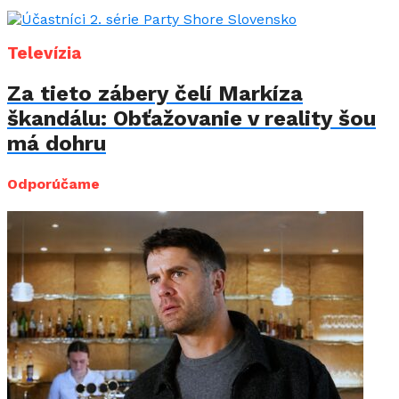
Televízia
Za tieto zábery čelí Markíza
škandálu: Obťažovanie v reality šou
má dohru
Odporúčame