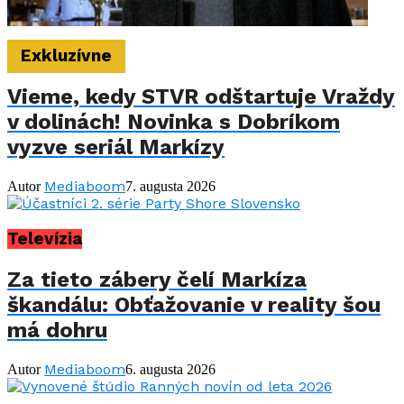
Exkluzívne
Vieme, kedy STVR odštartuje Vraždy
v dolinách! Novinka s Dobríkom
vyzve seriál Markízy
Mediaboom
Autor
7. augusta 2026
Televízia
Za tieto zábery čelí Markíza
škandálu: Obťažovanie v reality šou
má dohru
Mediaboom
Autor
6. augusta 2026