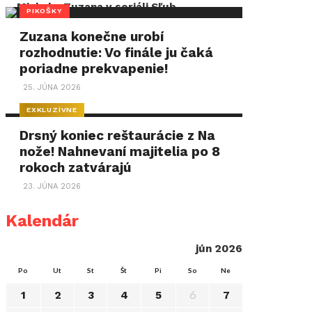
PIKOŠKY
Zuzana konečne urobí
rozhodnutie: Vo finále ju čaká
poriadne prekvapenie!
25. JÚNA 2026
EXKLUZÍVNE
Drsný koniec reštaurácie z Na
nože! Nahnevaní majitelia po 8
rokoch zatvárajú
23. JÚNA 2026
Kalendár
jún 2026
Po
Ut
St
Št
Pi
So
Ne
6
1
2
3
4
5
7