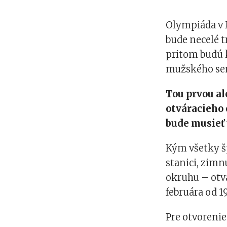
Olympiáda v M
bude necelé t
pritom budú k
mužského sem
Tou prvou
a
otváracieho
bude musieť 
Kým všetky š
stanici, zim
okruhu – otvá
februára od 1
Pre otvorenie