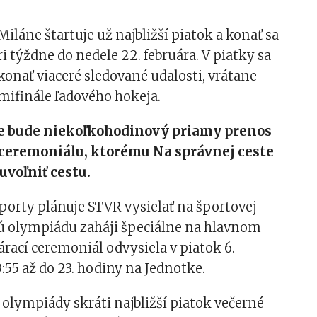
iláne štartuje už najbližší piatok a konať sa
ri týždne do nedele 22. februára. V piatky sa
onať viaceré sledované udalosti, vrátane
ifinále ľadového hokeja.
le
bude niekoľkohodinový priamy prenos
 ceremoniálu, ktorému Na správnej ceste
uvoľniť cestu.
porty plánuje STVR vysielať na športovej
nú olympiádu zaháji špeciálne na hlavnom
rací ceremoniál odvysiela v piatok 6.
9:55 až do 23. hodiny na Jednotke.
 olympiády skráti najbližší piatok večerné