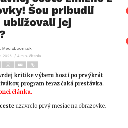
vky! Šou pribudli
 ubližovali jej
?
a Mediaboom.sk
ra 2026
/ 4 min. čítania
tvrdej kritike výberu hostí po prvýkrát
 divákov, program teraz čaká prestávka.
onci článku.
ceste
uzavrelo prvý mesiac na obrazovke.