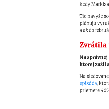
kedy Markíza a
Tie navyše s
plánujú vyru
a až do febru
Zvrátila
Na správnej 
ktorej zažil
Najsledovane
epizóda
, kto
priemere 465-