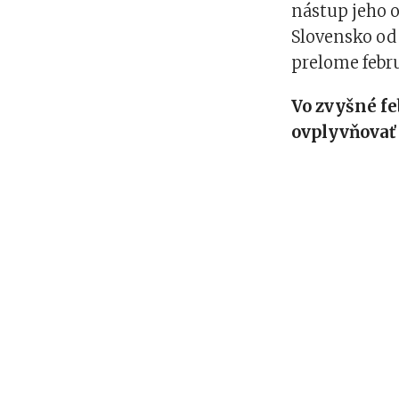
nástup jeho 
Slovensko od 
prelome febr
Vo zvyšné f
ovplyvňovať