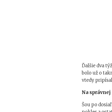
Ďalšie dva tý
bolo už o tak
vtedy pripísa
Na správnej 
Šou po dosiaľ
pokles a osta