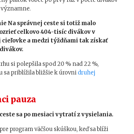
to významne.
ie Na správnej ceste si totiž malo
zrieť celkovo 404-tisíc divákov v
 cieľovke a medzi týždňami tak získať
 divákov.
trhu si polepšila spod 20 % nad 22 %,
 sa priblížila bližšie k úrovni
druhej
aci pauza
ceste sa po mesiaci vytratí z vysielania.
pre program väčšou skúškou, keď sa blíži