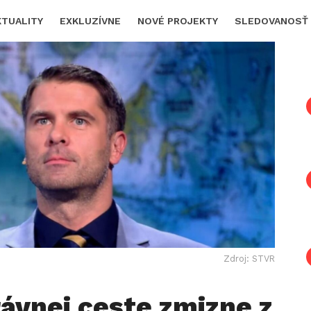
KTUALITY
EXKLUZÍVNE
NOVÉ PROJEKTY
SLEDOVANOSŤ
Zdroj: STVR
ávnej ceste zmizne z