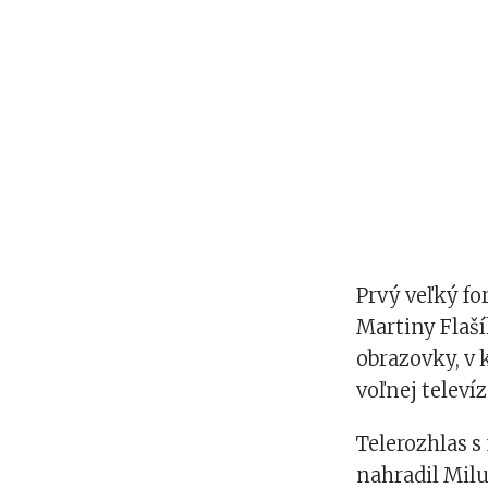
Prvý veľký fo
Martiny Flaší
obrazovky, v 
voľnej televí
Telerozhlas s
nahradil Milu