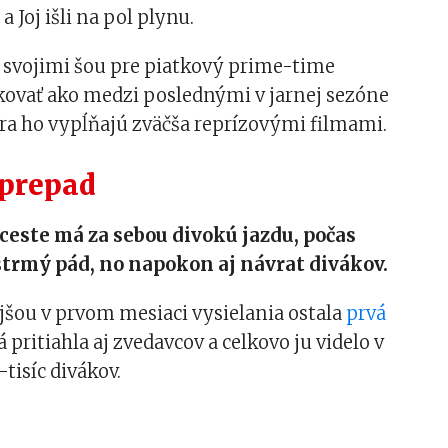
 Joj išli na pol plynu.
o svojimi šou pre piatkový prime-time
kovať ako medzi poslednými v jarnej sezóne
ára ho vypĺňajú zväčša reprízovými filmami.
 prepad
ceste má za sebou divokú jazdu, počas
 strmý pád, no napokon aj návrat divákov.
jšou v prvom mesiaci vysielania ostala
prvá
rá pritiahla aj zvedavcov a celkovo ju videlo v
tisíc divákov.