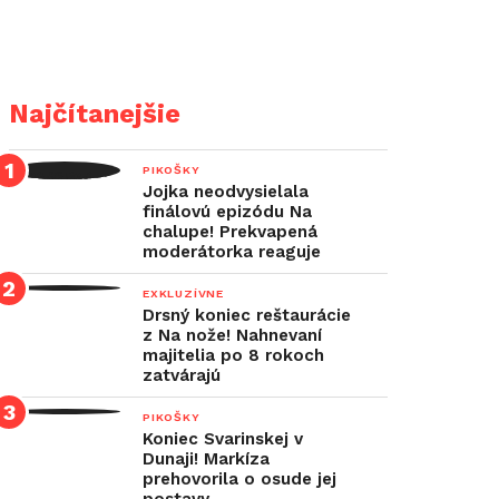
Najčítanejšie
PIKOŠKY
Jojka neodvysielala
finálovú epizódu Na
chalupe! Prekvapená
moderátorka reaguje
EXKLUZÍVNE
Drsný koniec reštaurácie
z Na nože! Nahnevaní
majitelia po 8 rokoch
zatvárajú
PIKOŠKY
Koniec Svarinskej v
Dunaji! Markíza
prehovorila o osude jej