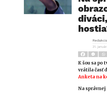
obrazo
diváci,
hostia
Redakci
31. januá
K šou sa po 
vrátila časť
Anketa na k
Na správnej 