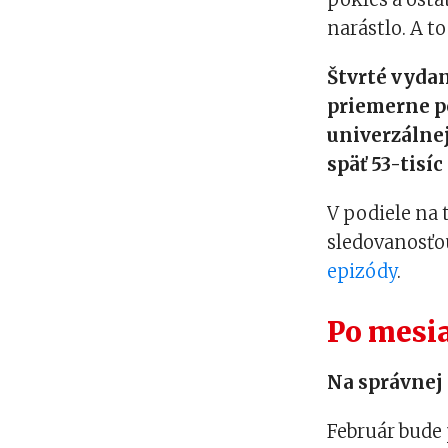
narástlo. A 
Štvrté vydan
priemerne po
univerzálnej
späť 53-tisíc
V podiele na 
sledovanosťou
epizódy
.
Po mesi
Na správnej 
Február bude 