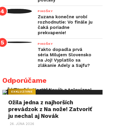
postavy
PIKOŠKY
Zuzana konečne urobí
rozhodnutie: Vo finále ju
čaká poriadne
prekvapenie!
PIKOŠKY
Takto dopadla prvá
séria Milujem Slovensko
na Joj! Vyplatilo sa
zlákanie Adely a Sajfu?
Odporúčame
EXKLUZÍVNE
Ožila jedna z najhorších
prevádzok z Na nože! Zatvoriť
ju nechal aj Novák
26. JÚNA 2026