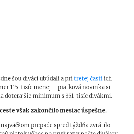
ždne šou diváci ubúdali a pri
tretej časti
ich
mer 115-tisíc menej – piatková novinka si
la doterajšie minimum s 351-tisíc divákmi.
ceste však zakončilo mesiac úspešne.
 najväčšom prepade spred týždňa zvrátilo
tný piatok vôbec po prvý raz v počte divákov