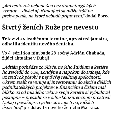
„
Ani tento rok nebude šou bez dramaturgických
zvratov – diváci aj účinkujúci sa môžu tešiť na
prekvapenia, na ktoré nebudú pripravení,“
dodal Borec.
Štvrtý ženích Ruže pre nevestu
Televízia v tradičnom termíne, uprostred januára,
odhalila identitu nového ženícha.
Vo 4. sérii šou ním bude 28-ročný
Adrián Chabada
,
žijúci aktuálne v Dubaji.
„Adrián pochádza zo Sliača, no jeho štúdium a kariéra
ho zaviedli do USA, Londýna a napokon do Dubaja, kde
už tretí rok pôsobí v najväčšej realitnej spoločnosti.
Okrem realít sa venuje aj investovaniu do akcií a ďalších
podnikateľských projektov. K financiám a číslam mal
blízko už od mladého veku a svoju kariéru si vybudoval
postupne – presadiť sa v silne konkurenčnom prostredí
Dubaja považuje za jeden zo svojich najväčších
úspechov,“
predstavila nového ženícha Markíza.