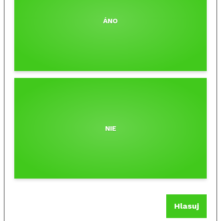
ÁNO
NIE
Hlasuj