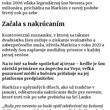
roku 2006 vďaka legendárnej šou Nevesta pre
milionára, prichádza na Markízu v novej podobe
štvrtý rok po sebe.
Začala s nakrúcaním
Kontroverznú zoznamku, v ktorej sa takmer
dvadsiatka žien usiluje o získanie svalnatého a
zabezpečeného muža, oživila Markíza v roku 2023 a
odvtedy ňou zaplavuje mediálny priestor v každej
jarnej sezóne.
Na to isté sa bude spoliehať aj teraz – keďže je šou
závislá primárne na úspechu na Voyo, veľká
pozornosť médií a bulváru priťahuje na jej
platformu predplatiteľov.
Markíza v uplynulých dňoch, ako už tradične v
januári, odštartovala nakrúcanie Ruže pre nevestu,
ktoré tretí rok po sebe prebieha na Srí Lanke.
„Ruža pre nevestu sa bude opäť odohrávať na krásnej