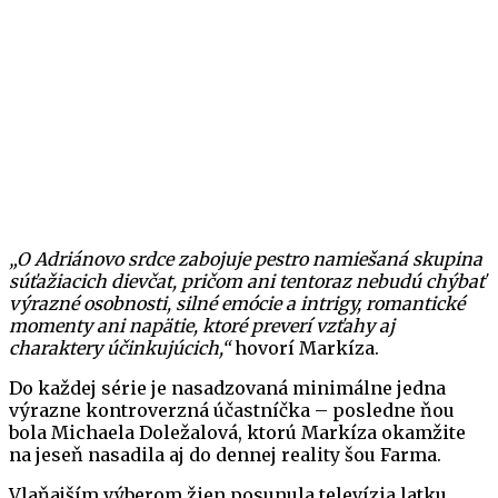
„O Adriánovo srdce zabojuje pestro namiešaná skupina
súťažiacich dievčat, pričom ani tentoraz nebudú chýbať
výrazné osobnosti, silné emócie a intrigy, romantické
momenty ani napätie, ktoré preverí vzťahy aj
charaktery účinkujúcich,“
hovorí Markíza.
Do každej série je nasadzovaná minimálne jedna
výrazne kontroverzná účastníčka – posledne ňou
bola Michaela Doležalová, ktorú Markíza okamžite
na jeseň nasadila aj do dennej reality šou Farma.
Vlaňajším výberom žien posunula televízia latku