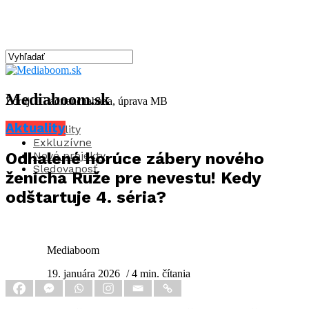
Mediaboom.sk
Zdroj: IG adrianchabada, úprava MB
Aktuality
Aktuality
Exkluzívne
Nové projekty
Odhalené horúce zábery nového
Sledovanosť
ženícha Ruže pre nevestu! Kedy
odštartuje 4. séria?
Mediaboom
19. januára 2026
/ 4 min. čítania