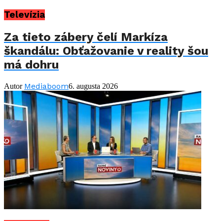
Televízia
Za tieto zábery čelí Markíza
škandálu: Obťažovanie v reality šou
má dohru
Mediaboom
Autor
6. augusta 2026