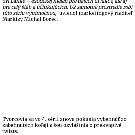
Srí Lanke – exotickej nielen pre našich divákov, ale aj
pre celý štáb a účinkujúcich. Už samotné prostredie robí
túto sériu výnimočnou,“
uviedol marketingový riaditeľ
Markízy Michal Borec.
Tvorcovia sa vo 4. sérii znovu pokúsia vybehnúť zo
zabehnutých koľají a šou ozvláštnia o prekvapivé
twisty.