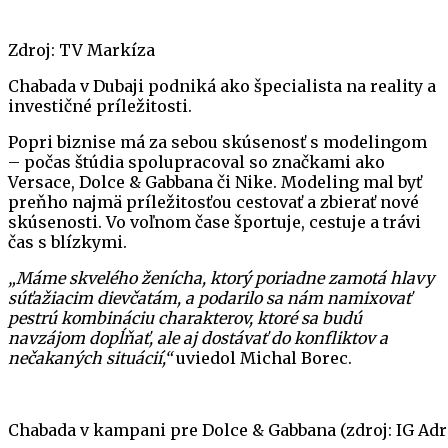
Zdroj: TV Markíza
Chabada v Dubaji podniká ako špecialista na reality a
investičné príležitosti.
Popri biznise má za sebou skúsenosť s modelingom
– počas štúdia spolupracoval so značkami ako
Versace, Dolce & Gabbana či Nike. Modeling mal byť
preňho najmä príležitosťou cestovať a zbierať nové
skúsenosti. Vo voľnom čase športuje, cestuje a trávi
čas s blízkymi.
„Máme skvelého ženícha, ktorý poriadne zamotá hlavy
súťažiacim dievčatám, a podarilo sa nám namixovať
pestrú kombináciu charakterov, ktoré sa budú
navzájom dopĺňať, ale aj dostávať do konfliktov a
nečakaných situácií,“
uviedol Michal Borec.
Chabada v kampani pre Dolce & Gabbana (zdroj: IG Ad