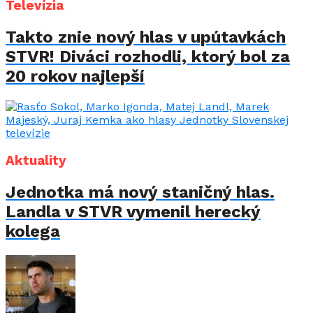
Televízia
Takto znie nový hlas v upútavkách
STVR! Diváci rozhodli, ktorý bol za
20 rokov najlepší
Aktuality
Jednotka má nový staničný hlas.
Landla v STVR vymenil herecký
kolega