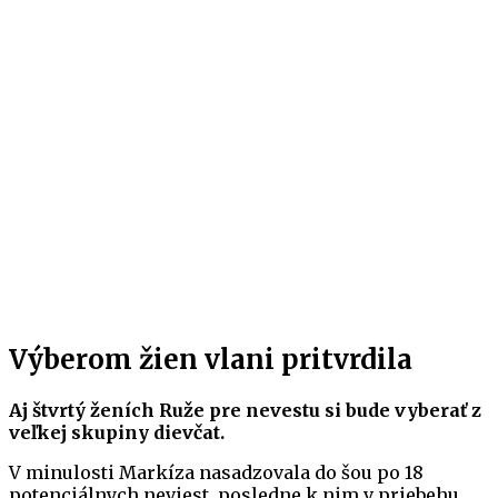
Výberom žien vlani pritvrdila
Aj štvrtý ženích Ruže pre nevestu si bude vyberať z
veľkej skupiny dievčat.
V minulosti Markíza nasadzovala do šou po 18
potenciálnych neviest, posledne k nim v priebehu