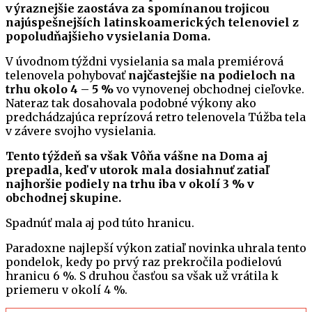
výraznejšie zaostáva za spomínanou trojicou
najúspešnejších latinskoamerických telenoviel z
popoludňajšieho vysielania Doma.
V úvodnom týždni vysielania sa mala premiérová
telenovela pohybovať
najčastejšie na podieloch na
trhu okolo 4 – 5 %
vo vynovenej obchodnej cieľovke.
Nateraz tak dosahovala podobné výkony ako
predchádzajúca reprízová retro telenovela Túžba tela
v závere svojho vysielania.
Tento týždeň sa však Vôňa vášne na Doma aj
prepadla, keď v utorok mala dosiahnuť zatiaľ
najhoršie podiely na trhu iba v okolí 3 % v
obchodnej skupine.
Spadnúť mala aj pod túto hranicu.
Paradoxne najlepší výkon zatiaľ novinka uhrala tento
pondelok, kedy po prvý raz prekročila podielovú
hranicu 6 %. S druhou časťou sa však už vrátila k
priemeru v okolí 4 %.