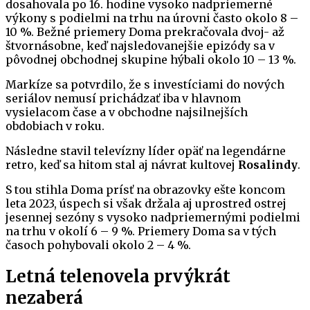
dosahovala po 16. hodine vysoko nadpriemerné
výkony s podielmi na trhu na úrovni často okolo 8 –
10 %. Bežné priemery Doma prekračovala dvoj- až
štvornásobne, keď najsledovanejšie epizódy sa v
pôvodnej obchodnej skupine hýbali okolo 10 – 13 %.
Markíze sa potvrdilo, že s investíciami do nových
seriálov nemusí prichádzať iba v hlavnom
vysielacom čase a v obchodne najsilnejších
obdobiach v roku.
Následne stavil televízny líder opäť na legendárne
retro, keď sa hitom stal aj návrat kultovej
Rosalindy
.
S tou stihla Doma prísť na obrazovky ešte koncom
leta 2023, úspech si však držala aj uprostred ostrej
jesennej sezóny s vysoko nadpriemernými podielmi
na trhu v okolí 6 – 9 %. Priemery Doma sa v tých
časoch pohybovali okolo 2 – 4 %.
Letná telenovela prvýkrát
nezaberá