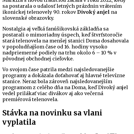
Markíza s novou tradíciou začala v roku 2022, kedy
sa postarala o udalosť letných prázdnin vrátením
ikonickej telenovely 90. rokov
Divoký anjel
na
slovenské obrazovky.
Nostalgia aj veľká fanúšikovská základňa sa
postarali o mimoriadny úspech, keď štvrťstoročie
stará telenovela na menšej stanici Doma dosahovala
v popoludňajšom čase od 16. hodiny vysoko
nadpriemerné podiely na trhu okolo 6 – 10 % v
pôvodnej obchodnej cieľovke.
Vo svojom čase patrila medzi najsledovanejšie
programy a dokázala doťahovať aj hlavné televízne
stanice. Neraz bola zároveň najsledovanejším
programom z celého dňa na Doma, keď Divoký anjel
vedel prilákať viac divákov aj ako večerná
premiérová telenovela.
Stávka na novinku sa vlani
vyplatila