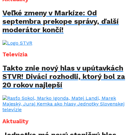
Veľké zmeny v Markíze: Od
septembra prekope správy, ďalší
moderátor končí!
Televízia
Takto znie nový hlas v upútavkách
STVR! Diváci rozhodli, ktorý bol za
20 rokov najlepší
Aktuality
Jednotka má nový staničný hlas.