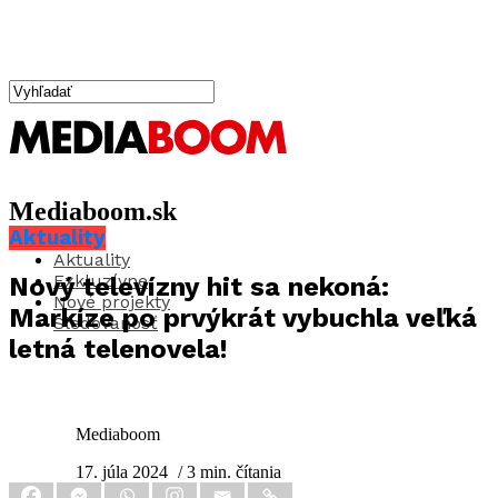
Mediaboom.sk
Aktuality
Aktuality
Exkluzívne
Nový televízny hit sa nekoná:
Nové projekty
Markíze po prvýkrát vybuchla veľká
Sledovanosť
letná telenovela!
Mediaboom
17. júla 2024
/ 3 min. čítania