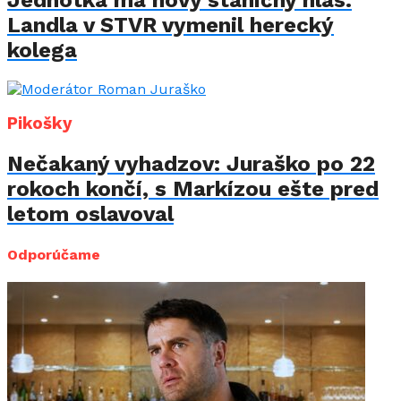
Landla v STVR vymenil herecký
kolega
Pikošky
Nečakaný vyhadzov: Juraško po 22
rokoch končí, s Markízou ešte pred
letom oslavoval
Odporúčame