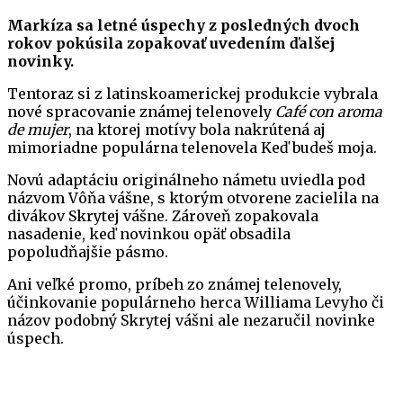
Markíza sa letné úspechy z posledných dvoch
rokov pokúsila zopakovať uvedením ďalšej
novinky.
Tentoraz si z latinskoamerickej produkcie vybrala
nové spracovanie známej telenovely
Café con aroma
de mujer
, na ktorej motívy bola nakrútená aj
mimoriadne populárna telenovela Keď budeš moja.
Novú adaptáciu originálneho námetu uviedla pod
názvom Vôňa vášne, s ktorým otvorene zacielila na
divákov Skrytej vášne. Zároveň zopakovala
nasadenie, keď novinkou opäť obsadila
popoludňajšie pásmo.
Ani veľké promo, príbeh zo známej telenovely,
účinkovanie populárneho herca Williama Levyho či
názov podobný Skrytej vášni ale nezaručil novinke
úspech.