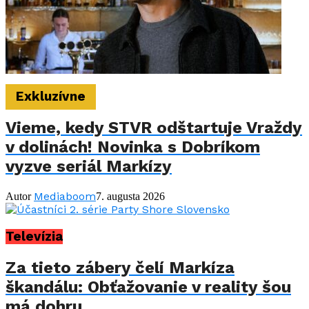
Exkluzívne
Vieme, kedy STVR odštartuje Vraždy
v dolinách! Novinka s Dobríkom
vyzve seriál Markízy
Mediaboom
Autor
7. augusta 2026
Televízia
Za tieto zábery čelí Markíza
škandálu: Obťažovanie v reality šou
má dohru