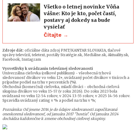
Všetko o letnej novinke Vôňa
vášne: Kto je kto, počet častí,
postavy aj dokedy sa bude
vysielať
Čítajte →
Zdroje dát:
oficiálne dáta zdroj PMT/KANTAR SLOVAKIA, tlačové
správy televízií, teletext, portály Stratégie.sk, Mediálne.sk, Aktuality.sk,
Facebook, Instagram
Vysvetlivky k uvádzaniu televíznej sledovanosti
Univerzálna cieľovka (celkové publikum) - všeobecná trhová
sledovanosť divákov vo veku 12+, uvádzaný počet divákov v tisícoch a
prípadne podiel na trhu v percentách (%).
Obchodná (komerčná) cieľovka, mladí diváci - obchodná cieľová
skupina divákov vo veku 15-57 (v roku 2026). Do roku 2023 bola
uvádzaná vo veku 12-54 rokov, v 2024 13-55 rokov, v 2025 14-56 rokov.
Spravidla uvádzaný rating v % a podiel na trhu v %;
Poznámka: Od jesene 2014 je do údajov sledovanosti započítavaná
oneskorená sledovanosť, od januára 2017 "hostia". Od januára 2024
dochádza každoročne k zmene obchodnej cieľovej skupiny.