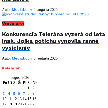
Mediaboom
Autor
6. augusta 2026
Viete prví
Konkurencia Telerána vyzerá od leta
inak. Jojka potichu vynovila ranné
vysielanie
Mediaboom
Autor
5. augusta 2026
Kalendár
august 2026
Po
Ut
St
Št
Pi
So
Ne
1
2
3
4
5
6
7
8
9
10
11
12
13
14
15
16
17
18
19
20
21
22
23