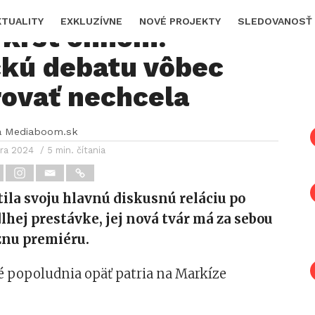
vár Na telo má za
KTUALITY
EXKLUZÍVNE
NOVÉ PROJEKTY
SLEDOVANOSŤ
 krst ohňom!
ckú debatu vôbec
ovať nechcela
a Mediaboom.sk
bra 2024
/ 5 min. čítania
ila svoju hlavnú diskusnú reláciu po
lhej prestávke, jej nová tvár má za sebou
znu premiéru.
é popoludnia opäť patria na Markíze