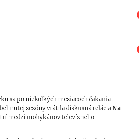
ovku sa po niekoľkých mesiacoch čakania
behnutej sezóny vrátila diskusná relácia
Na
patrí medzi mohykánov televízneho