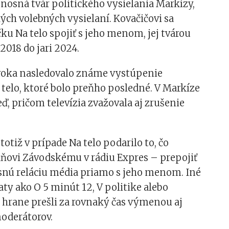
 nosná tvár politického vysielania Markízy,
ých volebných vysielaní. Kovačičovi sa
ku Na telo spojiť s jeho menom, jej tvárou
2018 do jari 2024.
 roka nasledovalo známe vystúpenie
 telo, ktoré bolo preňho posledné. V Markíze
ď, pričom televízia zvažovala aj zrušenie
totiž v prípade Na telo podarilo to, čo
aňovi Závodskému v rádiu Expres – prepojiť
snú reláciu média priamo s jeho menom. Iné
aty ako O 5 minút 12, V politike alebo
 hrane prešli za rovnaký čas výmenou aj
oderátorov.