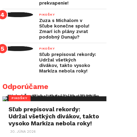
prekvapenie!
PIKOŠKY
Zuza s Michalom v
Sľube konečne spolu!
Zmarí ich plány zvrat
podobný Dunaju?
PIKOŠKY
Sľub prepisoval rekordy:
Udržal všetkých
divákov, takto vysoko
Markíza nebola roky!
Odporúčame
PIKOŠKY
Sľub prepisoval rekordy:
Udržal všetkých divákov, takto
vysoko Markíza nebola roky!
30. JÚNA 2026