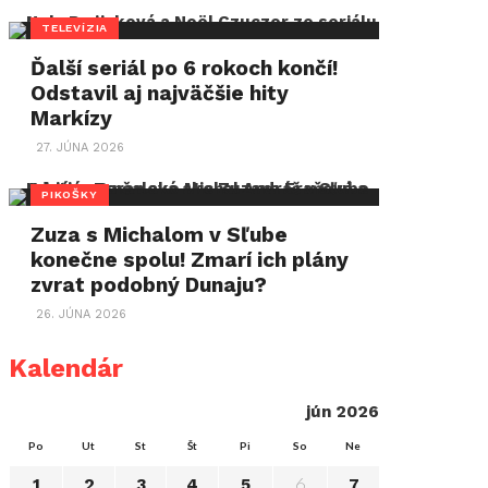
TELEVÍZIA
Ďalší seriál po 6 rokoch končí!
Odstavil aj najväčšie hity
Markízy
27. JÚNA 2026
PIKOŠKY
Zuza s Michalom v Sľube
konečne spolu! Zmarí ich plány
zvrat podobný Dunaju?
26. JÚNA 2026
Kalendár
jún 2026
Po
Ut
St
Št
Pi
So
Ne
6
1
2
3
4
5
7