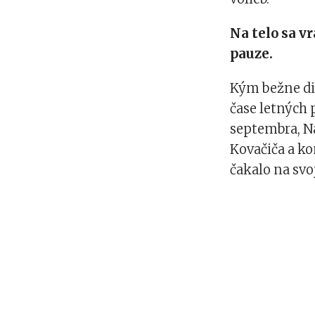
Na telo sa v
pauze.
Kým bežne di
čase letných 
septembra, N
Kovačiča a k
čakalo na svo