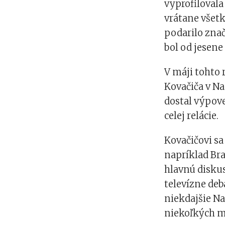
vyprofilovala
vrátane všetk
podarilo znač
bol od jesene 
V máji tohto
Kovačiča v Na
dostal výpove
celej relácie.
Kovačičovi sa 
napríklad Br
hlavnú disku
televízne deb
niekdajšie Na
niekoľkých m