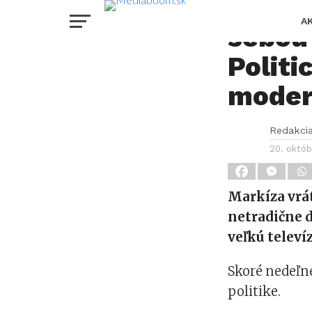
Nová t
A
sebou
Politi
moder
Redakci
20. októ
Markíza vrát
netradične d
veľkú televí
Skoré nedeľn
politike.