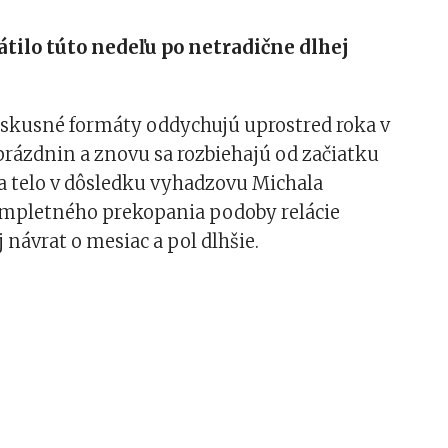
rátilo túto nedeľu po netradične dlhej
skusné formáty oddychujú uprostred roka v
prázdnin a znovu sa rozbiehajú od začiatku
a telo v dôsledku vyhadzovu Michala
ompletného prekopania podoby relácie
j návrat o mesiac a pol dlhšie.