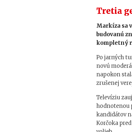
Tretia g
Markíza sa 
budovanú zna
kompletný r
Po jarných tu
novú moderáto
napokon stal
zrušenej ver
Televíziu zau
hodnotenou p
kandidátov na
Korčoka pred
volieb.