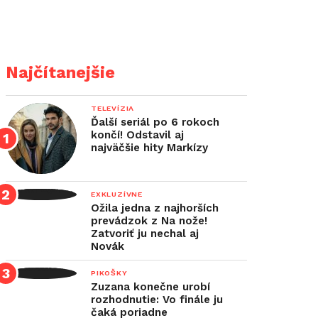
Najčítanejšie
TELEVÍZIA
Ďalší seriál po 6 rokoch
končí! Odstavil aj
najväčšie hity Markízy
EXKLUZÍVNE
Ožila jedna z najhorších
prevádzok z Na nože!
Zatvoriť ju nechal aj
Novák
PIKOŠKY
Zuzana konečne urobí
rozhodnutie: Vo finále ju
čaká poriadne