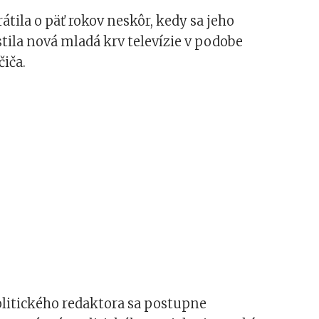
rátila o päť rokov neskôr, kedy sa jeho
tila nová mladá krv televízie v podobe
iča.
litického redaktora sa postupne