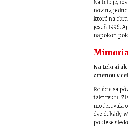
Na telo je, r
noviny, jedno
ktoré na obra
jeseň 1996. Aj
napokon pokra
Mimoria
Na telo si a
zmenou v cel
Relácia sa p
taktovkou Zla
moderovala o
dve dekády, 
poklese sledo