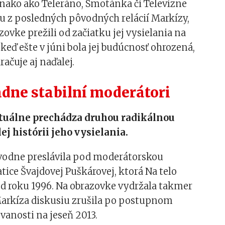
ovnako ako Teleráno, Smotánka či Televízne
u z posledných pôvodných relácií Markízy,
zovke prežili od začiatku jej vysielania na
 keď ešte v júni bola jej budúcnosť ohrozená,
čuje aj naďalej.
dne stabilní moderátori
ktuálne prechádza druhou radikálnou
ej histórii jeho vysielania.
ôvodne preslávila pod moderátorskou
tice Švajdovej Puškárovej, ktorá Na telo
d roku 1996. Na obrazovke vydržala takmer
Markíza diskusiu zrušila po postupnom
vanosti na jeseň 2013.