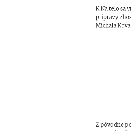
K Na telo sa v
prípravy zhos
Michala Kovač
Z pôvodne po