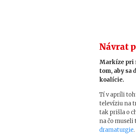
Návrat p
Markíze pri 
tom, aby sa d
koalície.
Tí v apríli t
televíziu na t
tak prišla o 
na čo museli 
dramaturgie
.