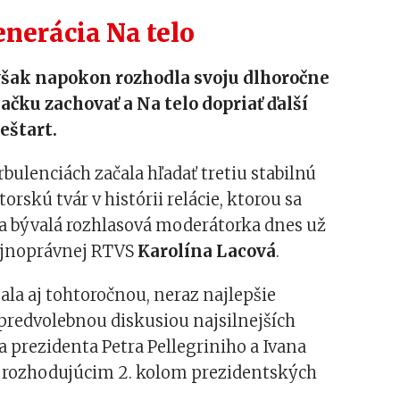
enerácia Na telo
však napokon rozhodla svoju dlhoročne
čku zachovať a Na telo dopriať ďalší
eštart.
rbulenciách začala hľadať tretiu stabilnú
rskú tvár v histórii relácie, ktorou sa
a bývalá rozhlasová moderátorka dnes už
ejnoprávnej RTVS
Karolína Lacová
.
jala aj tohtoročnou, neraz najlepšie
redvolebnou diskusiou najsilnejších
 prezidenta Petra Pellegriniho a Ivana
 rozhodujúcim 2. kolom prezidentských