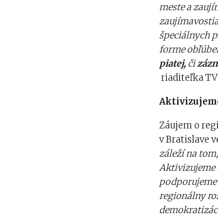
meste a zaují
zaujímavostia
špeciálnych p
forme obľúben
piatej,
či
zázn
riaditeľka TV
Aktivizujem
Záujem o regi
v Bratislave 
záleží na tom,
Aktivizujeme 
podporujeme 
regionálny ro
demokratizáci