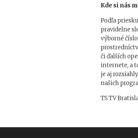
Kde si nás m
Podľa priesk
pravidelne sl
výborné číslo
prostredníctv
či ďalších ope
internete, a 
je aj rozsiah
našich progr
TS TV Bratisl