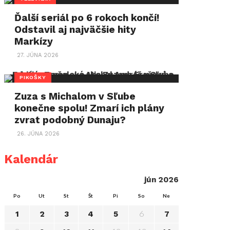
Ďalší seriál po 6 rokoch končí!
Odstavil aj najväčšie hity
Markízy
27. JÚNA 2026
PIKOŠKY
Zuza s Michalom v Sľube
konečne spolu! Zmarí ich plány
zvrat podobný Dunaju?
26. JÚNA 2026
Kalendár
jún 2026
Po
Ut
St
Št
Pi
So
Ne
6
1
2
3
4
5
7