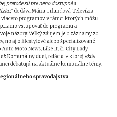
be, pretože sú pre neho dostupné a
ízke,“
dodáva Mária Urlandová. Televízia
á viacero programov, v rámci ktorých môžu
 priamo vstupovať do programu a
voje názory. Veľký záujem je o záznamy zo
v, no aj o lifestylové alebo špecializované
Auto Moto News, Like It, či City Lady.
iež Komunálny duel, relácia, v ktorej vždy
lanci debatujú na aktuálne komunálne témy.
 regionálneho spravodajstva