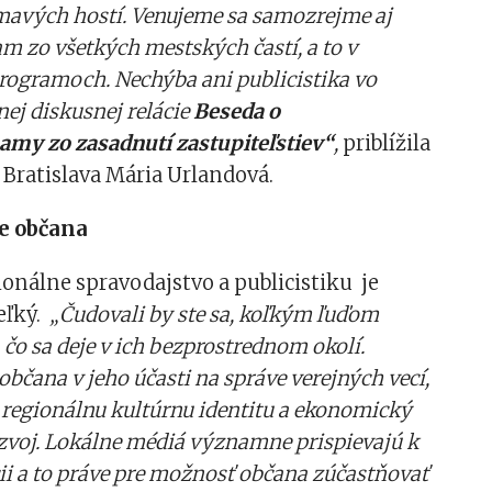
mavých hostí. Venujeme sa samozrejme aj
m zo všetkých mestských častí, a to v
rogramoch. Nechýba ani publicistika vo
ej diskusnej relácie
Beseda o
amy zo zasadnutí zastupiteľstiev“
,
priblížila
 Bratislava Mária Urlandová.
e občana
onálne spravodajstvo a publicistiku je
veľký.
„Čudovali by ste sa, koľkým ľuďom
 čo sa deje v ich bezprostrednom okolí.
občana v jeho účasti na správe verejných vecí,
regionálnu kultúrnu identitu a ekonomický
zvoj. Lokálne médiá významne prispievajú k
i a to práve pre možnosť občana zúčastňovať