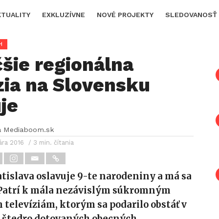
KTUALITY
EXKLUZÍVNE
NOVÉ PROJEKTY
SLEDOVANOSŤ
H
šie regionálna
zia na Slovensku
je
a Mediaboom.sk
ára 2016
/ 3 min. čítania
atislava oslavuje 9-te narodeniny a má sa
! Patrí k mála nezávislým súkromným
televíziám, ktorým sa podarilo obstáť v
 štedro dotovaných obecných