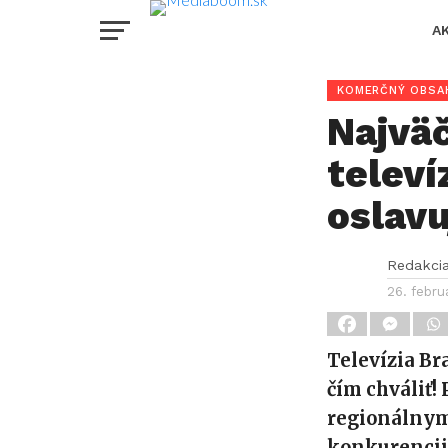
A
KOMERČNÝ OBSA
Najväč
televí
oslavu
Redakci
26. febru
Televízia Br
čím chváliť
regionálnym 
konkurencii