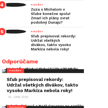
PIKOŠKY
Zuza s Michalom v
Sľube konečne spolu!
Zmarí ich plány zvrat
podobný Dunaju?
PIKOŠKY
Sľub prepisoval rekordy:
Udržal všetkých
divákov, takto vysoko
Markíza nebola roky!
Odporúčame
PIKOŠKY
Sľub prepisoval rekordy:
Udržal všetkých divákov, takto
vysoko Markíza nebola roky!
30. JÚNA 2026
TELEVÍZIA