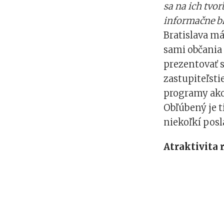
sa na ich tvor
informačne bl
Bratislava m
sami občania
prezentovať s
zastupiteľstie
programy ako 
Obľúbený je t
niekoľkí pos
Atraktivita