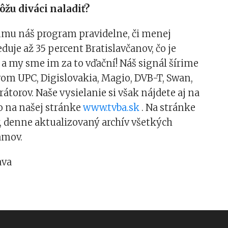
ôžu diváci naladiť?
umu náš program pravidelne, či menej
eduje až 35 percent Bratislavčanov, čo je
 a my sme im za to vďační! Náš signál šírime
om UPC, Digislovakia, Magio, DVB-T, Swan,
rátorov. Naše vysielanie si však nájdete aj na
to na našej stránke
www.tvba.sk
. Na stránke
ly, denne aktualizovaný archív všetkých
amov.
ava