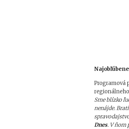
Najobľúbene
Programová p
regionálneho
Sme blízko ľu
nenájde. Bra
spravodajstvo
Dnes
. V ňom 