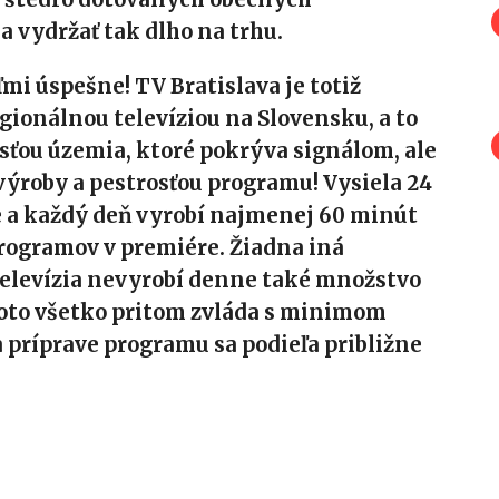
a vydržať tak dlho na trhu.
mi úspešne! TV Bratislava je totiž
gionálnou televíziou na Slovensku, a to
sťou územia, ktoré pokrýva signálom, ale
ýroby a pestrosťou programu! Vysiela 24
 a každý deň vyrobí najmenej 60 minút
rogramov v premiére. Žiadna iná
televízia nevyrobí denne také množstvo
oto všetko pritom zvláda s minimom
 príprave programu sa podieľa približne