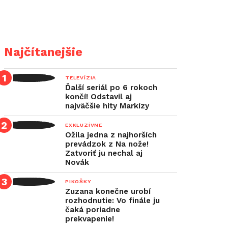
Najčítanejšie
TELEVÍZIA
Ďalší seriál po 6 rokoch
končí! Odstavil aj
najväčšie hity Markízy
EXKLUZÍVNE
Ožila jedna z najhorších
prevádzok z Na nože!
Zatvoriť ju nechal aj
Novák
PIKOŠKY
Zuzana konečne urobí
rozhodnutie: Vo finále ju
čaká poriadne
prekvapenie!