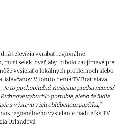
dná televízia vyrábať regionálne
o
,
musí selektovať, aby to bolo zaujímavé pre
môže vysielať o lokálnych problémoch alebo
atislavčanov. V tomto nemá TV Bratislava
.
„Je to pochopiteľné. Košičana predsa nemusí
v Ružinove vybuchlo potrubie, alebo že ľudia
asia s výstavu v ich obľúbenom parčíku,“
ínos regionálneho vysielanie riaditeľka TV
ria Urlandová.