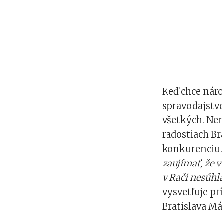
Keď chce náro
spravodajstv
všetkých. Ne
radostiach Br
konkurenciu
zaujímať, že 
v Rači nesúhl
vysvetľuje pr
Bratislava Má