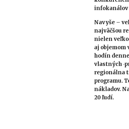
infokanálov 
Navyše – veľ
najväčšou re
nielen veľko
aj objemom v
hodín denne
vlastných
p
regionálna 
programu. T
nákladov. Na
20 ľudí.