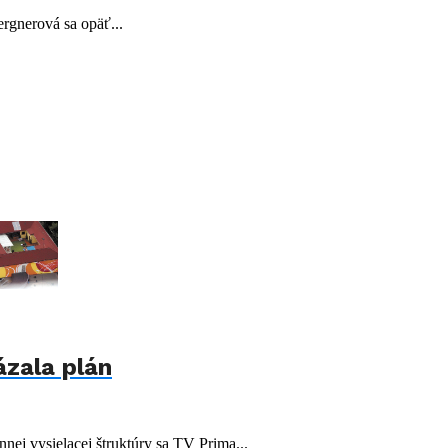
rgnerová sa opäť...
ázala plán
ej vysielacej štruktúry sa TV Prima...