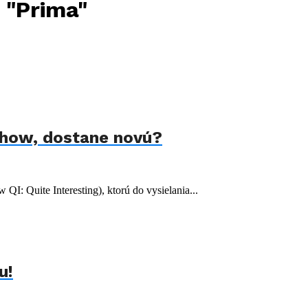
i "Prima"
 show, dostane novú?
 QI: Quite Interesting), ktorú do vysielania...
u!