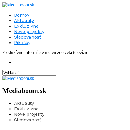
Domov
Aktuality
Exkluzívne
Nové projekty
Sledovanosť
Pikošky
Exkluzívne informácie nielen zo sveta televízie
Mediaboom.sk
Aktuality
Exkluzívne
Nové projekty
Sledovanosť