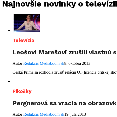
Najnovšie novinky o televízi
Televízia
Leošovi Marešovi zrušili vlastnú
Autor
Redakcia Mediaboom.sk
8. októbra 2013
Česká Prima sa rozhodla zrušiť reláciu QI (licencia britskej show
Pikošky
Pergnerová sa vracia na obrazovk
Autor
Redakcia Mediaboom.sk
19. júla 2013