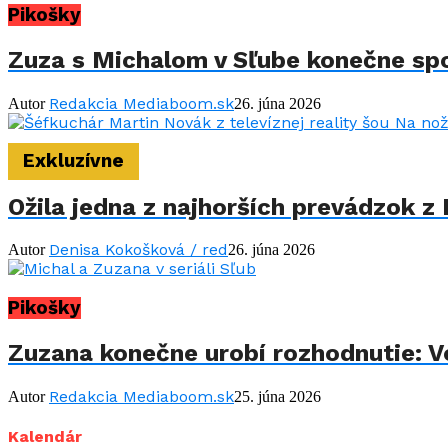
Pikošky
Zuza s Michalom v Sľube konečne spo
Redakcia Mediaboom.sk
Autor
26. júna 2026
Exkluzívne
Ožila jedna z najhorších prevádzok z 
Denisa Kokošková / red
Autor
26. júna 2026
Pikošky
Zuzana konečne urobí rozhodnutie: Vo
Redakcia Mediaboom.sk
Autor
25. júna 2026
Kalendár