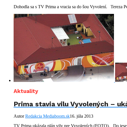
Dohodla sa s TV Prima a vracia sa do šou Vyvolení. Tereza Pe
Aktuality
Prima stavia vilu Vyvolených – uk
Autor
Redakcia Mediaboom.sk
16. júla 2013
TV Prima ukázala plán vily pre Vyvolených (FOTO). Do jesenn