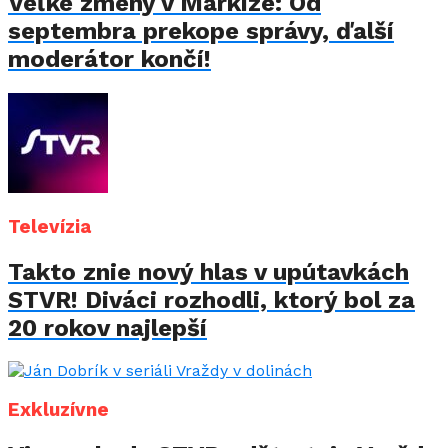
Veľké zmeny v Markíze: Od
septembra prekope správy, ďalší
moderátor končí!
Televízia
Takto znie nový hlas v upútavkách
STVR! Diváci rozhodli, ktorý bol za
20 rokov najlepší
Exkluzívne