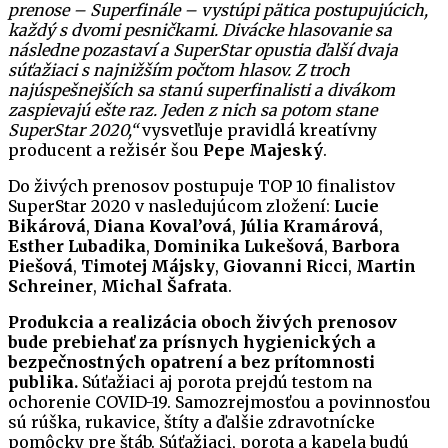
prenose – Superfinále – vystúpi pätica postupujúcich,
každý s dvomi pesničkami. Divácke hlasovanie sa
následne pozastaví a SuperStar opustia ďalší dvaja
súťažiaci s najnižším počtom hlasov. Z troch
najúspešnejších sa stanú superfinalisti a divákom
zaspievajú ešte raz. Jeden z nich sa potom stane
SuperStar 2020,“
vysvetľuje pravidlá kreatívny
producent a režisér šou
Pepe Majeský
.
Do živých prenosov postupuje TOP 10 finalistov
SuperStar 2020 v nasledujúcom zložení:
Lucie
Bikárová
,
Diana Koval’ová
,
Júlia Kramárová
,
Esther Lubadika
,
Dominika Lukešová
,
Barbora
Piešová
,
Timotej Májsky
,
Giovanni Ricci
,
Martin
Schreiner
,
Michal Šafrata
.
Produkcia a realizácia oboch živých prenosov
bude prebiehať za prísnych hygienických a
bezpečnostných opatrení a bez prítomnosti
publika.
Súťažiaci aj porota prejdú testom na
ochorenie COVID-19. Samozrejmosťou a povinnosťou
sú rúška, rukavice, štíty a ďalšie zdravotnícke
pomôcky pre štáb. Súťažiaci, porota a kapela budú