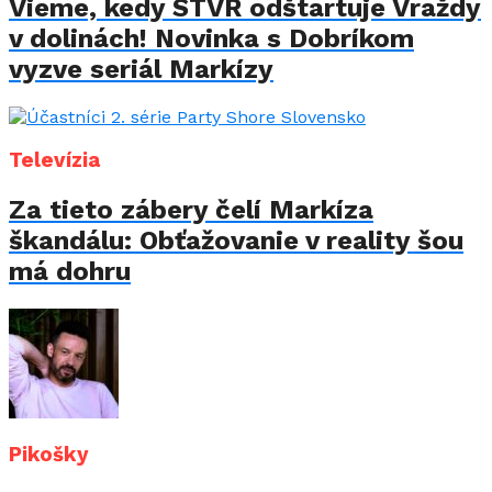
Vieme, kedy STVR odštartuje Vraždy
v dolinách! Novinka s Dobríkom
vyzve seriál Markízy
Televízia
Za tieto zábery čelí Markíza
škandálu: Obťažovanie v reality šou
má dohru
Pikošky