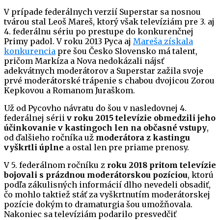
V prípade federálnych verzií Superstar sa nosnou
tvárou stal Leoš Mareš, ktorý však televíziám pre 3. aj
4. federálnu sériu po prestupe do konkurenčnej
Primy padol. V roku 2013 Pyca aj
Mareša získala
konkurencia
pre šou Česko Slovensko má talent,
pričom Markíza a Nova nedokázali nájsť
adekvátnych moderátorov a Superstar zažila svoje
prvé moderátorské trápenie s chabou dvojicou Zorou
Kepkovou a Romanom Juraškom.
Už od Pycovho návratu do šou v nasledovnej 4.
federálnej sérii
v roku 2015 televízie obmedzili jeho
účinkovanie v kastingoch len na občasné vstupy
,
od ďalšieho ročníka už
moderátora z kastingu
vyškrtli úplne
a ostal len pre priame prenosy.
V 5. federálnom ročníku z
roku 2018 pritom televízie
bojovali s prázdnou moderátorskou pozíciou
, ktorú
podľa zákulisných informácií dlho nevedeli obsadiť,
čo mohlo taktiež stáť za vyškrtnutím moderátorskej
pozície dokým to dramaturgia šou umožňovala.
Nakoniec sa televíziám podarilo presvedčiť