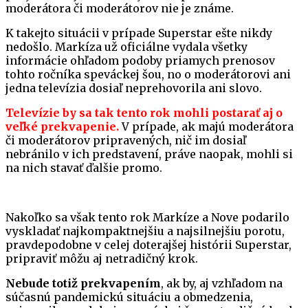
moderátora či moderátorov nie je známe.
K takejto situácii v prípade Superstar ešte nikdy
nedošlo. Markíza už oficiálne vydala všetky
informácie ohľadom podoby priamych prenosov
tohto ročníka speváckej šou, no o moderátorovi ani
jedna televízia dosiaľ neprehovorila ani slovo.
Televízie by sa tak tento rok mohli postarať aj o
veľké prekvapenie.
V prípade, ak majú moderátora
či moderátorov pripravených, nič im dosiaľ
nebránilo v ich predstavení, práve naopak, mohli si
na nich stavať ďalšie promo.
Nakoľko sa však tento rok Markíze a Nove podarilo
vyskladať najkompaktnejšiu a najsilnejšiu porotu,
pravdepodobne v celej doterajšej histórii Superstar,
pripraviť môžu aj netradičný krok.
Nebude totiž prekvapením
, ak by, aj vzhľadom na
súčasnú pandemickú situáciu a obmedzenia,