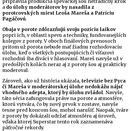
pripravila produkcia speváckej šou netradičný krok
a
do úlohy moderátorov by nasadila z
porotcovských miest Leoša Mareša a Patríciu
Pagáčovú
.
Obaja v porote zdôrazňujú svoju pozíciu laikov
popri ich, v oblasti spevu a techniky, fundovanejších
kolegov z poroty. V oboch finálových prenosoch
pritom už porota nebude mať žiadnu rozhodovaciu
úlohu, keď o všetkých postupujúcich či víťazovi
rozhodnú iba diváci v hlasovaní. Mareš navyše už v
predošlých kolách neraz aj z poroty šou aj prakticky
moderoval.
Zároveň, ako už história ukázala,
televízie bez Pyca
či Mareša v moderátorskej úlohe nedokážu nájsť
vhodného adepta, ktorý by úlohu zvládol
. Navyše,
táto séria zafungovala práve na porote a atmosfére,
ktorú vytvára, čo by nový prvok v zostave, navyše
tesne pred koncom šou, mohol narušiť. Naopak, tváre
z poroty by dokázali udržať atmosféru aj úroveň,
vďaka ktorej Superstar tento rok zaznamenáva
päťročné rekordy.