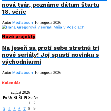
nová tvár, poznáme dátum štartu
18. série
Mediaboom
Autor
10. augusta 2026
Nové projekty
Na jeseň sa proti sebe stretnú tri
nové seriály! Joj spustí novinku s
východniarmi
Mediaboom
Autor
10. augusta 2026
Kalendár
august 2026
Po
Ut
St
Št
Pi
So
Ne
1
2
3
4
5
6
7
8
9