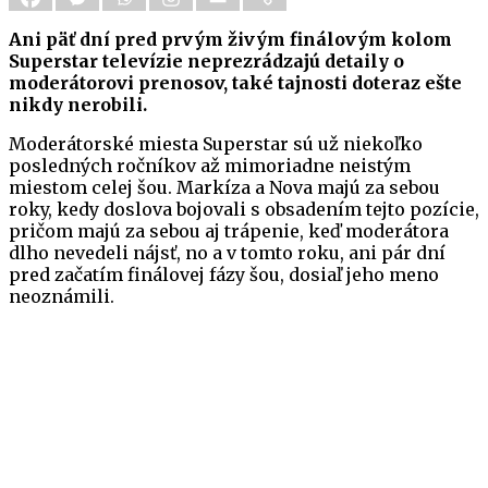
Ani päť dní pred prvým živým finálovým kolom
Superstar televízie neprezrádzajú detaily o
moderátorovi prenosov, také tajnosti doteraz ešte
nikdy nerobili.
Moderátorské miesta Superstar sú už niekoľko
posledných ročníkov až mimoriadne neistým
miestom celej šou. Markíza a Nova majú za sebou
roky, kedy doslova bojovali s obsadením tejto pozície,
pričom majú za sebou aj trápenie, keď moderátora
dlho nevedeli nájsť, no a v tomto roku, ani pár dní
pred začatím finálovej fázy šou, dosiaľ jeho meno
neoznámili.