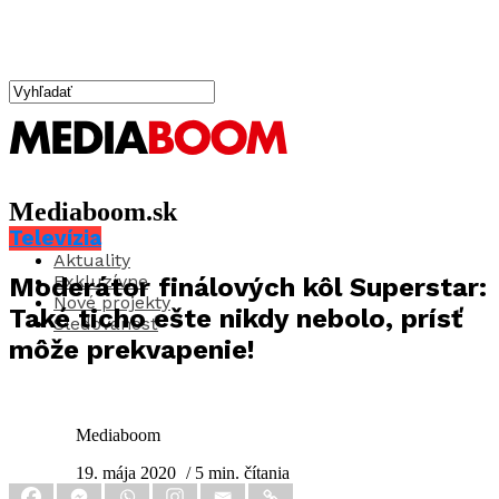
Mediaboom.sk
Televízia
Aktuality
Exkluzívne
Moderátor finálových kôl Superstar:
Nové projekty
Také ticho ešte nikdy nebolo, prísť
Sledovanosť
môže prekvapenie!
Mediaboom
19. mája 2020
/ 5 min. čítania