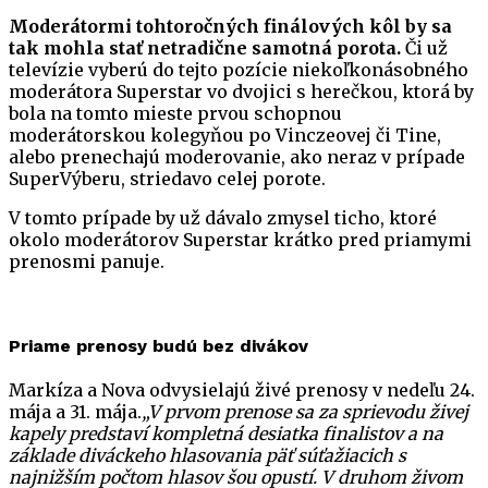
Moderátormi tohtoročných finálových kôl by sa
tak mohla stať netradične samotná porota.
Či už
televízie vyberú do tejto pozície niekoľkonásobného
moderátora Superstar vo dvojici s herečkou, ktorá by
bola na tomto mieste prvou schopnou
moderátorskou kolegyňou po Vinczeovej či Tine,
alebo prenechajú moderovanie, ako neraz v prípade
SuperVýberu, striedavo celej porote.
V tomto prípade by už dávalo zmysel ticho, ktoré
okolo moderátorov Superstar krátko pred priamymi
prenosmi panuje.
Priame prenosy budú bez divákov
Markíza a Nova odvysielajú živé prenosy v nedeľu 24.
mája a 31. mája.
„V prvom prenose sa za sprievodu živej
kapely predstaví kompletná desiatka finalistov a na
základe diváckeho hlasovania päť súťažiacich s
najnižším počtom hlasov šou opustí. V druhom živom