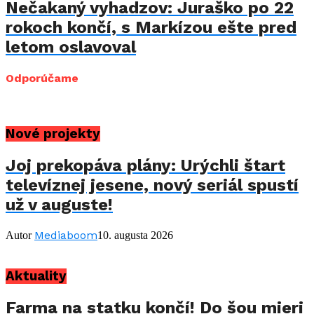
Nečakaný vyhadzov: Juraško po 22
rokoch končí, s Markízou ešte pred
letom oslavoval
Odporúčame
Nové projekty
Joj prekopáva plány: Urýchli štart
televíznej jesene, nový seriál spustí
už v auguste!
Mediaboom
Autor
10. augusta 2026
Aktuality
Farma na statku končí! Do šou mieri