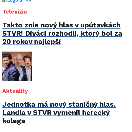
Televízia
Takto znie nový hlas v upútavkách
STVR! Diváci rozhodli, ktorý bol za
20 rokov najlepší
Aktuality
Jednotka má nový staničný hlas.
Landla v STVR vymenil herecký
kolega