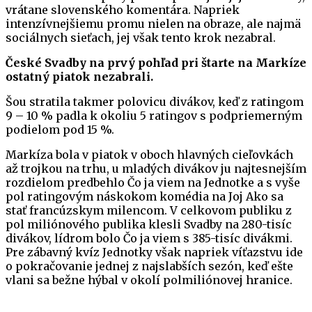
vrátane slovenského komentára. Napriek
intenzívnejšiemu promu nielen na obraze, ale najmä
sociálnych sieťach, jej však tento krok nezabral.
České Svadby na prvý pohľad pri štarte na Markíze
ostatný piatok nezabrali.
Šou stratila takmer polovicu divákov, keď z ratingom
9 – 10 % padla k okoliu 5 ratingov s podpriemerným
podielom pod 15 %.
Markíza bola v piatok v oboch hlavných cieľovkách
až trojkou na trhu, u mladých divákov ju najtesnejším
rozdielom predbehlo Čo ja viem na Jednotke a s vyše
pol ratingovým náskokom komédia na Joj Ako sa
stať francúzskym milencom. V celkovom publiku z
pol miliónového publika klesli Svadby na 280-tisíc
divákov, lídrom bolo Čo ja viem s 385-tisíc divákmi.
Pre zábavný kvíz Jednotky však napriek víťazstvu ide
o pokračovanie jednej z najslabších sezón, keď ešte
vlani sa bežne hýbal v okolí polmiliónovej hranice.