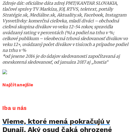
Zdroje dát: oficiálne dáta zdroj PMT/KANTAR SLOVAKIA,
tlačové správy TV Markíza, JOJ, RTVS, teletext, portály
Stratégie.sk, Mediálne.sk, Aktuality.sk, Facebook, Instagram
Vysvetlivky: komerčná cieľovka, mladí diváci – obchodná
cieľová skupina divákov vo veku 12-54 rokov, spravidla
uvádzaný rating v percentách (%) a podiel na trhu v %;
celkové publikum – všeobecná trhová sledovanosť divákov vo
veku 12+, uvádzaný počet divákov v tisícoch a prípadne podiel
na trhu v %
*od jesene 2014 je do údajov sledovanosti započítavaná aj
oneskorená sledovanosť, od januára 2017 aj „hostia“
Najčítanejšie
Iba u nás
Vieme, ktoré mená pokračujú v
Dunaji. Aký osud čaká ohrozené