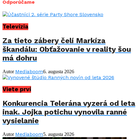
Odporúčame
Televízia
Za tieto zábery čelí Markíza
škandálu: Obťažovanie v reality šou
má dohru
Mediaboom
Autor
6. augusta 2026
Viete prví
Konkurencia Telerána vyzerá od leta
inak. Jojka potichu vynovila ranné
vysielanie
Mediaboom
Autor
5. augusta 2026