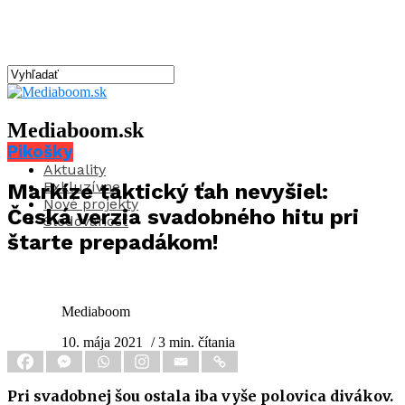
Mediaboom.sk
Pikošky
Aktuality
Exkluzívne
Markíze taktický ťah nevyšiel:
Nové projekty
Česká verzia svadobného hitu pri
Sledovanosť
štarte prepadákom!
Mediaboom
10. mája 2021
/ 3 min. čítania
Pri svadobnej šou ostala iba vyše polovica divákov.