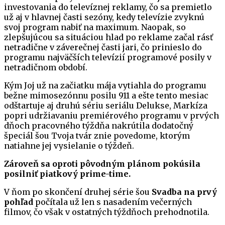
investovania do televíznej reklamy, čo sa premietlo
už aj v hlavnej časti sezóny, kedy televízie zvyknú
svoj program nabiť na maximum. Naopak, so
zlepšujúcou sa situáciou hlad po reklame začal rásť
netradične v záverečnej časti jari, čo prinieslo do
programu najväčších televízií programové posily v
netradičnom období.
Kým Joj už na začiatku mája vytiahla do programu
bežne mimosezónnu posilu 911 a ešte tento mesiac
odštartuje aj druhú sériu seriálu Delukse, Markíza
popri udržiavaniu premiérového programu v prvých
dňoch pracovného týždňa nakrútila dodatočný
špeciál šou Tvoja tvár znie povedome, ktorým
natiahne jej vysielanie o týždeň.
Zároveň sa oproti pôvodným plánom pokúsila
posilniť piatkový prime-time.
V ňom po skončení druhej série šou
Svadba na prvý
pohľad
počítala už len s nasadením večerných
filmov, čo však v ostatných týždňoch prehodnotila.