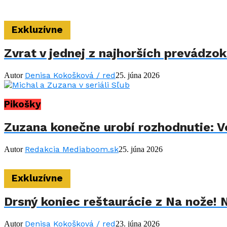
Exkluzívne
Zvrat v jednej z najhorších prevádzo
Denisa Kokošková / red
Autor
25. júna 2026
Pikošky
Zuzana konečne urobí rozhodnutie: Vo
Redakcia Mediaboom.sk
Autor
25. júna 2026
Exkluzívne
Drsný koniec reštaurácie z Na nože! 
Denisa Kokošková / red
Autor
23. júna 2026