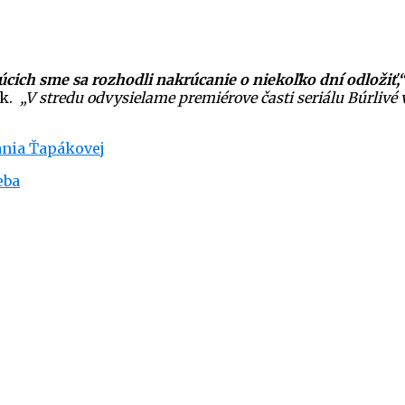
ich sme sa rozhodli nakrúcanie o niekoľko dní odložiť,“
ek.
„V stredu odvysielame premiérove časti seriálu Búrlivé 
ania Ťapákovej
eba