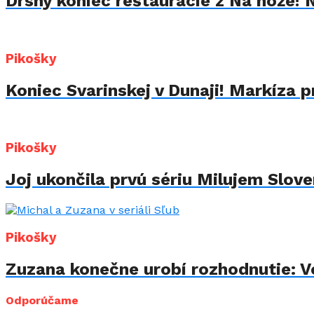
Drsný koniec reštaurácie z Na nože! 
Pikošky
Koniec Svarinskej v Dunaji! Markíza p
Pikošky
Joj ukončila prvú sériu Milujem Sloven
Pikošky
Zuzana konečne urobí rozhodnutie: Vo
Odporúčame