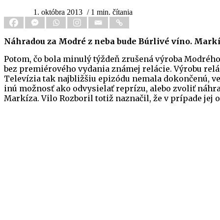
1. októbra 2013
/ 1 min. čítania
Náhradou za Modré z neba bude Búrlivé víno. Markí
Potom, čo bola minulý týždeň zrušená výroba Modrého z
bez premiérového vydania známej relácie. Výrobu reláci
Televízia tak najbližšiu epizódu nemala dokončenú, ve
inú možnosť ako odvysielať reprízu, alebo zvoliť náhr
Markíza. Vilo Rozboril totiž naznačil, že v prípade jej