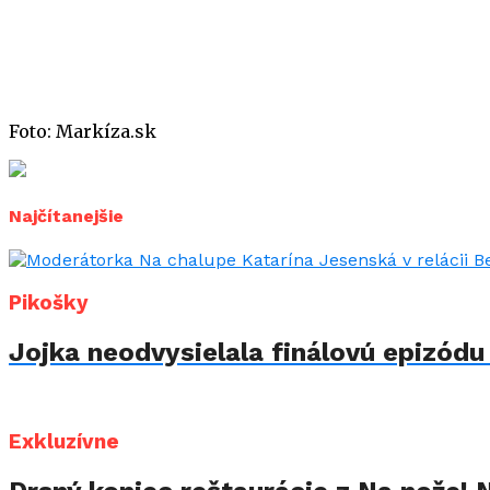
Foto: Markíza.sk
Najčítanejšie
Pikošky
Jojka neodvysielala finálovú epizód
Exkluzívne