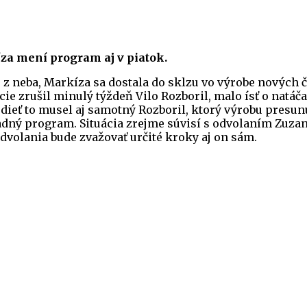
za mení program aj v piatok.
 neba, Markíza sa dostala do sklzu vo výrobe nových čas
e zrušil minulý týždeň Vilo Rozboril, malo ísť o natáča
dieť to musel aj samotný Rozboril, ktorý výrobu presunu
adný program. Situácia zrejme súvisí s odvolaním Zuzan
 odvolania bude zvažovať určité kroky aj on sám.