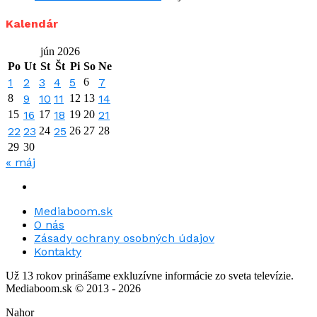
Kalendár
jún 2026
Po
Ut
St
Št
Pi
So
Ne
1
2
3
4
5
6
7
8
9
10
11
12
13
14
15
16
17
18
19
20
21
22
23
24
25
26
27
28
29
30
« máj
Mediaboom.sk
O nás
Zásady ochrany osobných údajov
Kontakty
Už 13 rokov prinášame exkluzívne informácie zo sveta televízie.
Mediaboom.sk © 2013 - 2026
Nahor