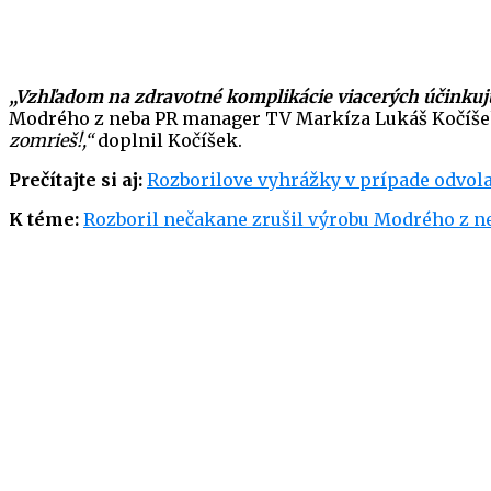
„Vzhľadom na zdravotné komplikácie viacerých účinkujúc
Modrého z neba PR manager TV Markíza Lukáš Kočíš
zomrieš!,“
doplnil Kočíšek.
Prečítajte si aj:
Rozborilove vyhrážky v prípade odvol
K téme:
Rozboril nečakane zrušil výrobu Modrého z n