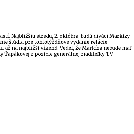
tí. Najbližšiu stredu, 2. októbra, budú diváci Markízy
nie štúdia pre tohtotýždňove vydanie relácie.
l až na najbližší víkend. Vedel, že Markíza nebude mať
y Ťapákovej z pozície generálnej riaditeľky TV