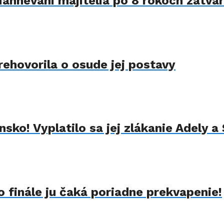
Nahnevaní majitelia po 8 rokoch zatvár
rehovorila o osude jej postavy
sko! Vyplatilo sa jej zlákanie Adely a
 finále ju čaká poriadne prekvapenie!