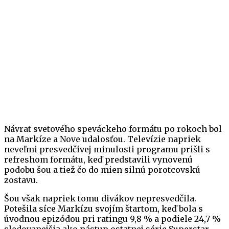
Návrat svetového speváckeho formátu po rokoch bol
na Markíze a Nove udalosťou. Televízie napriek
neveľmi presvedčivej minulosti programu prišli s
refreshom formátu, keď predstavili vynovenú
podobu šou a tiež čo do mien silnú porotcovskú
zostavu.
Šou však napriek tomu divákov nepresvedčila.
Potešila síce Markízu svojím štartom, keď bola s
úvodnou epizódou pri ratingu 9,8 % a podiele 24,7 %