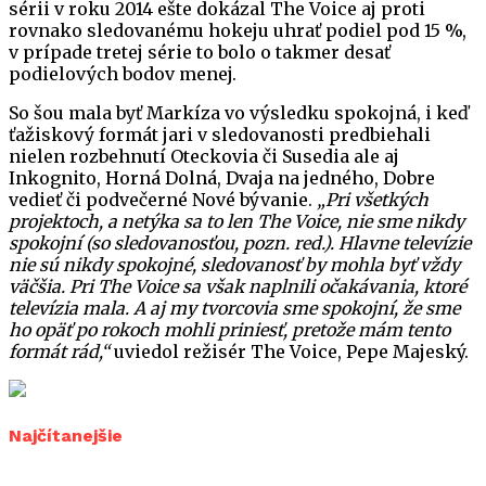
sérii v roku 2014 ešte dokázal The Voice aj proti
rovnako sledovanému hokeju uhrať podiel pod 15 %,
v prípade tretej série to bolo o takmer desať
podielových bodov menej.
So šou mala byť Markíza vo výsledku spokojná, i keď
ťažiskový formát jari v sledovanosti predbiehali
nielen rozbehnutí Oteckovia či Susedia ale aj
Inkognito, Horná Dolná, Dvaja na jedného, Dobre
vedieť či podvečerné Nové bývanie.
„Pri všetkých
projektoch, a netýka sa to len The Voice, nie sme nikdy
spokojní (so sledovanosťou, pozn. red.). Hlavne televízie
nie sú nikdy spokojné, sledovanosť by mohla byť vždy
väčšia. Pri The Voice sa však naplnili očakávania, ktoré
televízia mala. A aj my tvorcovia sme spokojní, že sme
ho opäť po rokoch mohli priniesť, pretože mám tento
formát rád,“
uviedol režisér The Voice, Pepe Majeský.
Najčítanejšie