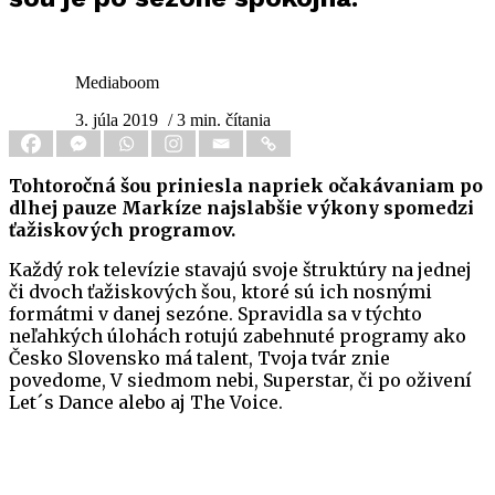
Mediaboom
3. júla 2019
/ 3 min. čítania
Tohtoročná šou priniesla napriek očakávaniam po
dlhej pauze Markíze najslabšie výkony spomedzi
ťažiskových programov.
Každý rok televízie stavajú svoje štruktúry na jednej
či dvoch ťažiskových šou, ktoré sú ich nosnými
formátmi v danej sezóne. Spravidla sa v týchto
neľahkých úlohách rotujú zabehnuté programy ako
Česko Slovensko má talent, Tvoja tvár znie
povedome, V siedmom nebi, Superstar, či po oživení
Let´s Dance alebo aj The Voice.