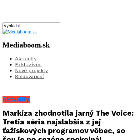
Mediaboom.sk
Aktuality
Exkluzívne
Nové projekty
Sledovanosť
Aktuality
Markíza zhodnotila jarný The Voice:
Tretia séria najslabšia z jej
ťažiskových programov vôbec, so
šou je po sezóne spokojná!