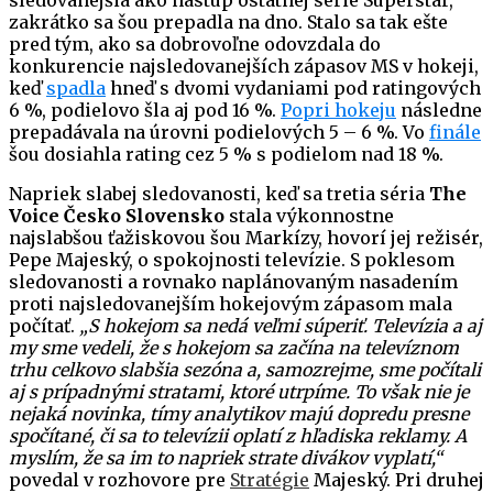
sledovanejšia ako nástup ostatnej série Superstar,
zakrátko sa šou prepadla na dno. Stalo sa tak ešte
pred tým, ako sa dobrovoľne odovzdala do
konkurencie najsledovanejších zápasov MS v hokeji,
keď
spadla
hneď s dvomi vydaniami pod ratingových
6 %, podielovo šla aj pod 16 %.
Popri hokeju
následne
prepadávala na úrovni podielových 5 – 6 %. Vo
finále
šou dosiahla rating cez 5 % s podielom nad 18 %.
Napriek slabej sledovanosti, keď sa tretia séria
The
Voice Česko Slovensko
stala výkonnostne
najslabšou ťažiskovou šou Markízy, hovorí jej režisér,
Pepe Majeský, o spokojnosti televízie. S poklesom
sledovanosti a rovnako naplánovaným nasadením
proti najsledovanejším hokejovým zápasom mala
počítať.
„S hokejom sa nedá veľmi súperiť. Televízia a aj
my sme vedeli, že s hokejom sa začína na televíznom
trhu celkovo slabšia sezóna a, samozrejme, sme počítali
aj s prípadnými stratami, ktoré utrpíme. To však nie je
nejaká novinka, tímy analytikov majú dopredu presne
spočítané, či sa to televízii oplatí z hľadiska reklamy. A
myslím, že sa im to napriek strate divákov vyplatí,“
povedal v rozhovore pre
Stratégie
Majeský. Pri druhej