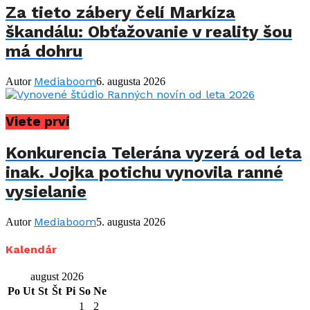
Za tieto zábery čelí Markíza
škandálu: Obťažovanie v reality šou
má dohru
Mediaboom
Autor
6. augusta 2026
Viete prví
Konkurencia Telerána vyzerá od leta
inak. Jojka potichu vynovila ranné
vysielanie
Mediaboom
Autor
5. augusta 2026
Kalendár
august 2026
Po
Ut
St
Št
Pi
So
Ne
1
2