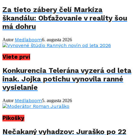
Za tieto zábery čelí Markíza
škandálu: Obťažovanie v reality šou
má dohru
Mediaboom
Autor
6. augusta 2026
Viete prví
Konkurencia Telerána vyzerá od leta
inak. Jojka potichu vynovila ranné
vysielanie
Mediaboom
Autor
5. augusta 2026
Pikošky
Nečakaný vyhadzov: Juraško po 22