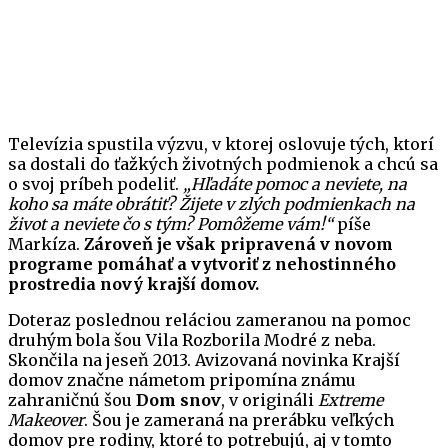
Televízia spustila výzvu, v ktorej oslovuje tých, ktorí
sa dostali do ťažkých životných podmienok a chcú sa
o svoj príbeh podeliť.
„Hľadáte pomoc a neviete, na
koho sa máte obrátiť? Žijete v zlých podmienkach na
život a neviete čo s tým? Pomôžeme vám!“
píše
Markíza.
Zároveň je však pripravená v novom
programe pomáhať a vytvoriť z nehostinného
prostredia nový krajší domov.
Doteraz poslednou reláciou zameranou na pomoc
druhým bola šou Vila Rozborila Modré z neba.
Skončila na jeseň 2013. Avizovaná novinka Krajší
domov značne námetom pripomína známu
zahraničnú šou
Dom snov
, v origináli
Extreme
Makeover
. Šou je zameraná na prerábku veľkých
domov pre rodiny, ktoré to potrebujú, aj v tomto