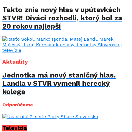
Takto znie nový hlas v upútavkách
STVR! Diváci rozhodli, ktorý bol za
20 rokov najlepší
Aktuality
Jednotka má nový staničný hlas.
Landla v STVR vymenil herecký
kolega
Odporúčame
Televízia