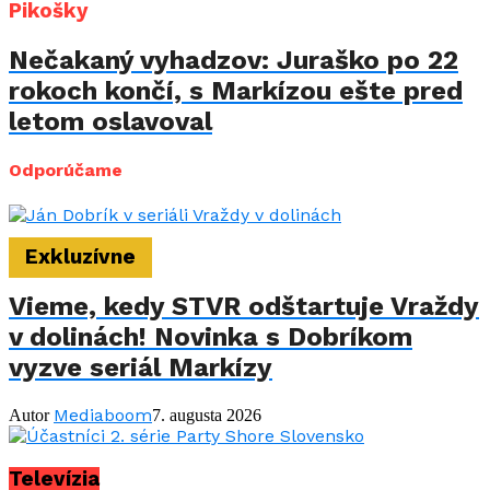
Pikošky
Nečakaný vyhadzov: Juraško po 22
rokoch končí, s Markízou ešte pred
letom oslavoval
Odporúčame
Exkluzívne
Vieme, kedy STVR odštartuje Vraždy
v dolinách! Novinka s Dobríkom
vyzve seriál Markízy
Mediaboom
Autor
7. augusta 2026
Televízia