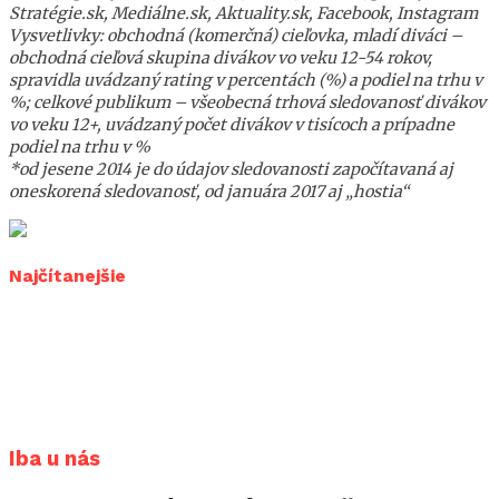
Stratégie.sk, Mediálne.sk, Aktuality.sk, Facebook, Instagram
Vysvetlivky: obchodná (komerčná) cieľovka, mladí diváci –
obchodná cieľová skupina divákov vo veku 12-54 rokov,
spravidla uvádzaný rating v percentách (%) a podiel na trhu v
%; celkové publikum – všeobecná trhová sledovanosť divákov
vo veku 12+, uvádzaný počet divákov v tisícoch a prípadne
podiel na trhu v %
*od jesene 2014 je do údajov sledovanosti započítavaná aj
oneskorená sledovanosť, od januára 2017 aj „hostia“
Najčítanejšie
Iba u nás