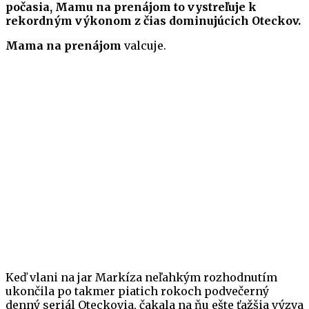
počasia, Mamu na prenájom to vystreľuje k
rekordným výkonom z čias dominujúcich Oteckov.
Mama na prenájom
valcuje.
Keď vlani na jar Markíza neľahkým rozhodnutím
ukončila po takmer piatich rokoch podvečerný
denný seriál Oteckovia, čakala na ňu ešte ťažšia výzva