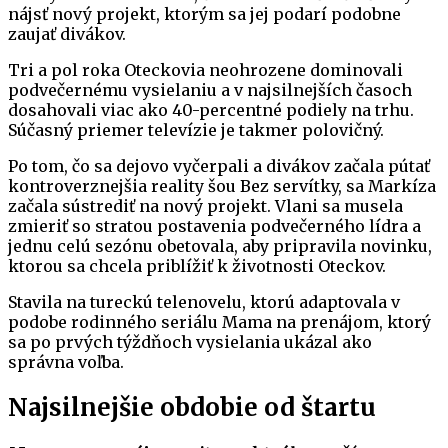
nájsť nový projekt, ktorým sa jej podarí podobne
zaujať divákov.
Tri a pol roka Oteckovia neohrozene dominovali
podvečernému vysielaniu a v najsilnejších časoch
dosahovali viac ako 40-percentné podiely na trhu.
Súčasný priemer televízie je takmer polovičný.
Po tom, čo sa dejovo vyčerpali a divákov začala pútať
kontroverznejšia reality šou Bez servítky, sa Markíza
začala sústrediť na nový projekt. Vlani sa musela
zmieriť so stratou postavenia podvečerného lídra a
jednu celú sezónu obetovala, aby pripravila novinku,
ktorou sa chcela priblížiť k životnosti Oteckov.
Stavila na tureckú telenovelu, ktorú adaptovala v
podobe rodinného seriálu Mama na prenájom, ktorý
sa po prvých týždňoch vysielania ukázal ako
správna voľba.
Najsilnejšie obdobie od štartu