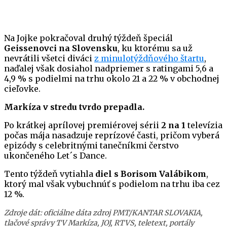
Na Jojke pokračoval druhý týždeň špeciál
Geissenovci na Slovensku
, ku ktorému sa už
nevrátili všetci diváci
z minulotýždňového štartu
,
naďalej však dosiahol nadpriemer s ratingami 5,6 a
4,9 % s podielmi na trhu okolo 21 a 22 % v obchodnej
cieľovke.
Markíza v stredu tvrdo prepadla.
Po krátkej aprílovej premiérovej sérii
2 na 1
televízia
počas mája nasadzuje reprízové časti, pričom vyberá
epizódy s celebritnými tanečníkmi čerstvo
ukončeného Let´s Dance.
Tento týždeň vytiahla
diel s Borisom Valábikom
,
ktorý mal však vybuchnúť s podielom na trhu iba cez
12 %.
Zdroje dát: oficiálne dáta zdroj PMT/KANTAR SLOVAKIA,
tlačové správy TV Markíza, JOJ, RTVS, teletext, portály