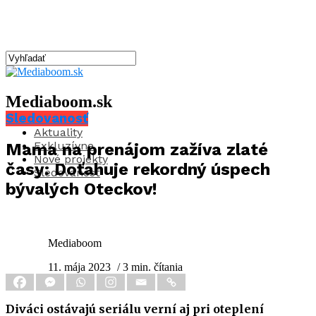
Mediaboom.sk
Sledovanosť
Aktuality
Exkluzívne
Mama na prenájom zažíva zlaté
Nové projekty
časy: Doťahuje rekordný úspech
Sledovanosť
bývalých Oteckov!
Mediaboom
11. mája 2023
/ 3 min. čítania
Diváci ostávajú seriálu verní aj pri oteplení