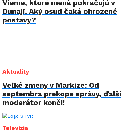
Vieme, ktoré mená pokračujú v
Dunaji. Aký osud čaká ohrozené
postavy?
Aktuality
Veľké zmeny v Markíze: Od
septembra prekope správy, ďalší
moderátor končí!
Televízia