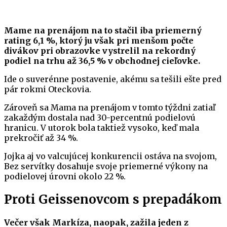
Mame na prenájom na to stačil iba priemerný
rating 6,1 %, ktorý ju však pri menšom počte
divákov pri obrazovke vystrelil na rekordný
podiel na trhu až 36,5 % v obchodnej cieľovke.
Ide o suverénne postavenie, akému sa tešili ešte pred
pár rokmi Oteckovia.
Zároveň sa Mama na prenájom v tomto týždni zatiaľ
zakaždým dostala nad 30-percentnú podielovú
hranicu. V utorok bola taktiež vysoko, keď mala
prekročiť až 34 %.
Jojka aj vo valcujúcej konkurencii ostáva na svojom,
Bez servítky dosahuje svoje priemerné výkony na
podielovej úrovni okolo 22 %.
Proti Geissenovcom s prepadákom
Večer však Markíza, naopak, zažila jeden z