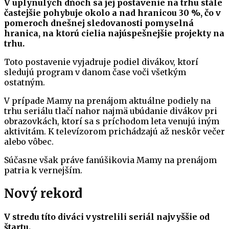
V uplynulých dňoch sa jej postavenie na trhu stále
častejšie pohybuje okolo a nad hranicou 30 %, čo v
pomeroch dnešnej sledovanosti pomyselná
hranica, na ktorú cielia najúspešnejšie projekty na
trhu.
Toto postavenie vyjadruje podiel divákov, ktorí
sledujú program v danom čase voči všetkým
ostatným.
V prípade Mamy na prenájom aktuálne podiely na
trhu seriálu tlačí nahor najmä ubúdanie divákov pri
obrazovkách, ktorí sa s príchodom leta venujú iným
aktivitám. K televízorom prichádzajú až neskôr večer
alebo vôbec.
Súčasne však práve fanúšikovia Mamy na prenájom
patria k vernejším.
Nový rekord
V stredu títo diváci vystrelili seriál najvyššie od
štartu.