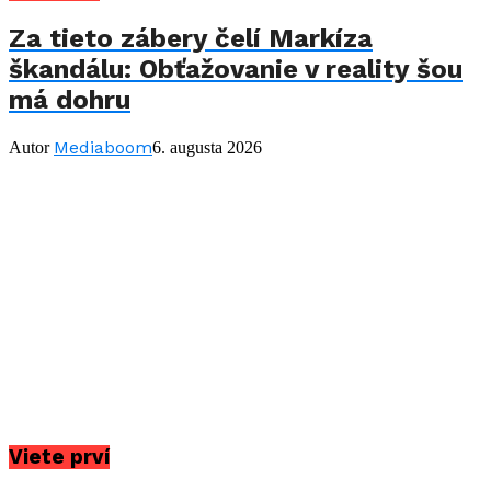
Za tieto zábery čelí Markíza
škandálu: Obťažovanie v reality šou
má dohru
Mediaboom
Autor
6. augusta 2026
Viete prví