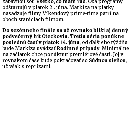
zábavnou šou
Všetko, čo mám rád
. Oba programy
odštartujú v piatok 21. júna. Markíza na piatky
nasadzuje filmy. Víkendový prime-time patrí na
oboch staniciach filmom.
Do sezónneho finále sa už rovnako blíži aj denný
podvečerný hit Oteckovia.
Tretia séria ponúkne
poslednú časť v piatok 14. júna
, od ďalšieho týždňa
bude Markíza uvádzať
Rodinné prípady
. Minimálne
na začiatok chce ponúknuť premiérové časti. Joj v
rovnakom čase bude pokračovať so
Súdnou sieňou
,
už však s reprízami.