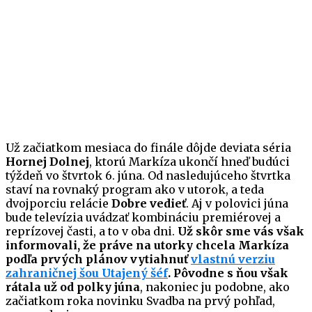
Už začiatkom mesiaca do finále dôjde deviata séria
Hornej Dolnej
, ktorú Markíza ukončí hneď budúci
týždeň vo štvrtok 6. júna. Od nasledujúceho štvrtka
staví na rovnaký program ako v utorok, a teda
dvojporciu relácie
Dobre vedieť
. Aj v polovici júna
bude televízia uvádzať kombináciu premiérovej a
reprízovej časti, a to v oba dni.
Už skôr sme vás však
informovali, že práve na utorky chcela Markíza
podľa prvých plánov vytiahnuť
vlastnú verziu
zahraničnej šou Utajený šéf
.
Pôvodne s ňou však
rátala už od polky júna
, nakoniec ju podobne, ako
začiatkom roka novinku Svadba na prvý pohľad,