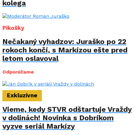
kolega
Pikošky
Nečakaný vyhadzov: Juraško po 22
rokoch končí, s Markízou ešte pred
letom oslavoval
Odporúčame
Exkluzívne
Vieme, kedy STVR odštartuje Vraždy
v dolinách! Novinka s Dobríkom
vyzve seriál Markízy