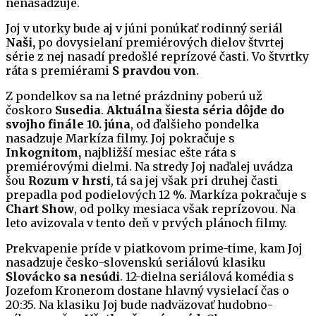
nenasadzuje.
Joj v utorky bude aj v júni ponúkať rodinný seriál
Naši,
po dovysielaní premiérových dielov štvrtej
série z nej nasadí predošlé reprízové časti. Vo štvrtky
ráta s premiérami
S pravdou von
.
Z pondelkov sa na letné prázdniny poberú už
čoskoro
Susedia
.
Aktuálna šiesta séria dôjde do
svojho finále 10. júna
, od ďalšieho pondelka
nasadzuje Markíza filmy. Joj pokračuje s
Inkognitom,
najbližší mesiac ešte ráta s
premiérovými dielmi. Na stredy Joj naďalej uvádza
šou
Rozum v hrsti
, tá sa jej však pri druhej časti
prepadla pod podielových 12 %. Markíza pokračuje s
Chart Show
, od polky mesiaca však reprízovou. Na
leto avizovala v tento deň v prvých plánoch filmy.
Prekvapenie príde v piatkovom prime-time, kam Joj
nasadzuje česko-slovenskú seriálovú klasiku
Slovácko sa nesúdi
. 12-dielna seriálová komédia s
Jozefom Kronerom dostane hlavný vysielací čas o
20:35. Na klasiku Joj bude nadväzovať hudobno-