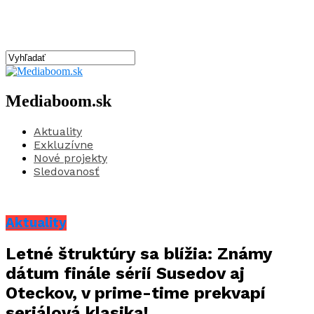
Mediaboom.sk
Aktuality
Exkluzívne
Nové projekty
Sledovanosť
Aktuality
Letné štruktúry sa blížia: Známy
dátum finále sérií Susedov aj
Oteckov, v prime-time prekvapí
seriálová klasika!