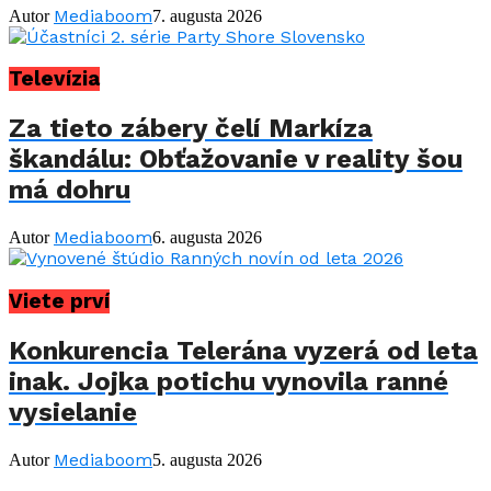
Mediaboom
Autor
7. augusta 2026
Televízia
Za tieto zábery čelí Markíza
škandálu: Obťažovanie v reality šou
má dohru
Mediaboom
Autor
6. augusta 2026
Viete prví
Konkurencia Telerána vyzerá od leta
inak. Jojka potichu vynovila ranné
vysielanie
Mediaboom
Autor
5. augusta 2026