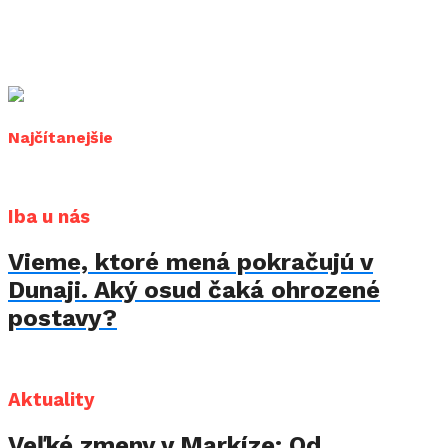
Najčítanejšie
Iba u nás
Vieme, ktoré mená pokračujú v
Dunaji. Aký osud čaká ohrozené
postavy?
Aktuality
Veľké zmeny v Markíze: Od