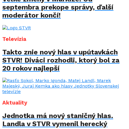
septembra prekope správy, ďalší
moderátor končí!
Televízia
Takto znie nový hlas v upútavkách
STVR! Diváci rozhodli, ktorý bol za
20 rokov najlepší
Aktuality
Jednotka má nový staničný hlas.
Landla v STVR vymenil herecký