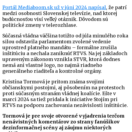
Portál Mediaboom.sk už v júni 2024 napísal
, že patrí
medzi osobnosti Slovenskej televízie, nad ktorej
budúcnosťou visí veľký otáznik. Dôvodom sú
politické zmeny v telerozhlase.
Súčasná vládna väčšina totižto od júla minulého roka
silou odstavila parlamentom zvolené vedenie
uprostred platného mandátu – formálne zrušila
inštitúciu a nechala zaniknúť RTVS. Na jej základoch
upraveným zákonom vznikla STVR, ktorá dodnes
nemá ani vlastné logo, no najmä riadneho
generálneho riaditeľa a kontrolné orgány.
Kristína Tormová je pritom známa svojimi
občianskymi postojmi, aj pôsobením na protestoch
proti súčasným stranám vládnej koalície. Ešte v
marci 2024 sa tiež pridala k iniciatíve Stojím pri
RTVS na podporu zachovania nezávislosti inštitúcie.
Tormová je pre svoje otvorené vyjadrenia terčom
nenávistných komentárov zo strany fanúšikov
dezinformačnej scény aj záujmu niektorých