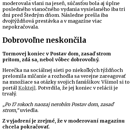
moderovala vlani na jeseň, súčasťou bola aj úplne
posledného vianočného vydania vysielaného iba tri
dni pred Štedrým dňom. Následne prešla iba
dvojtýždňová prestávka a v magazíne viac
nepokračovala.
Dobrovoľne neskončila
Tormovej koniec v Postav dom, zasaď strom
pritom, zdá sa, nebol vôbec dobrovoľný.
Herečka na sociálnej sieti po niekoľkých týždňoch
prelomila mlčanie a rozhodla sa verejne zareagovať
na množiace sa otázky svojich fanúšikov. Všimol si to
portál
Koktejl
. Potvrdila, že jej koniec v relácii je
trvalý.
„Po 17 rokoch naozaj nerobím Postav dom, zasaď
strom,“
uviedla.
Z vyjadrení je zrejmé, že v moderovaní magazínu
chcela pokračovať.