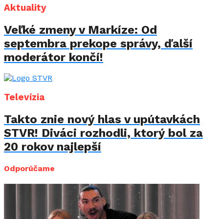
Aktuality
Veľké zmeny v Markíze: Od
septembra prekope správy, ďalší
moderátor končí!
Televízia
Takto znie nový hlas v upútavkách
STVR! Diváci rozhodli, ktorý bol za
20 rokov najlepší
Odporúčame