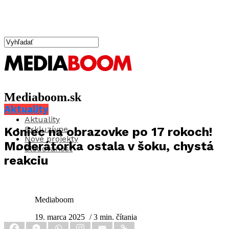
Mediaboom.sk
Aktuality
Aktuality
Exkluzívne
Koniec na obrazovke po 17 rokoch!
Nové projekty
Moderátorka ostala v šoku, chystá
Sledovanosť
reakciu
Mediaboom
19. marca 2025
/ 3 min. čítania