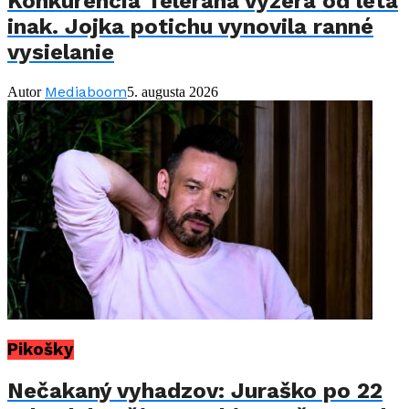
Konkurencia Telerána vyzerá od leta
inak. Jojka potichu vynovila ranné
vysielanie
Mediaboom
Autor
5. augusta 2026
Pikošky
Nečakaný vyhadzov: Juraško po 22