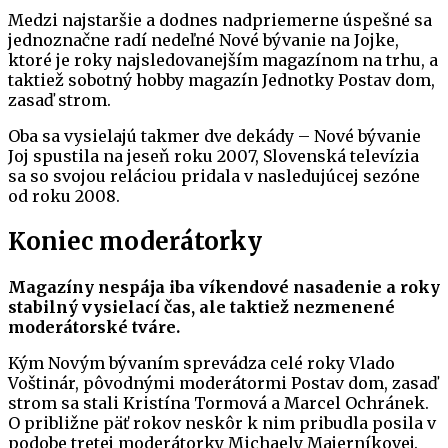
Medzi najstaršie a dodnes nadpriemerne úspešné sa
jednoznačne radí nedeľné Nové bývanie na Jojke,
ktoré je roky najsledovanejším magazínom na trhu, a
taktiež sobotný hobby magazín Jednotky Postav dom,
zasaď strom.
Oba sa vysielajú takmer dve dekády – Nové bývanie
Joj spustila na jeseň roku 2007, Slovenská televízia
sa so svojou reláciou pridala v nasledujúcej sezóne
od roku 2008.
Koniec moderátorky
Magazíny nespája iba víkendové nasadenie a roky
stabilný vysielací čas, ale taktiež nezmenené
moderátorské tváre.
Kým Novým bývaním sprevádza celé roky Vlado
Voštinár, pôvodnými moderátormi Postav dom, zasaď
strom sa stali Kristína Tormová a Marcel Ochránek.
O približne päť rokov neskôr k nim pribudla posila v
podobe tretej moderátorky Michaely Majerníkovej.