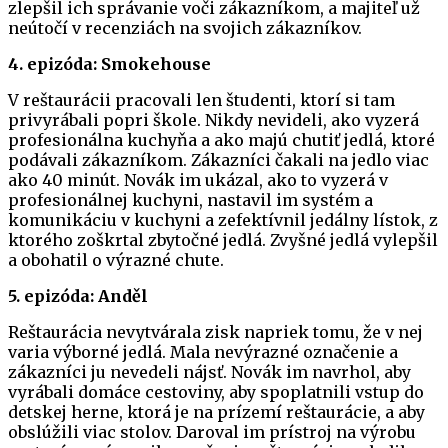
zlepšil ich správanie voči zákazníkom, a majiteľ už
neútočí v recenziách na svojich zákazníkov.
4. epizóda: Smokehouse
V reštaurácii pracovali len študenti, ktorí si tam
privyrábali popri škole. Nikdy nevideli, ako vyzerá
profesionálna kuchyňa a ako majú chutiť jedlá, ktoré
podávali zákazníkom. Zákazníci čakali na jedlo viac
ako 40 minút. Novák im ukázal, ako to vyzerá v
profesionálnej kuchyni, nastavil im systém a
komunikáciu v kuchyni a zefektívnil jedálny lístok, z
ktorého zoškrtal zbytočné jedlá. Zvyšné jedlá vylepšil
a obohatil o výrazné chute.
5. epizóda: Anděl
Reštaurácia nevytvárala zisk napriek tomu, že v nej
varia výborné jedlá. Mala nevýrazné označenie a
zákazníci ju nevedeli nájsť. Novák im navrhol, aby
vyrábali domáce cestoviny, aby spoplatnili vstup do
detskej herne, ktorá je na prízemí reštaurácie, a aby
obslúžili viac stolov. Daroval im prístroj na výrobu