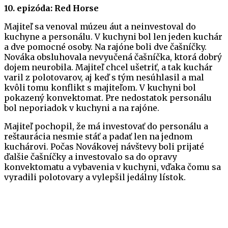
10. epizóda: Red Horse
Majiteľ sa venoval múzeu áut a neinvestoval do
kuchyne a personálu. V kuchyni bol len jeden kuchár
a dve pomocné osoby. Na rajóne boli dve čašníčky.
Nováka obsluhovala nevyučená čašníčka, ktorá dobrý
dojem neurobila. Majiteľ chcel ušetriť, a tak kuchár
varil z polotovarov, aj keď s tým nesúhlasil a mal
kvôli tomu konflikt s majiteľom. V kuchyni bol
pokazený konvektomat. Pre nedostatok personálu
bol neporiadok v kuchyni a na rajóne.
Majiteľ pochopil, že má investovať do personálu a
reštaurácia nesmie stáť a padať len na jednom
kuchárovi. Počas Novákovej návštevy boli prijaté
ďalšie čašníčky a investovalo sa do opravy
konvektomatu a vybavenia v kuchyni, vďaka čomu sa
vyradili polotovary a vylepšil jedálny lístok.