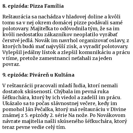
8. epizóda: Pizza Família
Reštaurácia sa nachádza v hladovej doline a kvôli
tomu sa v nej okrem domácej pizze podávali samé
polotovary. Majiteľka to odôvodnila tým, že sa im
kvôli nedostatku zákazníkov neoplatilo vyrábať
čerstvé jedlá. Novák im navrhol organizovať oslavy, z
ktorých budú mať najvyšší zisk, a vyradiť polotovary.
Vylepšil jedálny lístok a zlepšil komunikáciu a prácu
v tíme, pretože zamestnanci neťahali za jeden
povraz.
9. epizóda: Piváreň u Kultána
V reštaurácii pracovali mladí ľudia, ktorí nemali
dostatok skúseností. Chýbala im pevná ruka
šéfkuchára, ktorý by ich viedol a zadelil im prácu.
Ukázalo sa to počas slávnostnej večere, kedy im
pomohol Ján Pečalka, ktorý má reštauráciu v Divine
známej z 5. epizódy 2. série Na nože. Po Novákovom
návrate majitelia našli skúseného šéfkuchára, ktorý
teraz pevne vedie celý tím.