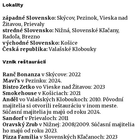
Lokality
západné Slovensko:
Skýcov, Pezinok, Vieska nad
Žitavou, Prievaly
stredné Slovensko:
Nižná, Slovenské Kľačany,
Radoľa, Brezno
východné Slovensko:
Košice
Česká republika:
Valašské Klobouky
Vznik reštaurácií
Ranč Bonanza
v Skýcove: 2022
Mavi’s
v Pezinku: 2024.
Bistro Zetko
vo Vieske nad Žitavou: 2023
Smokehouse
v Košiciach: 2021
Anděl
vo Valašských Kloboukoch: 2010. Pôvodní
majitelia si otvorili reštauráciu v inom meste.
Súčasní majitelia ju majú od roku 2024.
Sandorf
v Prievaloch: 2011
Oravský Zrub
v Nižnej: 2008/2009. Súčasní majitelia
ho majú od roku 2023.
Pizza Família
v Slovenských Kľačanoch: 2023