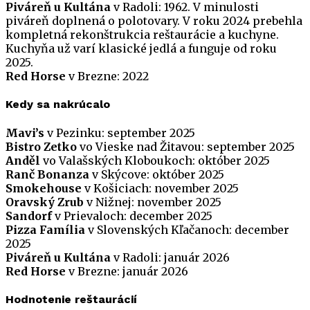
Piváreň u Kultána
v Radoli: 1962. V minulosti
piváreň doplnená o polotovary. V roku 2024 prebehla
kompletná rekonštrukcia reštaurácie a kuchyne.
Kuchyňa už varí klasické jedlá a funguje od roku
2025.
Red Horse
v Brezne: 2022
Kedy sa nakrúcalo
Mavi’s
v Pezinku: september 2025
Bistro Zetko
vo Vieske nad Žitavou: september 2025
Anděl
vo Valašských Kloboukoch: október 2025
Ranč Bonanza
v Skýcove: október 2025
Smokehouse
v Košiciach: november 2025
Oravský Zrub
v Nižnej: november 2025
Sandorf
v Prievaloch: december 2025
Pizza Família
v Slovenských Kľačanoch: december
2025
Piváreň u Kultána
v Radoli: január 2026
Red Horse
v Brezne: január 2026
Hodnotenie reštaurácií