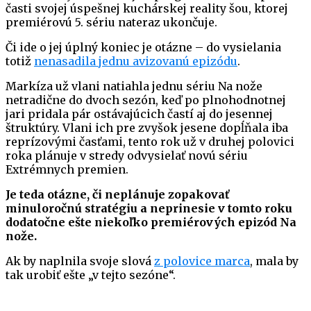
časti svojej úspešnej kuchárskej reality šou, ktorej
premiérovú 5. sériu nateraz ukončuje.
Či ide o jej úplný koniec je otázne – do vysielania
totiž
nenasadila jednu avizovanú epizódu
.
Markíza už vlani natiahla jednu sériu Na nože
netradične do dvoch sezón, keď po plnohodnotnej
jari pridala pár ostávajúcich častí aj do jesennej
štruktúry. Vlani ich pre zvyšok jesene dopĺňala iba
reprízovými časťami, tento rok už v druhej polovici
roka plánuje v stredy odvysielať novú sériu
Extrémnych premien.
Je teda otázne, či neplánuje zopakovať
minuloročnú stratégiu a neprinesie v tomto roku
dodatočne ešte niekoľko premiérových epizód Na
nože.
Ak by naplnila svoje slová
z polovice marca
, mala by
tak urobiť ešte „v tejto sezóne“.