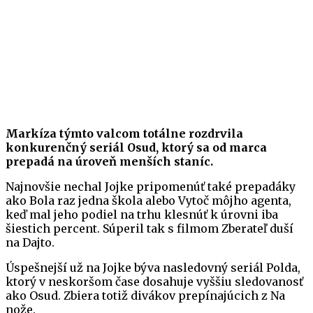
Markíza týmto valcom totálne rozdrvila
konkurenčný seriál Osud, ktorý sa od marca
prepadá na úroveň menších staníc.
Najnovšie nechal Jojke pripomenúť také prepadáky
ako Bola raz jedna škola alebo Vytoč môjho agenta,
keď mal jeho podiel na trhu klesnúť k úrovni iba
šiestich percent. Súperil tak s filmom Zberateľ duší
na Dajto.
Úspešnejší už na Jojke býva nasledovný seriál Polda,
ktorý v neskoršom čase dosahuje vyššiu sledovanosť
ako Osud. Zbiera totiž divákov prepínajúcich z Na
nože.