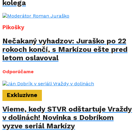
kolega
Pikošky
Nečakaný vyhadzov: Juraško po 22
rokoch končí, s Markízou ešte pred
letom oslavoval
Odporúčame
Exkluzívne
Vieme, kedy STVR odštartuje Vraždy
v dolinách! Novinka s Dobríkom
vyzve seriál Markízy