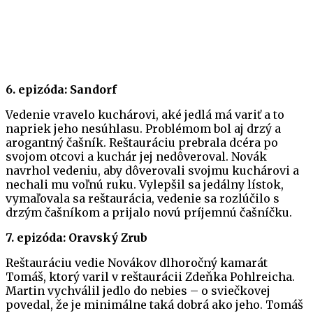
6. epizóda: Sandorf
Vedenie vravelo kuchárovi, aké jedlá má variť a to
napriek jeho nesúhlasu. Problémom bol aj drzý a
arogantný čašník. Reštauráciu prebrala dcéra po
svojom otcovi a kuchár jej nedôveroval. Novák
navrhol vedeniu, aby dôverovali svojmu kuchárovi a
nechali mu voľnú ruku. Vylepšil sa jedálny lístok,
vymaľovala sa reštaurácia, vedenie sa rozlúčilo s
drzým čašníkom a prijalo novú príjemnú čašníčku.
7. epizóda: Oravský Zrub
Reštauráciu vedie Novákov dlhoročný kamarát
Tomáš, ktorý varil v reštaurácii Zdeňka Pohlreicha.
Martin vychválil jedlo do nebies – o sviečkovej
povedal, že je minimálne taká dobrá ako jeho. Tomáš