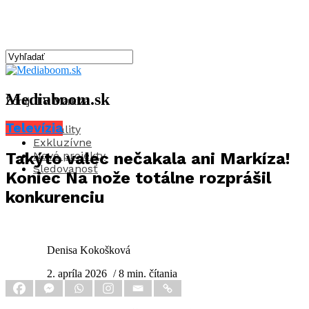
Mediaboom.sk
Zdroj: TV Markíza
Televízia
Aktuality
Exkluzívne
Nové projekty
Takýto valec nečakala ani Markíza!
Sledovanosť
Koniec Na nože totálne rozprášil
konkurenciu
Denisa Kokošková
2. apríla 2026
/ 8 min. čítania