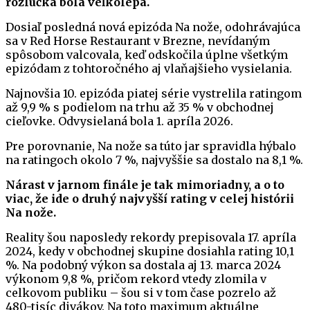
rozlúčka bola veľkolepá.
Dosiaľ posledná nová epizóda Na nože, odohrávajúca
sa v Red Horse Restaurant v Brezne, nevídaným
spôsobom valcovala, keď odskočila úplne všetkým
epizódam z tohtoročného aj vlaňajšieho vysielania.
Najnovšia 10. epizóda piatej série vystrelila ratingom
až 9,9 % s podielom na trhu až 35 % v obchodnej
cieľovke. Odvysielaná bola 1. apríla 2026.
Pre porovnanie, Na nože sa túto jar spravidla hýbalo
na ratingoch okolo 7 %, najvyššie sa dostalo na 8,1 %.
Nárast v jarnom finále je tak mimoriadny, a o to
viac, že ide o druhý najvyšší rating v celej histórii
Na nože.
Reality šou naposledy rekordy prepisovala 17. apríla
2024, kedy v obchodnej skupine dosiahla rating 10,1
%. Na podobný výkon sa dostala aj 13. marca 2024
výkonom 9,8 %, pričom rekord vtedy zlomila v
celkovom publiku – šou si v tom čase pozrelo až
480-tisíc divákov. Na toto maximum aktuálne