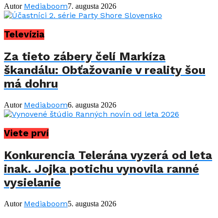
Mediaboom
Autor
7. augusta 2026
Televízia
Za tieto zábery čelí Markíza
škandálu: Obťažovanie v reality šou
má dohru
Mediaboom
Autor
6. augusta 2026
Viete prví
Konkurencia Telerána vyzerá od leta
inak. Jojka potichu vynovila ranné
vysielanie
Mediaboom
Autor
5. augusta 2026