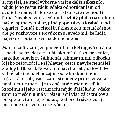
si myslel, že stačí výborne variť a ďalší zákazníci
nájdu jeho reštauráciu vďaka odporúčaniam od
svojich známych, lenže do reštaurácie nechodili
ľudia. Novák si vonku všimol rozbitý plot a na stoloch
našiel špinavý pohár, plné popolníky a krabičku od
cigariet. Tomáš nechcel byť klasickou menučkárňou,
ale po rozhovore s Novákom si uvedomil, že ľudia
najviac chodia práve na denné menu.
Martin zdôraznil, že podcenil marketingovú stránku
– nevie sa predať a netuší, ako má dať o sebe vedieť,
nakoľko televízny šéfkuchár takmer minul odbočku
k jeho reštaurácii. Pri hlavnej ceste navyše nenašiel
žiadny billboard. Novák mu navrhol, aby oslovil dve
veľké fabriky nachádzajúce sa v blízkosti jeho
reštaurácie, aby časti zamestnancov pripravoval a
nosil denné menu. Je to dočasné riešenie, vďaka
ktorému si jeho reštauráciu nájdu ďalší ľudia. Vďaka
tomuto riešeniu má v reštaurácii viac zákazníkov a
prispelo k tomu aj 5 nožov, keď pred návštevou je
potrebné spraviť si rezerváciu.