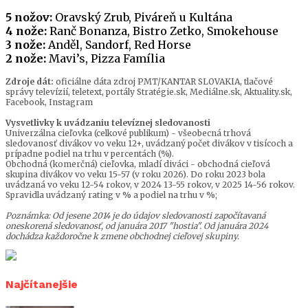
5 nožov:
Oravský Zrub, Piváreň u Kultána
4 nože:
Ranč Bonanza, Bistro Zetko, Smokehouse
3 nože:
Anděl, Sandorf, Red Horse
2 nože:
Mavi’s, Pizza Família
Zdroje dát:
oficiálne dáta zdroj PMT/KANTAR SLOVAKIA, tlačové
správy televízií, teletext, portály Stratégie.sk, Mediálne.sk, Aktuality.sk,
Facebook, Instagram
Vysvetlivky k uvádzaniu televíznej sledovanosti
Univerzálna cieľovka (celkové publikum) - všeobecná trhová
sledovanosť divákov vo veku 12+, uvádzaný počet divákov v tisícoch a
prípadne podiel na trhu v percentách (%).
Obchodná (komerčná) cieľovka, mladí diváci - obchodná cieľová
skupina divákov vo veku 15-57 (v roku 2026). Do roku 2023 bola
uvádzaná vo veku 12-54 rokov, v 2024 13-55 rokov, v 2025 14-56 rokov.
Spravidla uvádzaný rating v % a podiel na trhu v %;
Poznámka: Od jesene 2014 je do údajov sledovanosti započítavaná
oneskorená sledovanosť, od januára 2017 "hostia". Od januára 2024
dochádza každoročne k zmene obchodnej cieľovej skupiny.
Najčítanejšie