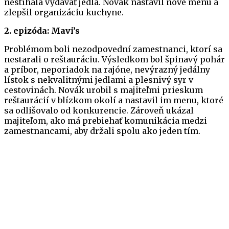
nestíhala vydávať jedlá. Novák nastavil nové menu a
zlepšil organizáciu kuchyne.
2. epizóda: Mavi’s
Problémom boli nezodpovední zamestnanci, ktorí sa
nestarali o reštauráciu. Výsledkom bol špinavý pohár
a príbor, neporiadok na rajóne, nevýrazný jedálny
lístok s nekvalitnými jedlami a plesnivý syr v
cestovinách. Novák urobil s majiteľmi prieskum
reštaurácií v blízkom okolí a nastavil im menu, ktoré
sa odlišovalo od konkurencie. Zároveň ukázal
majiteľom, ako má prebiehať komunikácia medzi
zamestnancami, aby držali spolu ako jeden tím.