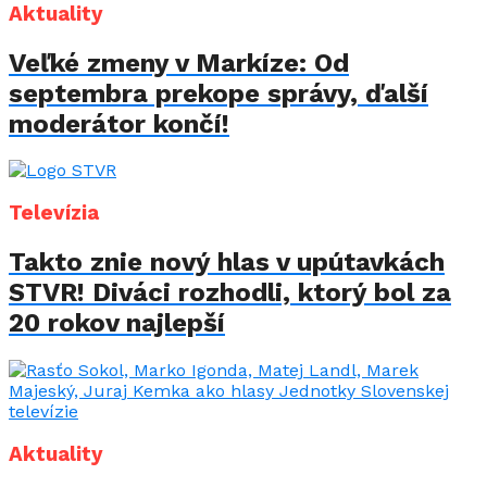
Aktuality
Veľké zmeny v Markíze: Od
septembra prekope správy, ďalší
moderátor končí!
Televízia
Takto znie nový hlas v upútavkách
STVR! Diváci rozhodli, ktorý bol za
20 rokov najlepší
Aktuality