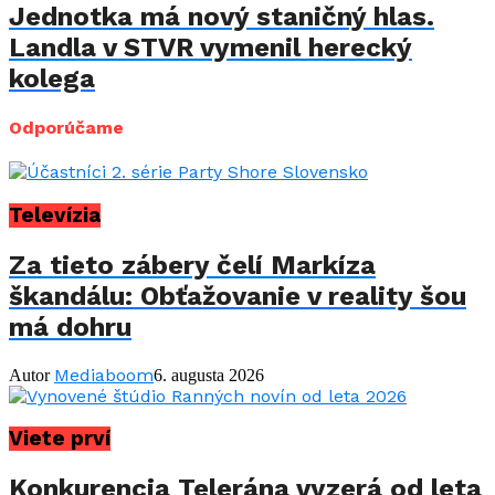
Jednotka má nový staničný hlas.
Landla v STVR vymenil herecký
kolega
Odporúčame
Televízia
Za tieto zábery čelí Markíza
škandálu: Obťažovanie v reality šou
má dohru
Mediaboom
Autor
6. augusta 2026
Viete prví
Konkurencia Telerána vyzerá od leta