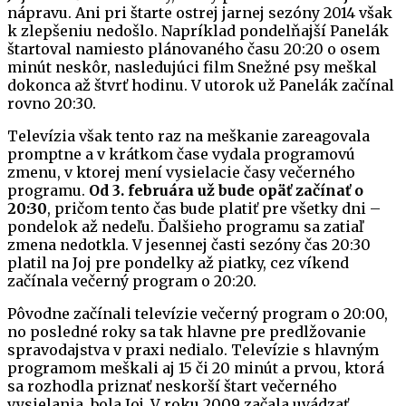
nápravu. Ani pri štarte ostrej jarnej sezóny 2014 však
k zlepšeniu nedošlo. Napríklad pondelňajší Panelák
štartoval namiesto plánovaného času 20:20 o osem
minút neskôr, nasledujúci film Snežné psy meškal
dokonca až štvrť hodinu. V utorok už Panelák začínal
rovno 20:30.
Televízia však tento raz na meškanie zareagovala
promptne a v krátkom čase vydala programovú
zmenu, v ktorej mení vysielacie časy večerného
programu.
Od 3. februára už bude opäť začínať o
20:30
, pričom tento čas bude platiť pre všetky dni –
pondelok až nedeľu. Ďalšieho programu sa zatiaľ
zmena nedotkla. V jesennej časti sezóny čas 20:30
platil na Joj pre pondelky až piatky, cez víkend
začínala večerný program o 20:20.
Pôvodne začínali televízie večerný program o 20:00,
no posledné roky sa tak hlavne pre predlžovanie
spravodajstva v praxi nedialo. Televízie s hlavným
programom meškali aj 15 či 20 minút a prvou, ktorá
sa rozhodla priznať neskorší štart večerného
vysielania, bola Joj. V roku 2009 začala uvádzať