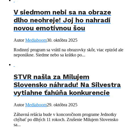
V siedmom nebi sa na obraze
dlho neohreje! Joj ho nahradí
novou emotívnou šou
Autor
Mediaboom
30. októbra 2025
Rodinný program sa vrátil na obrazovky skôr, viac epizód ale
neponúkne. Siedme nebo sa krátko po...
STVR našla za Milujem
Slovensko náhradu! Na Silvestra
vytiahne ťahúňa konkurencie
Autor
Mediaboom
29. októbra 2025
Zábavná relácia bude v koncoročnom programe Jednotky
chýbať po dlhých 11 rokoch. Zrušenie Milujem Slovensko
sa...