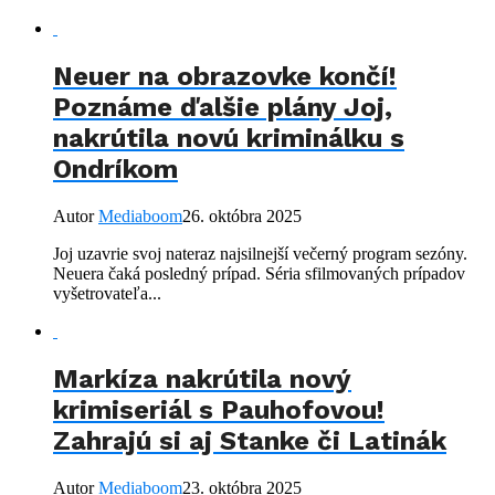
Neuer na obrazovke končí!
Poznáme ďalšie plány Joj,
nakrútila novú kriminálku s
Ondríkom
Autor
Mediaboom
26. októbra 2025
Joj uzavrie svoj nateraz najsilnejší večerný program sezóny.
Neuera čaká posledný prípad. Séria sfilmovaných prípadov
vyšetrovateľa...
Markíza nakrútila nový
krimiseriál s Pauhofovou!
Zahrajú si aj Stanke či Latinák
Autor
Mediaboom
23. októbra 2025