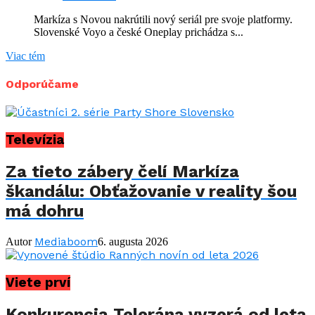
Markíza s Novou nakrútili nový seriál pre svoje platformy.
Slovenské Voyo a české Oneplay prichádza s...
Viac tém
Odporúčame
Televízia
Za tieto zábery čelí Markíza
škandálu: Obťažovanie v reality šou
má dohru
Mediaboom
Autor
6. augusta 2026
Viete prví
Konkurencia Telerána vyzerá od leta