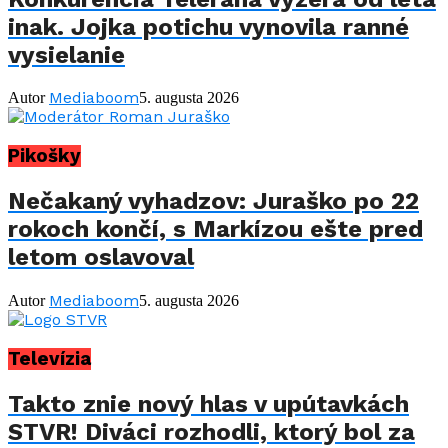
inak. Jojka potichu vynovila ranné
vysielanie
Mediaboom
Autor
5. augusta 2026
Pikošky
Nečakaný vyhadzov: Juraško po 22
rokoch končí, s Markízou ešte pred
letom oslavoval
Mediaboom
Autor
5. augusta 2026
Televízia
Takto znie nový hlas v upútavkách
STVR! Diváci rozhodli, ktorý bol za