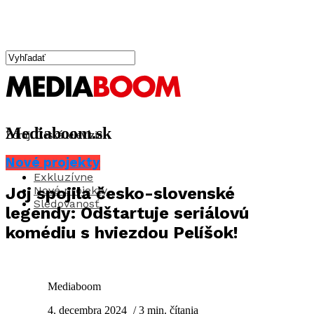
Mediaboom.sk
Zdroj: Česká televízia
Nové projekty
Aktuality
Exkluzívne
Nové projekty
Joj spojila česko-slovenské
Sledovanosť
legendy: Odštartuje seriálovú
komédiu s hviezdou Pelíšok!
Mediaboom
4. decembra 2024
/ 3 min. čítania