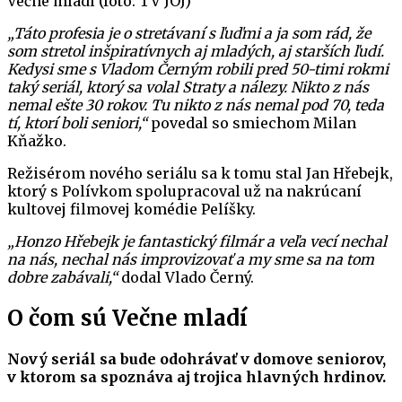
Večne mladí (foto: TV JOJ)
„Táto profesia je o stretávaní s ľuďmi a ja som rád, že
som stretol inšpiratívnych aj mladých, aj starších ľudí.
Kedysi sme s Vladom Černým robili pred 50-timi rokmi
taký seriál, ktorý sa volal Straty a nálezy. Nikto z nás
nemal ešte 30 rokov. Tu nikto z nás nemal pod 70, teda
tí, ktorí boli seniori,“
povedal so smiechom Milan
Kňažko.
Režisérom nového seriálu sa k tomu stal Jan Hřebejk,
ktorý s Polívkom spolupracoval už na nakrúcaní
kultovej filmovej komédie Pelíšky.
„Honzo Hřebejk je fantastický filmár a veľa vecí nechal
na nás, nechal nás improvizovať a my sme sa na tom
dobre zabávali,“
dodal Vlado Černý.
O čom sú Večne mladí
Nový seriál sa bude odohrávať v domove seniorov,
v ktorom sa spoznáva aj trojica hlavných hrdinov.