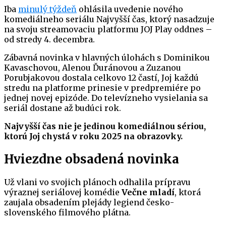
Iba
minulý týždeň
ohlásila uvedenie nového
komediálneho seriálu Najvyšší čas, ktorý nasadzuje
na svoju streamovaciu platformu JOJ Play oddnes –
od stredy 4. decembra.
Zábavná novinka v hlavných úlohách s Dominikou
Kavaschovou, Alenou Ďuránovou a Zuzanou
Porubjakovou dostala celkovo 12 častí, Joj každú
stredu na platforme prinesie v predpremiére po
jednej novej epizóde. Do televízneho vysielania sa
seriál dostane až budúci rok.
Najvyšší čas nie je jedinou komediálnou sériou,
ktorú Joj chystá v roku 2025 na obrazovky.
Hviezdne obsadená novinka
Už vlani vo svojich plánoch odhalila prípravu
výraznej seriálovej komédie
Večne mladí
, ktorá
zaujala obsadením plejády legiend česko-
slovenského filmového plátna.