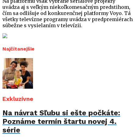
Na platformu však vybrané seriálové projekty
uvádza aj s veľkým niekoľkomesačným predstihom,
čím sa odlišuje od konkurenčnej platformy Voyo. Tá
všetky televízne programy uvádza v predpremiérach
súbežne s vysielaním v televízii.
Najčítanejšie
Exkluzívne
Na návrat Sľubu si ešte počkáte:
Poznáme termín štartu novej 4.
série