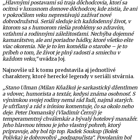
„Hlavnými postavami sú traja dôchodcovia, ktorí sa
ocitnú v luxusnom domove dôchodcov, kde zistia, že ani
v pokročilom veku neprestávajú zažívať nové
dobrodružstvá. Seriál sleduje ich každodenný život, v
ktorom sa s humorom riešia problémy so zdravím,
vzťahmi a rodinnými záležitosťami. Nechýba dojemné
kamarátstvo, ale ani poriadne hádky, ktoré všetko ešte
viac okorenia. Nie je to len komédia o starobe – je to
príbeh o tom, že život je plný radosti a smiechu v
každom veku,“
uvádza Joj.
Najnovšie už k tomu predstavila aj jednotlivé
charaktery, ktoré herecké legendy v seriáli stvárnia.
„Stano Ulman (Milan Kňažko) je sarkastický džentlmen
a vdovec, humorista a textár, kedysi známa osobnosť. S
výnimkou svojej rodiny nemá rád ľudí, najmä starých.
Je ufrflaný a rád s iróniou komentuje, čo sa okolo neho
deje. Peter Domanský (Vladimír Černý) je
temperamentný chválenkár a bývalý hotelový manažér.
Jeho hlavnou témou je jeho vlastný pohreb, ktorý
pripravuje, aby bol tip top. Radek Soukup (Bolek
Polívka) je dobrovoľný „podpapučista“. Povolaním bol