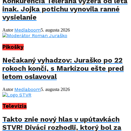
Konkurencia Telerána vyzerá od leta
inak. Jojka potichu vynovila ranné
vysielanie
Mediaboom
Autor
5. augusta 2026
Pikošky
Nečakaný vyhadzov: Juraško po 22
rokoch končí, s Markízou ešte pred
letom oslavoval
Mediaboom
Autor
5. augusta 2026
Televízia
Takto znie nový hlas v upútavkách
STVR! Diváci rozhodli, ktorý bol za