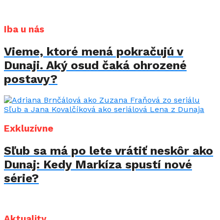
Iba u nás
Vieme, ktoré mená pokračujú v
Dunaji. Aký osud čaká ohrozené
postavy?
Exkluzívne
Sľub sa má po lete vrátiť neskôr ako
Dunaj: Kedy Markíza spustí nové
série?
Aktuality